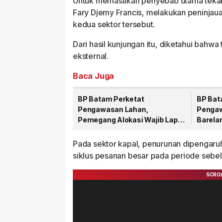
Untuk memastikan penyebab utama tekana
Fary Djemy Francis, melakukan peninjaua
kedua sektor tersebut.
Dari hasil kunjungan itu, diketahui bahwa 
eksternal.
Baca Juga
BP Batam Perketat
BP Bat
Pengawasan Lahan,
Penga
Pemegang Alokasi Wajib Lapor
Barela
Progres Pembangunan via LMS
Cegah P
Pada sektor kapal, penurunan dipengaru
siklus pesanan besar pada periode sebe