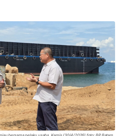
injau bersama pelaku usaha, Kamis (30/4/2026) foto: BP Batam