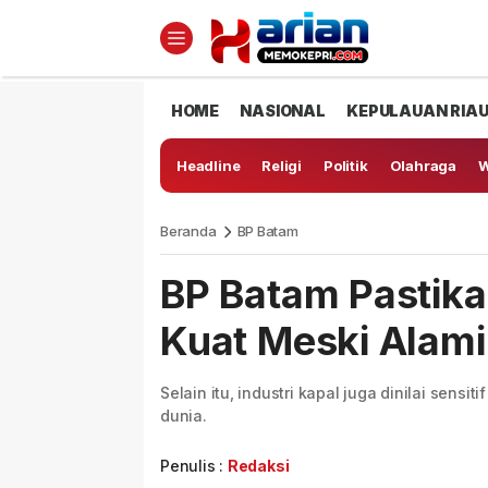
HOME
NASIONAL
KEPULAUAN RIA
Headline
Religi
Politik
Olahraga
W
Beranda
BP Batam
BP Batam Pastika
Kuat Meski Alami
Selain itu, industri kapal juga dinilai sensi
dunia.
Penulis :
Redaksi