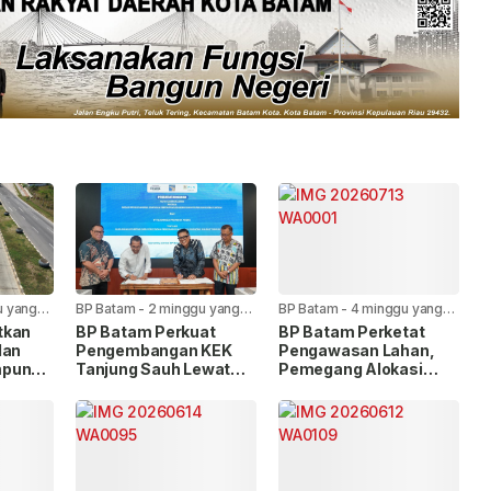
u yang
BP Batam
-
2 minggu yang
BP Batam
-
4 minggu yang
lalu
lalu
tkan
BP Batam Perkuat
BP Batam Perketat
lan
Pengembangan KEK
Pengawasan Lahan,
mpung
Tanjung Sauh Lewat
Pemegang Alokasi
Dua Kerja Sama
Wajib Lapor Progres
Strategis
Pembangunan via LMS