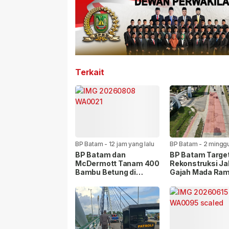
Terkait
BP Batam
-
12 jam yang lalu
BP Batam
-
2 mingg
lalu
BP Batam dan
BP Batam Targe
McDermott Tanam 400
Rekonstruksi Ja
Bambu Betung di
Gajah Mada Ra
Bendungan Sei Nongsa
Satu Bulan