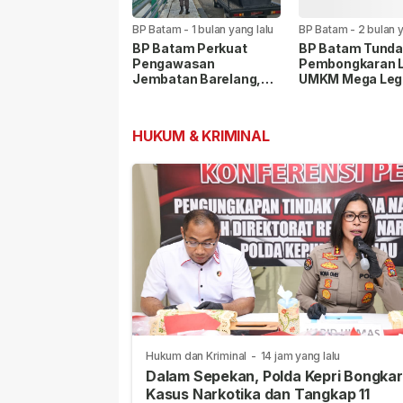
BP Batam
-
1 bulan yang lalu
BP Batam
-
2 bulan y
BP Batam Perkuat
BP Batam Tund
Pengawasan
Pembongkaran 
Jembatan Barelang,
UMKM Mega Leg
Patroli Gabungan
hingga Desembe
Cegah Parkir Liar dan
Pungli
HUKUM & KRIMINAL
Hukum dan Kriminal
-
14 jam yang lalu
Dalam Sepekan, Polda Kepri Bongkar
Kasus Narkotika dan Tangkap 11