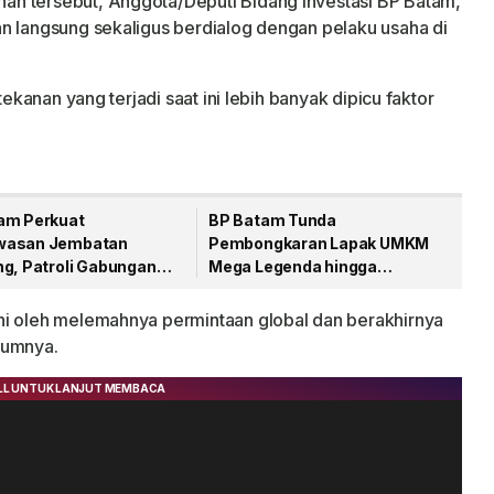
n tersebut, Anggota/Deputi Bidang Investasi BP Batam,
n langsung sekaligus berdialog dengan pelaku usaha di
tekanan yang terjadi saat ini lebih banyak dipicu faktor
am Perkuat
BP Batam Tunda
wasan Jembatan
Pembongkaran Lapak UMKM
ng, Patroli Gabungan
Mega Legenda hingga
arkir Liar dan Pungli
Desember 2026
hi oleh melemahnya permintaan global dan berakhirnya
lumnya.