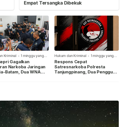
Empat Tersangka Dibekuk
n Kriminal
-
1 minggu yang
Hukum dan Kriminal
-
1 minggu yang
lalu
epri Gagalkan
Respons Cepat
ran Narkoba Jaringan
Satresnarkoba Polresta
ia-Batam, Dua WNA
Tanjungpinang, Dua Pengguna
Diburu
Sabu Diamankan Usai
Dilaporkan ke Call Center 110