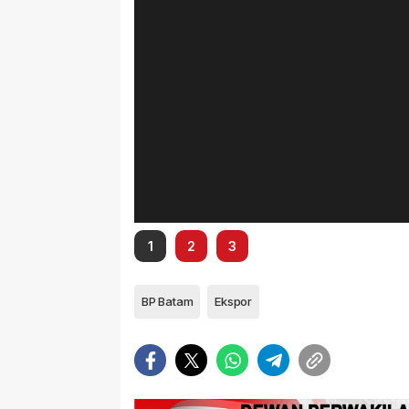
1
2
3
BP Batam
Ekspor