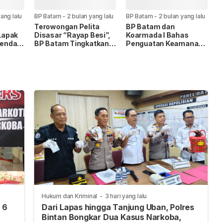
ang lalu
BP Batam
-
2 bulan yang lalu
BP Batam
-
2 bulan yang lalu
a
Terowongan Pelita
BP Batam dan
Lapak
Disasar “Rayap Besi”,
Koarmada I Bahas
enda
BP Batam Tingkatkan
Penguatan Keamanan
r 2026
Pengawasan
Pelabuhan Berbasis AI
Hukum dan Kriminal
-
3 hari yang lalu
 6
Dari Lapas hingga Tanjung Uban, Polres
Bintan Bongkar Dua Kasus Narkoba,