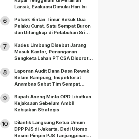
Kapal Tenggelam di Perairan
Lansik, Evakuasi Dimulai Hari Ini
Polsek Bintan Timur Bekuk Dua
6
Pelaku Curat, Satu Sempat Buron
dan Ditangkap di Pelabuhan Sri
Bintan Pura
Kades Limbung Disebut Jarang
7
Masuk Kantor, Penanganan
Sengketa Lahan PT CSA Disorot
Warga
Laporan Audit Dana Desa Rewak
8
Belum Rampung, Inspektorat
Anambas Sebut Tim Sempat
Terbagi Tangani Kasus Lain
Bupati Aneng Minta OPD Libatkan
9
Kejaksaan Sebelum Ambil
Kebijakan Strategis
Dilantik Langsung Ketua Umum
10
DPP PJS di Jakarta, Dedi Utomo
Resmi Pimpin PJS Tanjungpinang-