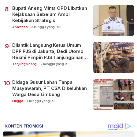
Bupati Aneng Minta OPD Libatkan
8
Kejaksaan Sebelum Ambil
Kebijakan Strategis
Anambas
-
3 minggu yang lalu
Dilantik Langsung Ketua Umum
9
DPP PJS di Jakarta, Dedi Utomo
Resmi Pimpin PJS Tanjungpinang-
Bintan
Tanjungpinang
-
2 minggu yang lalu
Diduga Gusur Lahan Tanpa
10
Musyawarah, PT CSA Dikeluhkan
Warga Desa Limbung
Lingga
-
1 minggu yang lalu