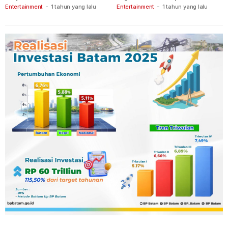
Keberanian
Ganet
Entertainment
-
1 tahun yang lalu
Entertainment
-
1 tahun yang lalu