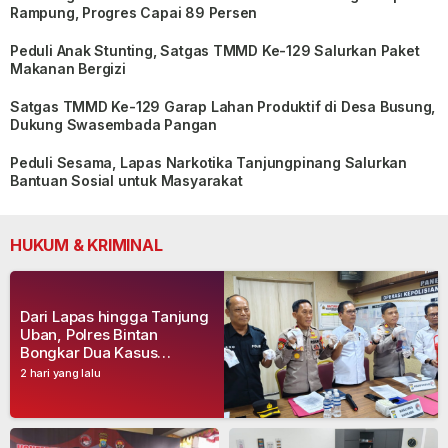
Rampung, Progres Capai 89 Persen
Peduli Anak Stunting, Satgas TMMD Ke-129 Salurkan Paket
Makanan Bergizi
Satgas TMMD Ke-129 Garap Lahan Produktif di Desa Busung,
Dukung Swasembada Pangan
Peduli Sesama, Lapas Narkotika Tanjungpinang Salurkan
Bantuan Sosial untuk Masyarakat
HUKUM & KRIMINAL
Dari Lapas hingga Tanjung
Uban, Polres Bintan
Bongkar Dua Kasus
Narkoba, Empat Tersangka
2 hari yang lalu
Dibekuk