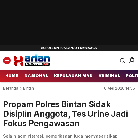
HOME
NASIONAL
KEPULAUAN RIAU
KRIMINAL
POLI
Beranda
Bintan
6 Mei 2026 14:55
Propam Polres Bintan Sidak
Disiplin Anggota, Tes Urine Jadi
Fokus Pengawasan
Selain administrasi, pemeriksaan juga menyasar sikap