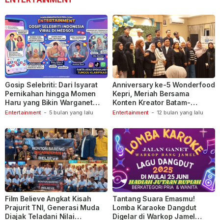
Gosip Selebriti: Dari Isyarat
Anniversary ke-5 Wonderfood
Pernikahan hingga Momen
Kepri, Meriah Bersama
Haru yang Bikin Warganet
Konten Kreator Batam-
Berspekulasi
Tanjungpinang
Entertainment
-
5 bulan yang lalu
Entertainment
-
12 bulan yang lalu
Film Believe Angkat Kisah
Tantang Suara Emasmu!
Prajurit TNI, Generasi Muda
Lomba Karaoke Dangdut
Diajak Teladani Nilai
Digelar di Warkop Jamel