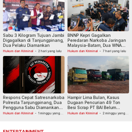
Sabu 3 Kilogram Tujuan Jambi
BNNP Kepri Gagalkan
Digagalkan di Tanjungpinang,
Peredaran Narkoba Jaringan
Dua Pelaku Diamankan
Malaysia-Batam, Dua WNA
Masih Diburu
Hukum dan Kriminal
-
2 hari yang lalu
Hukum dan Kriminal
-
7 hari yang lalu
Respons Cepat Satresnarkoba
Hampir Lima Bulan, Kasus
Polresta Tanjungpinang, Dua
Dugaan Pencurian 49 Ton
Pengguna Sabu Diamankan
Besi Scrap PT BAI Belum
Usai Dilaporkan ke Call Center
Tetapkan Tersangka
Hukum dan Kriminal
-
1 minggu yang
Hukum dan Kriminal
-
2 minggu yang
lalu
110
lalu
ENTERTAINMENT