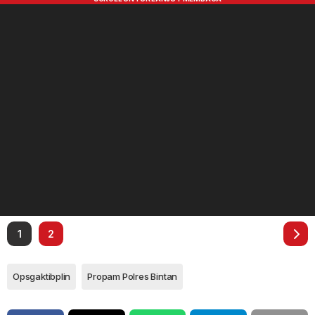
1
2
Opsgaktibplin
Propam Polres Bintan