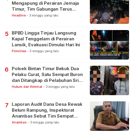
Mengapung di Perairan Jemaja
Timur, Tim Gabungan Terus
Lakukan Pencarian
Headline
-
3 minggu yang lalu
BPBD Lingga Tinjau Langsung
5
Kapal Tenggelam di Perairan
Lansik, Evakuasi Dimulai Hari Ini
Peristiwa
-
3 minggu yang lalu
Polsek Bintan Timur Bekuk Dua
6
Pelaku Curat, Satu Sempat Buron
dan Ditangkap di Pelabuhan Sri
Bintan Pura
Hukum dan Kriminal
-
3 minggu yang lalu
Laporan Audit Dana Desa Rewak
7
Belum Rampung, Inspektorat
Anambas Sebut Tim Sempat
Terbagi Tangani Kasus Lain
Anambas
-
3 minggu yang lalu