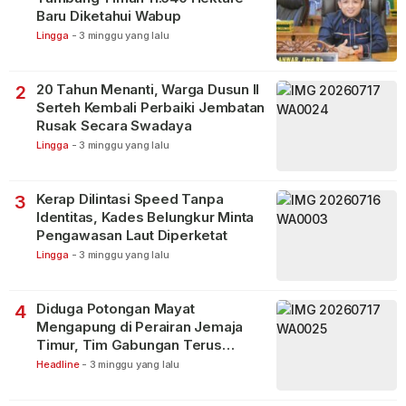
Baru Diketahui Wabup
Lingga
-
3 minggu yang lalu
20 Tahun Menanti, Warga Dusun II
2
Serteh Kembali Perbaiki Jembatan
Rusak Secara Swadaya
Lingga
-
3 minggu yang lalu
Kerap Dilintasi Speed Tanpa
3
Identitas, Kades Belungkur Minta
Pengawasan Laut Diperketat
Lingga
-
3 minggu yang lalu
Diduga Potongan Mayat
4
Mengapung di Perairan Jemaja
Timur, Tim Gabungan Terus
Lakukan Pencarian
Headline
-
3 minggu yang lalu