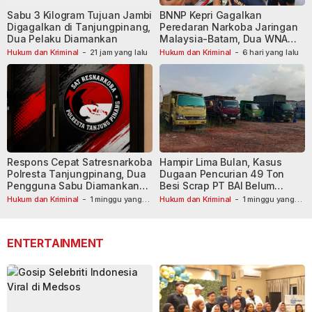
Sabu 3 Kilogram Tujuan Jambi
BNNP Kepri Gagalkan
Digagalkan di Tanjungpinang,
Peredaran Narkoba Jaringan
Dua Pelaku Diamankan
Malaysia-Batam, Dua WNA
Masih Diburu
Hukum dan Kriminal
-
21 jam yang lalu
Hukum dan Kriminal
-
6 hari yang lalu
Respons Cepat Satresnarkoba
Hampir Lima Bulan, Kasus
Polresta Tanjungpinang, Dua
Dugaan Pencurian 49 Ton
Pengguna Sabu Diamankan
Besi Scrap PT BAI Belum
Usai Dilaporkan ke Call Center
Tetapkan Tersangka
Hukum dan Kriminal
-
1 minggu yang
Hukum dan Kriminal
-
1 minggu yang
lalu
110
lalu
ENTERTAINMENT