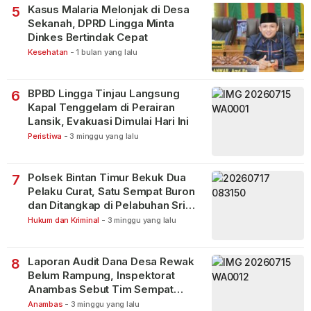
Kasus Malaria Melonjak di Desa
5
Sekanah, DPRD Lingga Minta
Dinkes Bertindak Cepat
Kesehatan
-
1 bulan yang lalu
BPBD Lingga Tinjau Langsung
6
Kapal Tenggelam di Perairan
Lansik, Evakuasi Dimulai Hari Ini
Peristiwa
-
3 minggu yang lalu
Polsek Bintan Timur Bekuk Dua
7
Pelaku Curat, Satu Sempat Buron
dan Ditangkap di Pelabuhan Sri
Bintan Pura
Hukum dan Kriminal
-
3 minggu yang lalu
Laporan Audit Dana Desa Rewak
8
Belum Rampung, Inspektorat
Anambas Sebut Tim Sempat
Terbagi Tangani Kasus Lain
Anambas
-
3 minggu yang lalu