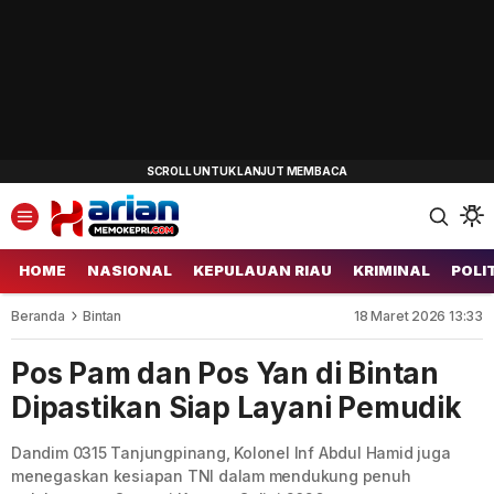
HOME
NASIONAL
KEPULAUAN RIAU
KRIMINAL
POLI
Beranda
Bintan
18 Maret 2026 13:33
Pos Pam dan Pos Yan di Bintan
Dipastikan Siap Layani Pemudik
Dandim 0315 Tanjungpinang, Kolonel Inf Abdul Hamid juga
menegaskan kesiapan TNI dalam mendukung penuh