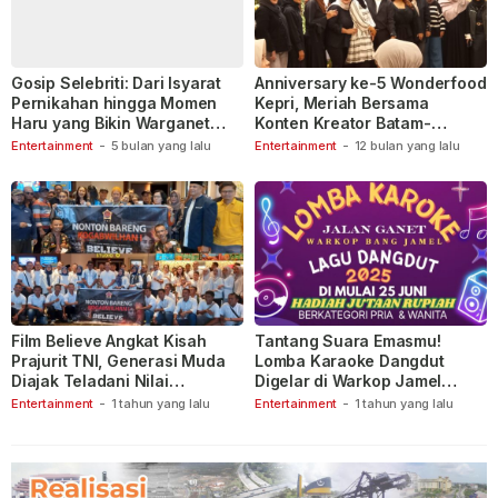
Gosip Selebriti: Dari Isyarat
Anniversary ke-5 Wonderfood
Pernikahan hingga Momen
Kepri, Meriah Bersama
Haru yang Bikin Warganet
Konten Kreator Batam-
Berspekulasi
Tanjungpinang
Entertainment
-
5 bulan yang lalu
Entertainment
-
12 bulan yang lalu
Film Believe Angkat Kisah
Tantang Suara Emasmu!
Prajurit TNI, Generasi Muda
Lomba Karaoke Dangdut
Diajak Teladani Nilai
Digelar di Warkop Jamel
Keberanian
Ganet
Entertainment
-
1 tahun yang lalu
Entertainment
-
1 tahun yang lalu