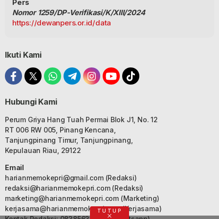
Pers
Nomor 1259/DP-Verifikasi/K/XIII/2024
https://dewanpers.or.id/data
Ikuti Kami
Hubungi Kami
Perum Griya Hang Tuah Permai Blok J1, No. 12
RT 006 RW 005, Pinang Kencana,
Tanjungpinang Timur, Tanjungpinang,
Kepulauan Riau, 29122
Email
harianmemokepri@gmail.com
(Redaksi)
redaksi@harianmemokepri.com
(Redaksi)
marketing@harianmemokepri.com
(Marketing)
kerjasama@harianmemokepri.com
(Kerjasama)
TUTUP
Kontak Redaksi: 083856335187 (Whatsapp)