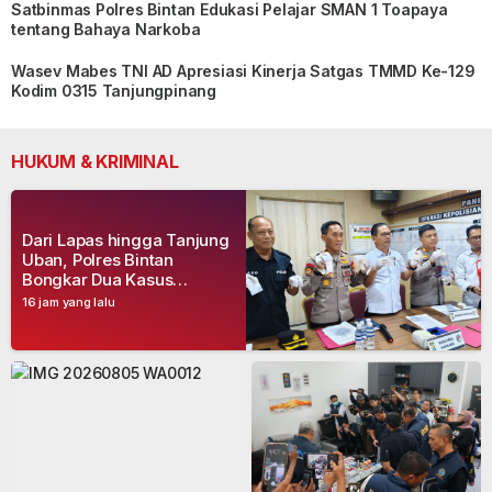
Satbinmas Polres Bintan Edukasi Pelajar SMAN 1 Toapaya
tentang Bahaya Narkoba
Wasev Mabes TNI AD Apresiasi Kinerja Satgas TMMD Ke-129
Kodim 0315 Tanjungpinang
HUKUM & KRIMINAL
Dari Lapas hingga Tanjung
Uban, Polres Bintan
Bongkar Dua Kasus
Narkoba, Empat Tersangka
16 jam yang lalu
Dibekuk