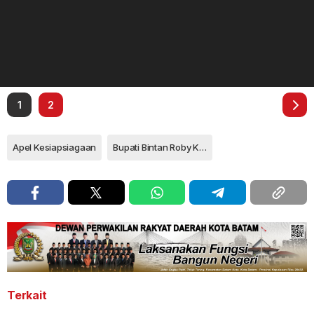
1
2
Apel Kesiapsiagaan
Bupati Bintan Roby Kurniawan
Terkait