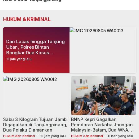
HUKUM & KRIMINAL
Dari Lapas hingga Tanjung
Uban, Polres Bintan
Bongkar Dua Kasus
Narkoba, Empat Tersangka
11 jam yang lalu
Dibekuk
Sabu 3 Kilogram Tujuan Jambi
BNNP Kepri Gagalkan
Digagalkan di Tanjungpinang,
Peredaran Narkoba Jaringan
Dua Pelaku Diamankan
Malaysia-Batam, Dua WNA
Masih Diburu
Hukum dan Kriminal
-
15 jam yang lalu
Hukum dan Kriminal
-
6 hari yang lalu