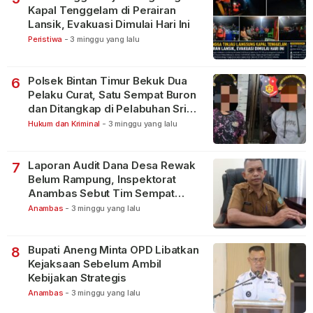
Kapal Tenggelam di Perairan
Lansik, Evakuasi Dimulai Hari Ini
Peristiwa
-
3 minggu yang lalu
Polsek Bintan Timur Bekuk Dua
6
Pelaku Curat, Satu Sempat Buron
dan Ditangkap di Pelabuhan Sri
Bintan Pura
Hukum dan Kriminal
-
3 minggu yang lalu
Laporan Audit Dana Desa Rewak
7
Belum Rampung, Inspektorat
Anambas Sebut Tim Sempat
Terbagi Tangani Kasus Lain
Anambas
-
3 minggu yang lalu
Bupati Aneng Minta OPD Libatkan
8
Kejaksaan Sebelum Ambil
Kebijakan Strategis
Anambas
-
3 minggu yang lalu