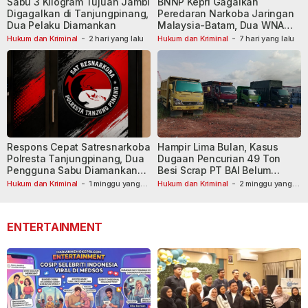
Sabu 3 Kilogram Tujuan Jambi
BNNP Kepri Gagalkan
Digagalkan di Tanjungpinang,
Peredaran Narkoba Jaringan
Dua Pelaku Diamankan
Malaysia-Batam, Dua WNA
Masih Diburu
Hukum dan Kriminal
-
2 hari yang lalu
Hukum dan Kriminal
-
7 hari yang lalu
Respons Cepat Satresnarkoba
Hampir Lima Bulan, Kasus
Polresta Tanjungpinang, Dua
Dugaan Pencurian 49 Ton
Pengguna Sabu Diamankan
Besi Scrap PT BAI Belum
Usai Dilaporkan ke Call Center
Tetapkan Tersangka
Hukum dan Kriminal
-
1 minggu yang
Hukum dan Kriminal
-
2 minggu yang
lalu
110
lalu
ENTERTAINMENT