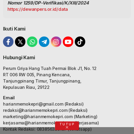
Nomor 1259/DP-Verifikasi/K/XIII/2024
https://dewanpers.or.id/data
Ikuti Kami
Hubungi Kami
Perum Griya Hang Tuah Permai Blok J1, No. 12
RT 006 RW 005, Pinang Kencana,
Tanjungpinang Timur, Tanjungpinang,
Kepulauan Riau, 29122
Email
harianmemokepri@gmail.com
(Redaksi)
redaksi@harianmemokepri.com
(Redaksi)
marketing@harianmemokepri.com
(Marketing)
kerjasama@harianmemokepri.com
(Kerjasama)
TUTUP
Kontak Redaksi: 083856335187 (Whatsapp)