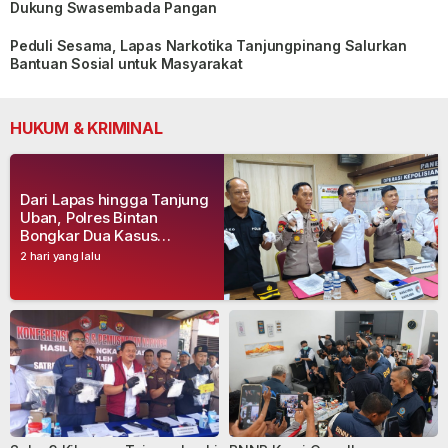
Dukung Swasembada Pangan
Peduli Sesama, Lapas Narkotika Tanjungpinang Salurkan
Bantuan Sosial untuk Masyarakat
HUKUM & KRIMINAL
Dari Lapas hingga Tanjung
Uban, Polres Bintan
Bongkar Dua Kasus
Narkoba, Empat Tersangka
2 hari yang lalu
Dibekuk