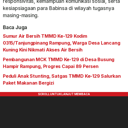
responsivitas, kemampuan komunikasi sosial, serta
kesiapsiagaan para Babinsa di wilayah tugasnya
masing-masing.
Baca Juga
Sumur Air Bersih TMMD Ke-129 Kodim
0315/Tanjungpinang Rampung, Warga Desa Lancang
Kuning Kini Nikmati Akses Air Bersih
Pembangunan MCK TMMD Ke-129 di Desa Busung
Hampir Rampung, Progres Capai 89 Persen
Peduli Anak Stunting, Satgas TMMD Ke-129 Salurkan
Paket Makanan Bergizi