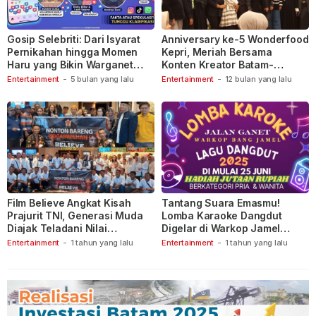
Gosip Selebriti: Dari Isyarat
Anniversary ke-5 Wonderfood
Pernikahan hingga Momen
Kepri, Meriah Bersama
Haru yang Bikin Warganet
Konten Kreator Batam-
Berspekulasi
Tanjungpinang
Entertainment
-
5 bulan yang lalu
Entertainment
-
12 bulan yang lalu
Film Believe Angkat Kisah
Tantang Suara Emasmu!
Prajurit TNI, Generasi Muda
Lomba Karaoke Dangdut
Diajak Teladani Nilai
Digelar di Warkop Jamel
Keberanian
Ganet
Entertainment
-
1 tahun yang lalu
Entertainment
-
1 tahun yang lalu