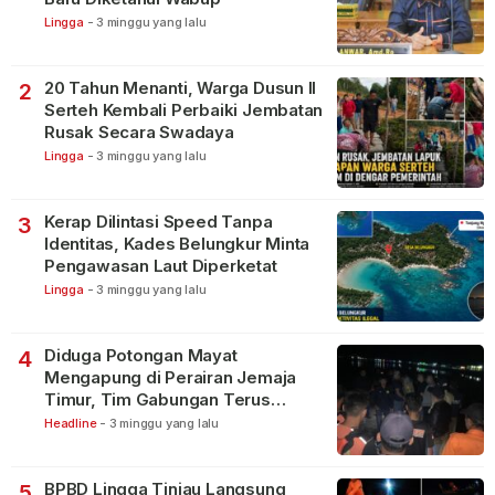
Lingga
-
3 minggu yang lalu
20 Tahun Menanti, Warga Dusun II
2
Serteh Kembali Perbaiki Jembatan
Rusak Secara Swadaya
Lingga
-
3 minggu yang lalu
Kerap Dilintasi Speed Tanpa
3
Identitas, Kades Belungkur Minta
Pengawasan Laut Diperketat
Lingga
-
3 minggu yang lalu
Diduga Potongan Mayat
4
Mengapung di Perairan Jemaja
Timur, Tim Gabungan Terus
Lakukan Pencarian
Headline
-
3 minggu yang lalu
BPBD Lingga Tinjau Langsung
5