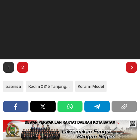
1
2
babinsa
Kodim 0315 Tanjungpinang
Koramil Model