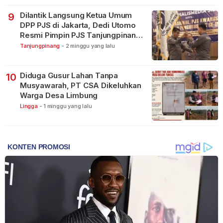
Dilantik Langsung Ketua Umum
9
DPP PJS di Jakarta, Dedi Utomo
Resmi Pimpin PJS Tanjungpinang-
Bintan
Tanjungpinang
-
2 minggu yang lalu
Diduga Gusur Lahan Tanpa
10
Musyawarah, PT CSA Dikeluhkan
Warga Desa Limbung
Lingga
-
1 minggu yang lalu