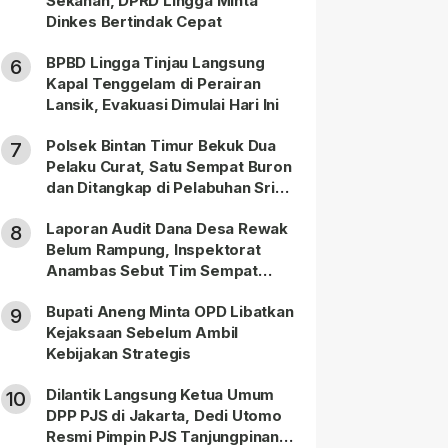
Sekanah, DPRD Lingga Minta
Dinkes Bertindak Cepat
BPBD Lingga Tinjau Langsung
6
Kapal Tenggelam di Perairan
Lansik, Evakuasi Dimulai Hari Ini
Polsek Bintan Timur Bekuk Dua
7
Pelaku Curat, Satu Sempat Buron
dan Ditangkap di Pelabuhan Sri
Bintan Pura
Laporan Audit Dana Desa Rewak
8
Belum Rampung, Inspektorat
Anambas Sebut Tim Sempat
Terbagi Tangani Kasus Lain
Bupati Aneng Minta OPD Libatkan
9
Kejaksaan Sebelum Ambil
Kebijakan Strategis
Dilantik Langsung Ketua Umum
10
DPP PJS di Jakarta, Dedi Utomo
Resmi Pimpin PJS Tanjungpinang-