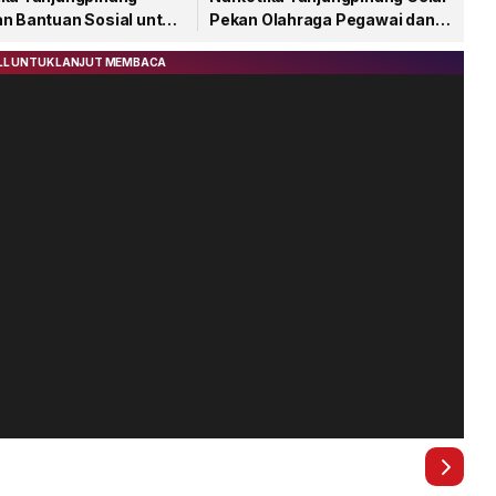
an Bantuan Sosial untuk
Pekan Olahraga Pegawai dan
akat
Warga Binaan