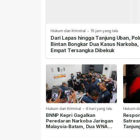
Hukum dan Kriminal
-
15 jam yang lalu
Dari Lapas hingga Tanjung Uban, Pol
Bintan Bongkar Dua Kasus Narkoba,
Empat Tersangka Dibekuk
Hukum dan Kriminal
-
6 hari yang lalu
Hukum da
lalu
BNNP Kepri Gagalkan
Respon
Peredaran Narkoba Jaringan
Satres
Malaysia-Batam, Dua WNA
Tanjun
Masih Diburu
Sabu D
Dilapor