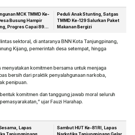
ngunan MCK TMMD Ke-
Peduli Anak Stunting, Satgas
 Desa Busung Hampir
TMMD Ke-129 Salurkan Paket
g, Progres Capai 89
Makanan Bergizi
lintas sektoral, di antaranya BNN Kota Tanjungpinang,
unung Kijang, pemerintah desa setempat, hingga
as menyatakan komitmen bersama untuk menjaga
pas bersih dari praktik penyalahgunaan narkoba,
ak penipuan.
pi bentuk komitmen dan tanggung jawab moral seluruh
pemasyarakatan,” ujar Fauzi Harahap.
 Sesama, Lapas
Sambut HUT Ke-81 RI, Lapas
ika Tanjungpinang
Narkotika Tanjungpinang Gelar