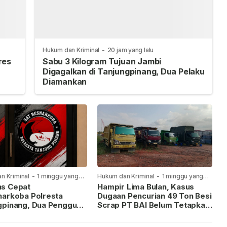
Hukum dan Kriminal
-
20 jam yang lalu
res
Sabu 3 Kilogram Tujuan Jambi
Digagalkan di Tanjungpinang, Dua Pelaku
Diamankan
n Kriminal
-
1 minggu yang
Hukum dan Kriminal
-
1 minggu yang
lalu
s Cepat
Hampir Lima Bulan, Kasus
narkoba Polresta
Dugaan Pencurian 49 Ton Besi
gpinang, Dua Pengguna
Scrap PT BAI Belum Tetapkan
iamankan Usai
Tersangka
kan ke Call Center 110