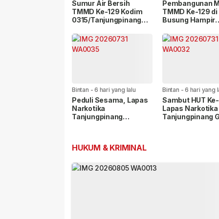
Sumur Air Bersih
Pembangunan 
TMMD Ke-129 Kodim
TMMD Ke-129 di
0315/Tanjungpinang
Busung Hampir
Rampung, Warga Desa
Rampung, Progr
Lancang Kuning Kini
Capai 89 Perse
Nikmati Akses Air
Bersih
Bintan
-
6 hari yang lalu
Bintan
-
6 hari yang l
Peduli Sesama, Lapas
Sambut HUT Ke-8
Narkotika
Lapas Narkotika
Tanjungpinang
Tanjungpinang G
Salurkan Bantuan
Pekan Olahraga
Sosial untuk
Pegawai dan Wa
Masyarakat
Binaan
HUKUM & KRIMINAL