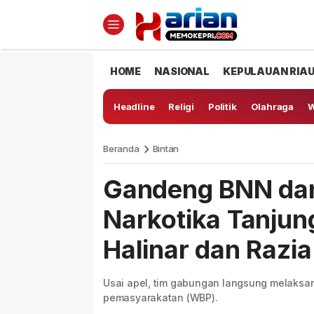
HOME
NASIONAL
KEPULAUAN RIA
Headline
Religi
Politik
Olahraga
W
Beranda
Bintan
Gandeng BNN dan 
Narkotika Tanjun
Halinar dan Raz
Usai apel, tim gabungan langsung melaksan
pemasyarakatan (WBP).