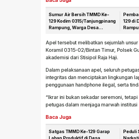
Baca Juga
Sumur Air Bersih TMMD Ke-
Pemba
129 Kodim 0315/Tanjungpinang
129 di
Rampung, Warga Desa
Rampun
Lancang Kuning Kini Nikmati
Persen
Akses Air Bersih
Apel tersebut melibatkan sejumlah unsur 
Koramil 0315-02/Bintan Timur, Polsek G
akademisi dari Stisipol Raja Haji.
Dalam pelaksanaan apel, seluruh petug
integritas dan menciptakan lingkungan la
penggunaan handphone ilegal, serta tind
“Ikrar ini bukan sekadar seremoni, teta
petugas dalam menjaga marwah institusi 
Baca Juga
Satgas TMMD Ke-129 Garap
Peduli
Lahan Produktif di Desa
Narkot