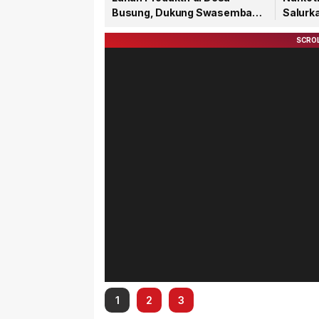
Busung, Dukung Swasembada
Salurk
Pangan
Masyar
1
2
3