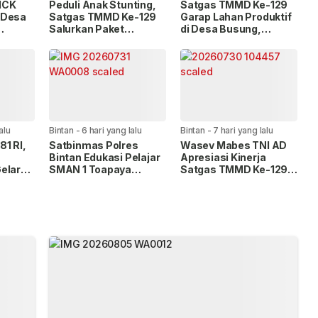
MCK
Peduli Anak Stunting,
Satgas TMMD Ke-129
 Desa
Satgas TMMD Ke-129
Garap Lahan Produktif
Salurkan Paket
di Desa Busung,
es
Makanan Bergizi
Dukung Swasembada
n
Pangan
alu
Bintan
-
6 hari yang lalu
Bintan
-
7 hari yang lalu
1 RI,
Satbinmas Polres
Wasev Mabes TNI AD
Bintan Edukasi Pelajar
Apresiasi Kinerja
elar
SMAN 1 Toapaya
Satgas TMMD Ke-129
tentang Bahaya
Kodim 0315
rga
Narkoba
Tanjungpinang