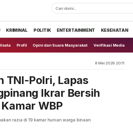
U
KRIMINAL
POLITIK
ENTERTAINMENT
KESEHATAN
isata
Profil
Opini dan Suara Masyarakat
Verifikasi Media
8 Mei 2026 20:11
TNI-Polri, Lapas
gpinang Ikrar Bersih
ia Kamar WBP
akan razia di 19 kamar hunian warga binaan