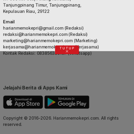
Tanjungpinang Timur, Tanjungpinang,
Kepulauan Riau, 29122
Email
harianmemokepri@gmail.com
(Redaksi)
redaksi@harianmemokepri.com
(Redaksi)
marketing@harianmemokepri.com
(Marketing)
kerjasama@harianmemokepri.com
(Kerjasama)
TUTUP
Kontak Redaksi: 083856335187 (Whatsapp)
Jelajahi Berita di Apps Kami
Copyright © 2016-2026. Harianmemokepri.com. All rights
reserved.