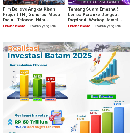
Film Believe Angkat Kisah
Tantang Suara Emasmu!
Prajurit TNI, Generasi Muda
Lomba Karaoke Dangdut
Diajak Teladani Nilai
Digelar di Warkop Jamel
Keberanian
Ganet
Entertainment
-
1 tahun yang lalu
Entertainment
-
1 tahun yang lalu