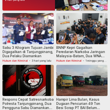
Dibekuk
Sabu 3 Kilogram Tujuan Jambi
BNNP Kepri Gagalkan
Digagalkan di Tanjungpinang,
Peredaran Narkoba Jaringan
Dua Pelaku Diamankan
Malaysia-Batam, Dua WNA
Masih Diburu
Hukum dan Kriminal
-
3 hari yang lalu
Hukum dan Kriminal
-
1 minggu yang
lalu
Respons Cepat Satresnarkoba
Hampir Lima Bulan, Kasus
Polresta Tanjungpinang, Dua
Dugaan Pencurian 49 Ton
Pengguna Sabu Diamankan
Besi Scrap PT BAI Belum