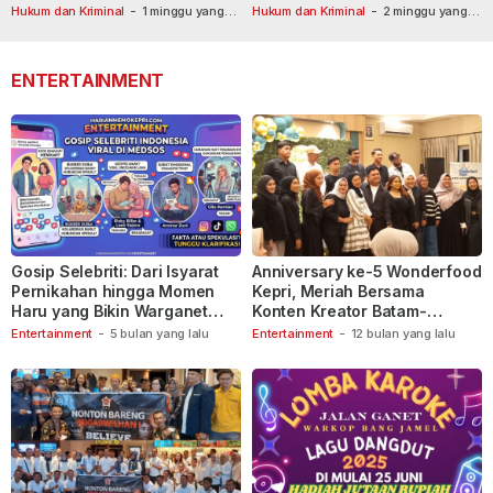
Usai Dilaporkan ke Call Center
Tetapkan Tersangka
Hukum dan Kriminal
-
1 minggu yang
Hukum dan Kriminal
-
2 minggu yang
lalu
110
lalu
ENTERTAINMENT
Gosip Selebriti: Dari Isyarat
Anniversary ke-5 Wonderfood
Pernikahan hingga Momen
Kepri, Meriah Bersama
Haru yang Bikin Warganet
Konten Kreator Batam-
Berspekulasi
Tanjungpinang
Entertainment
-
5 bulan yang lalu
Entertainment
-
12 bulan yang lalu