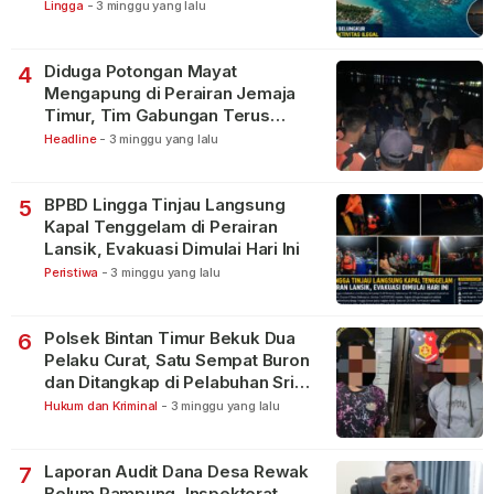
Lingga
-
3 minggu yang lalu
Diduga Potongan Mayat
4
Mengapung di Perairan Jemaja
Timur, Tim Gabungan Terus
Lakukan Pencarian
Headline
-
3 minggu yang lalu
BPBD Lingga Tinjau Langsung
5
Kapal Tenggelam di Perairan
Lansik, Evakuasi Dimulai Hari Ini
Peristiwa
-
3 minggu yang lalu
Polsek Bintan Timur Bekuk Dua
6
Pelaku Curat, Satu Sempat Buron
dan Ditangkap di Pelabuhan Sri
Bintan Pura
Hukum dan Kriminal
-
3 minggu yang lalu
Laporan Audit Dana Desa Rewak
7
Belum Rampung, Inspektorat