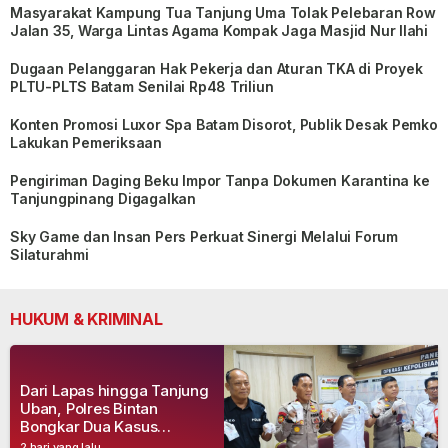
Masyarakat Kampung Tua Tanjung Uma Tolak Pelebaran Row
Jalan 35, Warga Lintas Agama Kompak Jaga Masjid Nur Ilahi
Dugaan Pelanggaran Hak Pekerja dan Aturan TKA di Proyek
PLTU-PLTS Batam Senilai Rp48 Triliun
Konten Promosi Luxor Spa Batam Disorot, Publik Desak Pemko
Lakukan Pemeriksaan
Pengiriman Daging Beku Impor Tanpa Dokumen Karantina ke
Tanjungpinang Digagalkan
Sky Game dan Insan Pers Perkuat Sinergi Melalui Forum
Silaturahmi
HUKUM & KRIMINAL
Dari Lapas hingga Tanjung
Uban, Polres Bintan
Bongkar Dua Kasus
Narkoba, Empat Tersangka
2 hari yang lalu