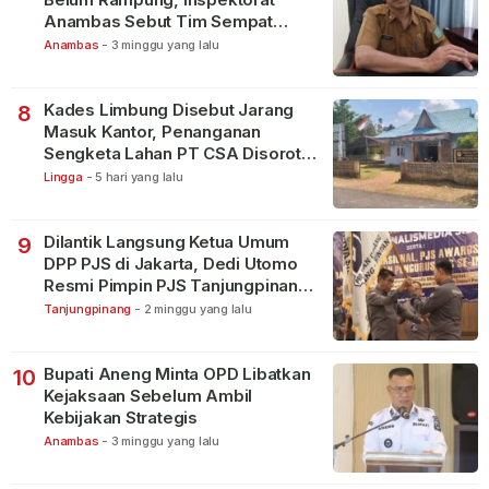
Anambas Sebut Tim Sempat
Terbagi Tangani Kasus Lain
Anambas
-
3 minggu yang lalu
Kades Limbung Disebut Jarang
8
Masuk Kantor, Penanganan
Sengketa Lahan PT CSA Disorot
Warga
Lingga
-
5 hari yang lalu
Dilantik Langsung Ketua Umum
9
DPP PJS di Jakarta, Dedi Utomo
Resmi Pimpin PJS Tanjungpinang-
Bintan
Tanjungpinang
-
2 minggu yang lalu
Bupati Aneng Minta OPD Libatkan
10
Kejaksaan Sebelum Ambil
Kebijakan Strategis
Anambas
-
3 minggu yang lalu