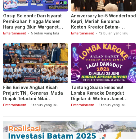
Gosip Selebriti: Dari Isyarat
Anniversary ke-5 Wonderfood
Pernikahan hingga Momen
Kepri, Meriah Bersama
Haru yang Bikin Warganet
Konten Kreator Batam-
Berspekulasi
Tanjungpinang
Entertainment
-
5 bulan yang lalu
Entertainment
-
12 bulan yang lalu
Film Believe Angkat Kisah
Tantang Suara Emasmu!
Prajurit TNI, Generasi Muda
Lomba Karaoke Dangdut
Diajak Teladani Nilai
Digelar di Warkop Jamel
Keberanian
Ganet
Entertainment
-
1 tahun yang lalu
Entertainment
-
1 tahun yang lalu