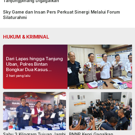
Tanjungpinang Digagalkan
Sky Game dan Insan Pers Perkuat Sinergi Melalui Forum
Silaturahmi
HUKUM & KRIMINAL
Dari Lapas hingga Tanjung
Uban, Polres Bintan
Bongkar Dua Kasus
Narkoba, Empat Tersangka
2 hari yang lalu
Dibekuk
Sabu 3 Kilogram Tujuan Jambi
BNNP Kepri Gagalkan