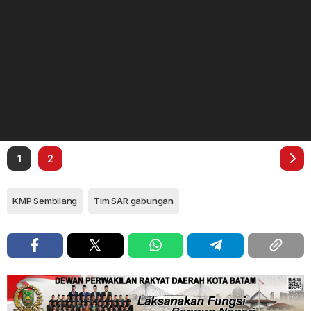
1
2
KMP Sembilang
Tim SAR gabungan