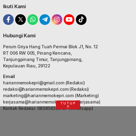
Ikuti Kami
Hubungi Kami
Perum Griya Hang Tuah Permai Blok J1, No. 12
RT 006 RW 005, Pinang Kencana,
Tanjungpinang Timur, Tanjungpinang,
Kepulauan Riau, 29122
Email
harianmemokepri@gmail.com
(Redaksi)
redaksi@harianmemokepri.com
(Redaksi)
marketing@harianmemokepri.com
(Marketing)
kerjasama@harianmemokepri.com
(Kerjasama)
TUTUP
Kontak Redaksi: 083856335187 (Whatsapp)