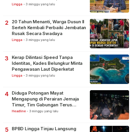
Lingga
-
3 minggu yang lalu
20 Tahun Menanti, Warga Dusun II
2
Serteh Kembali Perbaiki Jembatan
Rusak Secara Swadaya
Lingga
-
3 minggu yang lalu
Kerap Dilintasi Speed Tanpa
3
Identitas, Kades Belungkur Minta
Pengawasan Laut Diperketat
Lingga
-
3 minggu yang lalu
Diduga Potongan Mayat
4
Mengapung di Perairan Jemaja
Timur, Tim Gabungan Terus
Lakukan Pencarian
Headline
-
3 minggu yang lalu
BPBD Lingga Tinjau Langsung
5