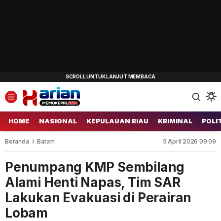
HOME
NASIONAL
KEPULAUAN RIAU
KRIMINAL
POLI
Beranda
Batam
5 April 2026 09:09
Penumpang KMP Sembilang
Alami Henti Napas, Tim SAR
Lakukan Evakuasi di Perairan
Lobam