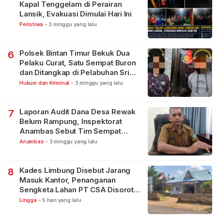
Kapal Tenggelam di Perairan
Lansik, Evakuasi Dimulai Hari Ini
Peristiwa
-
3 minggu yang lalu
Polsek Bintan Timur Bekuk Dua
6
Pelaku Curat, Satu Sempat Buron
dan Ditangkap di Pelabuhan Sri
Bintan Pura
Hukum dan Kriminal
-
3 minggu yang lalu
Laporan Audit Dana Desa Rewak
7
Belum Rampung, Inspektorat
Anambas Sebut Tim Sempat
Terbagi Tangani Kasus Lain
Anambas
-
3 minggu yang lalu
Kades Limbung Disebut Jarang
8
Masuk Kantor, Penanganan
Sengketa Lahan PT CSA Disorot
Warga
Lingga
-
5 hari yang lalu