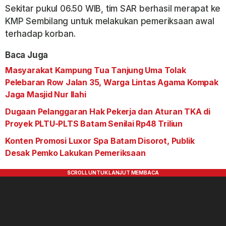
Sekitar pukul 06.50 WIB, tim SAR berhasil merapat ke
KMP Sembilang untuk melakukan pemeriksaan awal
terhadap korban.
Baca Juga
Masyarakat Kampung Tua Tanjung Uma Tolak
Pelebaran Row Jalan 35, Warga Lintas Agama Kompak
Jaga Masjid Nur Ilahi
Dugaan Pelanggaran Hak Pekerja dan Aturan TKA di
Proyek PLTU-PLTS Batam Senilai Rp48 Triliun
Konten Promosi Luxor Spa Batam Disorot, Publik
Desak Pemko Lakukan Pemeriksaan