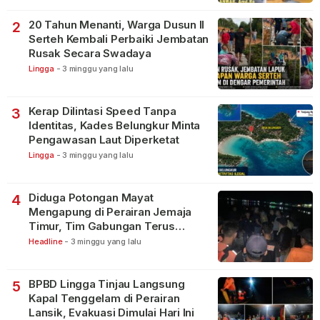
20 Tahun Menanti, Warga Dusun II
2
Serteh Kembali Perbaiki Jembatan
Rusak Secara Swadaya
Lingga
-
3 minggu yang lalu
Kerap Dilintasi Speed Tanpa
3
Identitas, Kades Belungkur Minta
Pengawasan Laut Diperketat
Lingga
-
3 minggu yang lalu
Diduga Potongan Mayat
4
Mengapung di Perairan Jemaja
Timur, Tim Gabungan Terus
Lakukan Pencarian
Headline
-
3 minggu yang lalu
BPBD Lingga Tinjau Langsung
5
Kapal Tenggelam di Perairan
Lansik, Evakuasi Dimulai Hari Ini