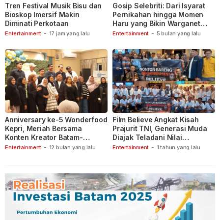
Tren Festival Musik Bisu dan
Gosip Selebriti: Dari Isyarat
Bioskop Imersif Makin
Pernikahan hingga Momen
Diminati Perkotaan
Haru yang Bikin Warganet
Berspekulasi
Entertainment
-
17 jam yang lalu
Entertainment
-
5 bulan yang lalu
Anniversary ke-5 Wonderfood
Film Believe Angkat Kisah
Kepri, Meriah Bersama
Prajurit TNI, Generasi Muda
Konten Kreator Batam-
Diajak Teladani Nilai
Tanjungpinang
Keberanian
Entertainment
-
12 bulan yang lalu
Entertainment
-
1 tahun yang lalu