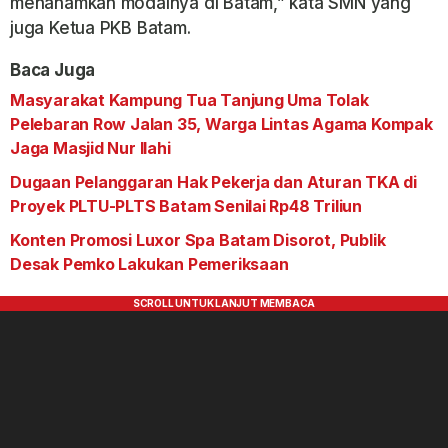
menanamkan modalnya di Batam,” kata SMN yang
juga Ketua PKB Batam.
Baca Juga
Masyarakat Kampung Tua Tanjung Uma Tolak
Pelebaran Row Jalan 35, Warga Lintas Agama Kompak
Jaga Masjid Nur Ilahi
Dugaan Pelanggaran Hak Pekerja dan Aturan TKA di
Proyek PLTU-PLTS Batam Senilai Rp48 Triliun
Konten Promosi Luxor Spa Batam Disorot, Publik
Desak Pemko Lakukan Pemeriksaan