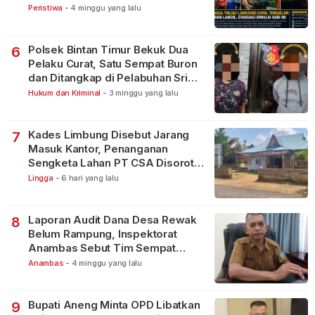
Peristiwa
-
4 minggu yang lalu
Polsek Bintan Timur Bekuk Dua
6
Pelaku Curat, Satu Sempat Buron
dan Ditangkap di Pelabuhan Sri
Bintan Pura
Hukum dan Kriminal
-
3 minggu yang lalu
Kades Limbung Disebut Jarang
7
Masuk Kantor, Penanganan
Sengketa Lahan PT CSA Disorot
Warga
Lingga
-
6 hari yang lalu
Laporan Audit Dana Desa Rewak
8
Belum Rampung, Inspektorat
Anambas Sebut Tim Sempat
Terbagi Tangani Kasus Lain
Anambas
-
4 minggu yang lalu
Bupati Aneng Minta OPD Libatkan
9