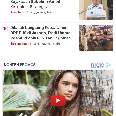
Kejaksaan Sebelum Ambil
Kebijakan Strategis
Anambas
-
3 minggu yang lalu
Dilantik Langsung Ketua Umum
10
DPP PJS di Jakarta, Dedi Utomo
Resmi Pimpin PJS Tanjungpinang-
Bintan
Tanjungpinang
-
2 minggu yang lalu