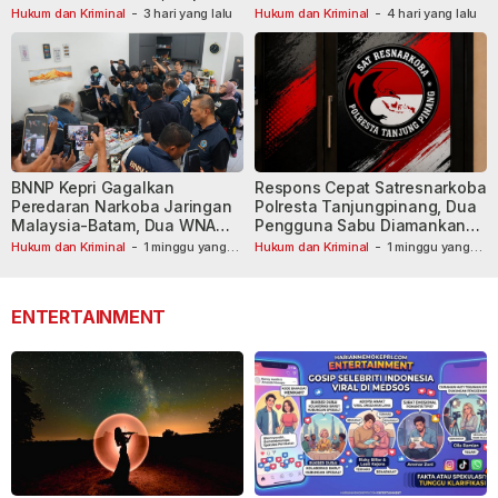
Tersangka Dibekuk
Hukum dan Kriminal
-
3 hari yang lalu
Hukum dan Kriminal
-
4 hari yang lalu
BNNP Kepri Gagalkan
Respons Cepat Satresnarkoba
Peredaran Narkoba Jaringan
Polresta Tanjungpinang, Dua
Malaysia-Batam, Dua WNA
Pengguna Sabu Diamankan
Masih Diburu
Usai Dilaporkan ke Call Center
Hukum dan Kriminal
-
1 minggu yang
Hukum dan Kriminal
-
1 minggu yang
lalu
lalu
110
ENTERTAINMENT