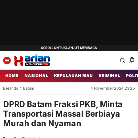
HOME
NASIONAL
KEPULAUAN RIAU
KRIMINAL
POLI
Beranda
Batam
4 November 2024 23:25
DPRD Batam Fraksi PKB, Minta
Transportasi Massal Berbiaya
Murah dan Nyaman