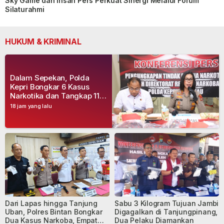
Sky Game dan Insan Pers Perkuat Sinergi Melalui Forum
Silaturahmi
HUKUM & KRIMINAL
Dalam Sepekan, Polda
Kepri Bongkar 6 Kasus
Narkotika dan Tangkap 11
Tersangka
18 jam yang lalu
Dari Lapas hingga Tanjung
Sabu 3 Kilogram Tujuan Jambi
Uban, Polres Bintan Bongkar
Digagalkan di Tanjungpinang,
Dua Kasus Narkoba, Empat
Dua Pelaku Diamankan