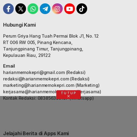
Hubungi Kami
Perum Griya Hang Tuah Permai Blok J1, No. 12
RT 006 RW 005, Pinang Kencana,
Tanjungpinang Timur, Tanjungpinang,
Kepulauan Riau, 29122
Email
harianmemokepri@gmail.com
(Redaksi)
redaksi@harianmemokepri.com
(Redaksi)
marketing@harianmemokepri.com
(Marketing)
kerjasama@harianmemokepri.com
(Kerjasama)
TUTUP
Kontak Redaksi: 083856335187 (Whatsapp)
Jelajahi Berita di Apps Kami