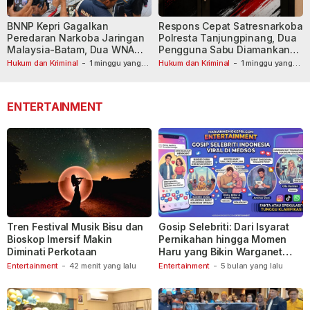
BNNP Kepri Gagalkan
Respons Cepat Satresnarkoba
Peredaran Narkoba Jaringan
Polresta Tanjungpinang, Dua
Malaysia-Batam, Dua WNA
Pengguna Sabu Diamankan
Masih Diburu
Usai Dilaporkan ke Call Center
Hukum dan Kriminal
-
1 minggu yang
Hukum dan Kriminal
-
1 minggu yang
lalu
lalu
110
ENTERTAINMENT
Tren Festival Musik Bisu dan
Gosip Selebriti: Dari Isyarat
Bioskop Imersif Makin
Pernikahan hingga Momen
Diminati Perkotaan
Haru yang Bikin Warganet
Berspekulasi
Entertainment
-
42 menit yang lalu
Entertainment
-
5 bulan yang lalu