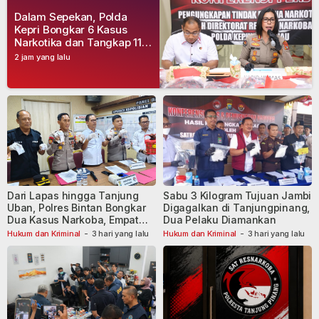
Dalam Sepekan, Polda
Kepri Bongkar 6 Kasus
Narkotika dan Tangkap 11
Tersangka
2 jam yang lalu
Dari Lapas hingga Tanjung
Sabu 3 Kilogram Tujuan Jambi
Uban, Polres Bintan Bongkar
Digagalkan di Tanjungpinang,
Dua Kasus Narkoba, Empat
Dua Pelaku Diamankan
Tersangka Dibekuk
Hukum dan Kriminal
-
3 hari yang lalu
Hukum dan Kriminal
-
3 hari yang lalu