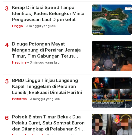
Kerap Dilintasi Speed Tanpa
3
Identitas, Kades Belungkur Minta
Pengawasan Laut Diperketat
Lingga
-
3 minggu yang lalu
Diduga Potongan Mayat
4
Mengapung di Perairan Jemaja
Timur, Tim Gabungan Terus
Lakukan Pencarian
Headline
-
3 minggu yang lalu
BPBD Lingga Tinjau Langsung
5
Kapal Tenggelam di Perairan
Lansik, Evakuasi Dimulai Hari Ini
Peristiwa
-
3 minggu yang lalu
Polsek Bintan Timur Bekuk Dua
6
Pelaku Curat, Satu Sempat Buron
dan Ditangkap di Pelabuhan Sri
Bintan Pura