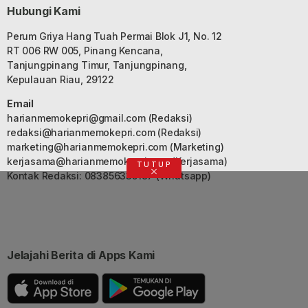
Hubungi Kami
Perum Griya Hang Tuah Permai Blok J1, No. 12
RT 006 RW 005, Pinang Kencana,
Tanjungpinang Timur, Tanjungpinang,
Kepulauan Riau, 29122
Email
harianmemokepri@gmail.com
(Redaksi)
redaksi@harianmemokepri.com
(Redaksi)
marketing@harianmemokepri.com
(Marketing)
kerjasama@harianmemokepri.com
(Kerjasama)
TUTUP
Kontak Redaksi: 083856335187 (Whatsapp)
Jelajahi Berita di Apps Kami