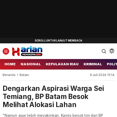
HOME
NASIONAL
KEPULAUAN RIAU
KRIMINAL
POLI
Beranda
Batam
9 Juli 2024 15:14
Dengarkan Aspirasi Warga Sei
Temiang, BP Batam Besok
Melihat Alokasi Lahan
"Namun agar lebih meyakinkan, Kamis besok tim dari BP