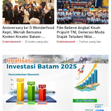
Anniversary ke-5 Wonderfood
Film Believe Angkat Kisah
Kepri, Meriah Bersama
Prajurit TNI, Generasi Muda
Konten Kreator Batam-
Diajak Teladani Nilai
Tanjungpinang
Keberanian
Entertainment
-
12 bulan yang lalu
Entertainment
-
1 tahun yang lalu