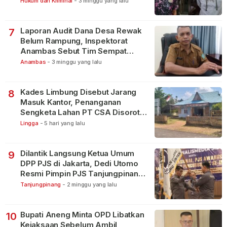
Hukum dan Kriminal
-
3 minggu yang lalu
Laporan Audit Dana Desa Rewak
7
Belum Rampung, Inspektorat
Anambas Sebut Tim Sempat
Terbagi Tangani Kasus Lain
Anambas
-
3 minggu yang lalu
Kades Limbung Disebut Jarang
8
Masuk Kantor, Penanganan
Sengketa Lahan PT CSA Disorot
Warga
Lingga
-
5 hari yang lalu
Dilantik Langsung Ketua Umum
9
DPP PJS di Jakarta, Dedi Utomo
Resmi Pimpin PJS Tanjungpinang-
Bintan
Tanjungpinang
-
2 minggu yang lalu
Bupati Aneng Minta OPD Libatkan
10
Kejaksaan Sebelum Ambil