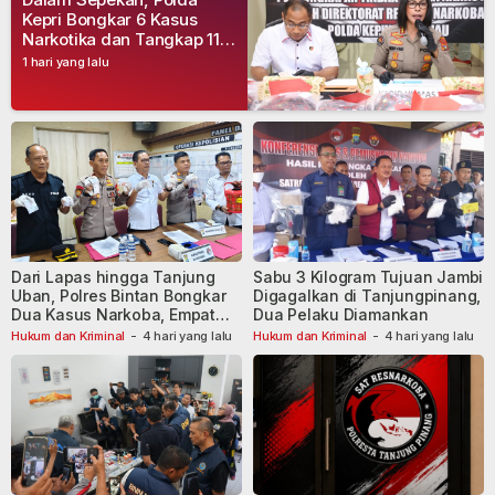
Kepri Bongkar 6 Kasus
Narkotika dan Tangkap 11
Tersangka
1 hari yang lalu
Dari Lapas hingga Tanjung
Sabu 3 Kilogram Tujuan Jambi
Uban, Polres Bintan Bongkar
Digagalkan di Tanjungpinang,
Dua Kasus Narkoba, Empat
Dua Pelaku Diamankan
Tersangka Dibekuk
Hukum dan Kriminal
-
4 hari yang lalu
Hukum dan Kriminal
-
4 hari yang lalu