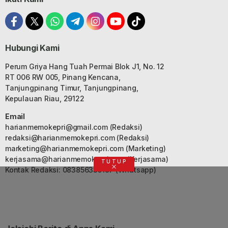
Hubungi Kami
Perum Griya Hang Tuah Permai Blok J1, No. 12
RT 006 RW 005, Pinang Kencana,
Tanjungpinang Timur, Tanjungpinang,
Kepulauan Riau, 29122
Email
harianmemokepri@gmail.com
(Redaksi)
redaksi@harianmemokepri.com
(Redaksi)
marketing@harianmemokepri.com
(Marketing)
kerjasama@harianmemokepri.com
(Kerjasama)
TUTUP
Kontak Redaksi: 083856335187 (Whatsapp)