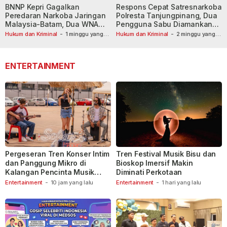
BNNP Kepri Gagalkan
Respons Cepat Satresnarkoba
Peredaran Narkoba Jaringan
Polresta Tanjungpinang, Dua
Malaysia-Batam, Dua WNA
Pengguna Sabu Diamankan
Masih Diburu
Usai Dilaporkan ke Call Center
Hukum dan Kriminal
-
1 minggu yang
Hukum dan Kriminal
-
2 minggu yang
lalu
lalu
110
ENTERTAINMENT
Pergeseran Tren Konser Intim
Tren Festival Musik Bisu dan
dan Panggung Mikro di
Bioskop Imersif Makin
Kalangan Pencinta Musik
Diminati Perkotaan
Indonesia
Entertainment
-
10 jam yang lalu
Entertainment
-
1 hari yang lalu