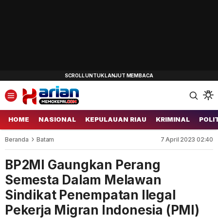
HOME
NASIONAL
KEPULAUAN RIAU
KRIMINAL
POLI
Beranda
Batam
7 April 2023 02:40
BP2MI Gaungkan Perang
Semesta Dalam Melawan
Sindikat Penempatan Ilegal
Pekerja Migran Indonesia (PMI)