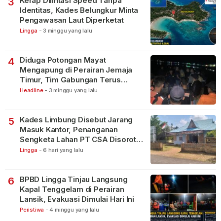
Kerap Dilintasi Speed Tanpa
3
Identitas, Kades Belungkur Minta
Pengawasan Laut Diperketat
Lingga
-
3 minggu yang lalu
Diduga Potongan Mayat
4
Mengapung di Perairan Jemaja
Timur, Tim Gabungan Terus
Lakukan Pencarian
Headline
-
3 minggu yang lalu
Kades Limbung Disebut Jarang
5
Masuk Kantor, Penanganan
Sengketa Lahan PT CSA Disorot
Warga
Lingga
-
6 hari yang lalu
BPBD Lingga Tinjau Langsung
6
Kapal Tenggelam di Perairan
Lansik, Evakuasi Dimulai Hari Ini
Peristiwa
-
4 minggu yang lalu