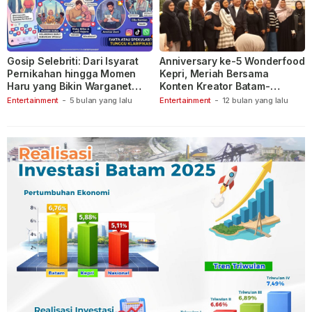
Gosip Selebriti: Dari Isyarat
Anniversary ke-5 Wonderfood
Pernikahan hingga Momen
Kepri, Meriah Bersama
Haru yang Bikin Warganet
Konten Kreator Batam-
Berspekulasi
Tanjungpinang
Entertainment
-
5 bulan yang lalu
Entertainment
-
12 bulan yang lalu