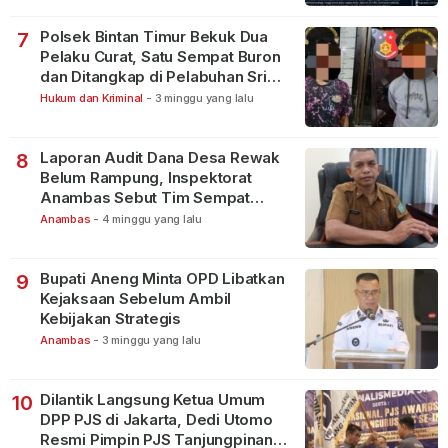
Polsek Bintan Timur Bekuk Dua
7
Pelaku Curat, Satu Sempat Buron
dan Ditangkap di Pelabuhan Sri
Bintan Pura
Hukum dan Kriminal
-
3 minggu yang lalu
Laporan Audit Dana Desa Rewak
8
Belum Rampung, Inspektorat
Anambas Sebut Tim Sempat
Terbagi Tangani Kasus Lain
Anambas
-
4 minggu yang lalu
Bupati Aneng Minta OPD Libatkan
9
Kejaksaan Sebelum Ambil
Kebijakan Strategis
Anambas
-
3 minggu yang lalu
Dilantik Langsung Ketua Umum
10
DPP PJS di Jakarta, Dedi Utomo
Resmi Pimpin PJS Tanjungpinang-