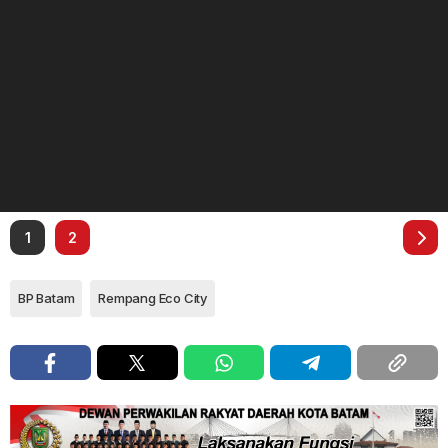
1
2
BP Batam
Rempang Eco City