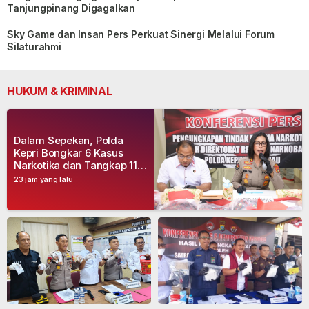
Tanjungpinang Digagalkan
Sky Game dan Insan Pers Perkuat Sinergi Melalui Forum
Silaturahmi
HUKUM & KRIMINAL
Dalam Sepekan, Polda
Kepri Bongkar 6 Kasus
Narkotika dan Tangkap 11
Tersangka
23 jam yang lalu