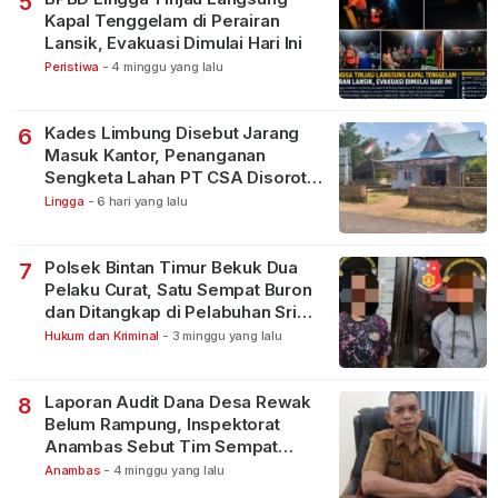
5
Kapal Tenggelam di Perairan
Lansik, Evakuasi Dimulai Hari Ini
Peristiwa
-
4 minggu yang lalu
Kades Limbung Disebut Jarang
6
Masuk Kantor, Penanganan
Sengketa Lahan PT CSA Disorot
Warga
Lingga
-
6 hari yang lalu
Polsek Bintan Timur Bekuk Dua
7
Pelaku Curat, Satu Sempat Buron
dan Ditangkap di Pelabuhan Sri
Bintan Pura
Hukum dan Kriminal
-
3 minggu yang lalu
Laporan Audit Dana Desa Rewak
8
Belum Rampung, Inspektorat
Anambas Sebut Tim Sempat
Terbagi Tangani Kasus Lain
Anambas
-
4 minggu yang lalu