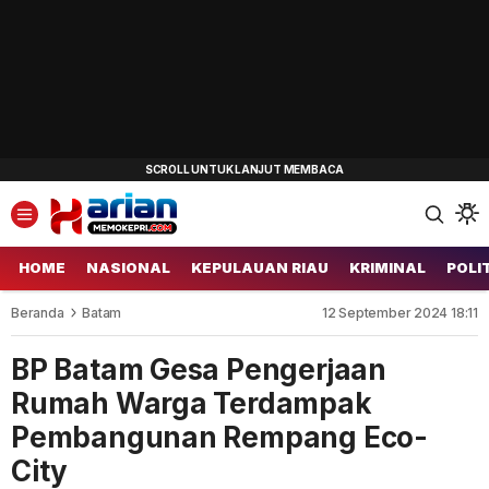
HOME
NASIONAL
KEPULAUAN RIAU
KRIMINAL
POLI
Beranda
Batam
12 September 2024 18:11
BP Batam Gesa Pengerjaan
Rumah Warga Terdampak
Pembangunan Rempang Eco-
City