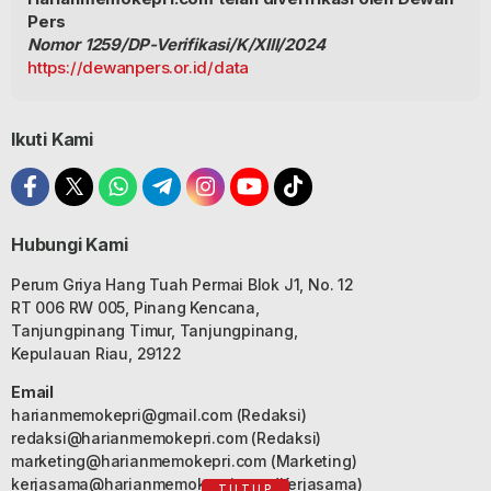
Pers
Nomor 1259/DP-Verifikasi/K/XIII/2024
https://dewanpers.or.id/data
Ikuti Kami
Hubungi Kami
Perum Griya Hang Tuah Permai Blok J1, No. 12
RT 006 RW 005, Pinang Kencana,
Tanjungpinang Timur, Tanjungpinang,
Kepulauan Riau, 29122
Email
harianmemokepri@gmail.com
(Redaksi)
redaksi@harianmemokepri.com
(Redaksi)
marketing@harianmemokepri.com
(Marketing)
kerjasama@harianmemokepri.com
(Kerjasama)
TUTUP