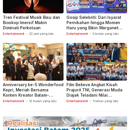
Tren Festival Musik Bisu dan
Gosip Selebriti: Dari Isyarat
Bioskop Imersif Makin
Pernikahan hingga Momen
Diminati Perkotaan
Haru yang Bikin Warganet
Berspekulasi
Entertainment
-
22 jam yang lalu
Entertainment
-
5 bulan yang lalu
Anniversary ke-5 Wonderfood
Film Believe Angkat Kisah
Kepri, Meriah Bersama
Prajurit TNI, Generasi Muda
Konten Kreator Batam-
Diajak Teladani Nilai
Tanjungpinang
Keberanian
Entertainment
-
12 bulan yang lalu
Entertainment
-
1 tahun yang lalu