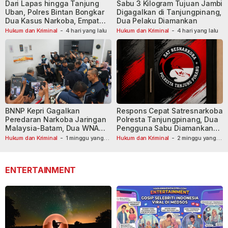
Dari Lapas hingga Tanjung
Sabu 3 Kilogram Tujuan Jambi
Uban, Polres Bintan Bongkar
Digagalkan di Tanjungpinang,
Dua Kasus Narkoba, Empat
Dua Pelaku Diamankan
Tersangka Dibekuk
Hukum dan Kriminal
-
4 hari yang lalu
Hukum dan Kriminal
-
4 hari yang lalu
BNNP Kepri Gagalkan
Respons Cepat Satresnarkoba
Peredaran Narkoba Jaringan
Polresta Tanjungpinang, Dua
Malaysia-Batam, Dua WNA
Pengguna Sabu Diamankan
Masih Diburu
Usai Dilaporkan ke Call Center
Hukum dan Kriminal
-
1 minggu yang
Hukum dan Kriminal
-
2 minggu yang
lalu
lalu
110
ENTERTAINMENT