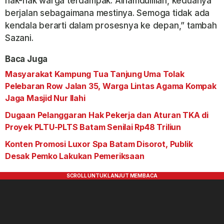
hak-hak warga terdampak. Alhamdulillah, keduanya
berjalan sebagaimana mestinya. Semoga tidak ada
kendala berarti dalam prosesnya ke depan,” tambah
Sazani.
Baca Juga
Masyarakat Kampung Tua Tanjung Uma Tolak
Pelebaran Row Jalan 35, Warga Lintas Agama Kompak
Jaga Masjid Nur Ilahi
Dugaan Pelanggaran Hak Pekerja dan Aturan TKA di
Proyek PLTU-PLTS Batam Senilai Rp48 Triliun
Konten Promosi Luxor Spa Batam Disorot, Publik
Desak Pemko Lakukan Pemeriksaan