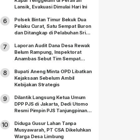
Kapal Tenggelam di Perairan
Lansik, Evakuasi Dimulai Hari Ini
Polsek Bintan Timur Bekuk Dua
6
Pelaku Curat, Satu Sempat Buron
dan Ditangkap di Pelabuhan Sri
Bintan Pura
Laporan Audit Dana Desa Rewak
7
Belum Rampung, Inspektorat
Anambas Sebut Tim Sempat
Terbagi Tangani Kasus Lain
Bupati Aneng Minta OPD Libatkan
8
Kejaksaan Sebelum Ambil
Kebijakan Strategis
Dilantik Langsung Ketua Umum
9
DPP PJS di Jakarta, Dedi Utomo
Resmi Pimpin PJS Tanjungpinang-
Bintan
Diduga Gusur Lahan Tanpa
10
Musyawarah, PT CSA Dikeluhkan
Warga Desa Limbung