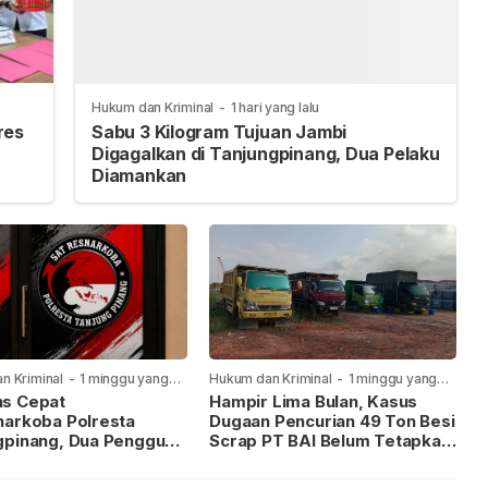
Hukum dan Kriminal
-
1 hari yang lalu
res
Sabu 3 Kilogram Tujuan Jambi
Digagalkan di Tanjungpinang, Dua Pelaku
Diamankan
n Kriminal
-
1 minggu yang
Hukum dan Kriminal
-
1 minggu yang
lalu
s Cepat
Hampir Lima Bulan, Kasus
narkoba Polresta
Dugaan Pencurian 49 Ton Besi
gpinang, Dua Pengguna
Scrap PT BAI Belum Tetapkan
iamankan Usai
Tersangka
kan ke Call Center 110