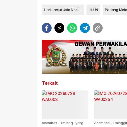
Hari Lanjut Usia Nasional
HLUN
Padang Mel
Terkait
Anambas
-
1 minggu yang
Anambas
-
1 minggu