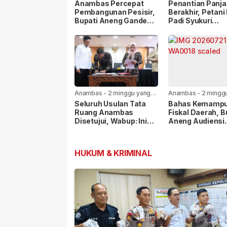
lalu
lalu
Anambas Percepat
Penantian Panj
Pembangunan Pesisir,
Berakhir, Petani
Bupati Aneng Gandeng
Padi Syukuri
KKP RI
Rehabilitasi Sal
Irigasi Mulai Dik
Anambas
-
2 minggu yang
Anambas
-
2 mingg
lalu
lalu
Seluruh Usulan Tata
Bahas Kemamp
Ruang Anambas
Fiskal Daerah, B
Disetujui, Wabup: Ini
Aneng Audiensi
Modal Besar
dengan Kemenda
Pembangunan
HUKUM & KRIMINAL