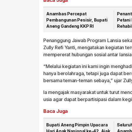
Baca Juga
Anambas Percepat
Penant
Pembangunan Pesisir, Bupati
Petani 
Aneng Gandeng KKP RI
Rehabil
Mulai D
Penanggung Jawab Program Lansia sekal
Zully Refi Yanti, mengatakan kegiatan te
mempererat hubungan sosial antar lansia
“Melalui kegiatan ini kami ingin menghad
hanya berolahraga, tetapi juga dapat b
bersama teman-teman sebaya,” ujar Zully
Ia mengajak masyarakat untuk turut mend
usia agar dapat berpartisipasi dalam kegi
Baca Juga
Bupati Aneng Pimpin Upacara
Seluru
Hari Anak Nasional ke-42, Ajak
Anamba