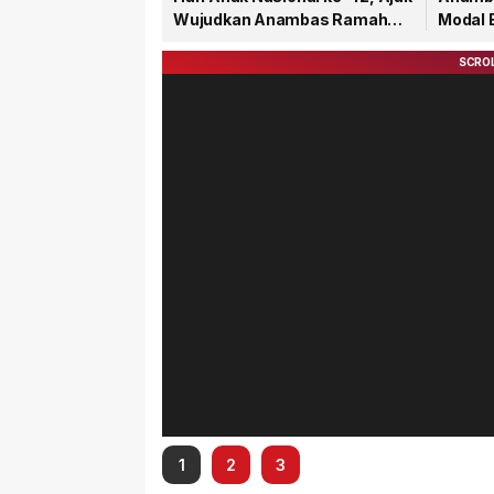
Wujudkan Anambas Ramah
Modal 
Anak
1
2
3