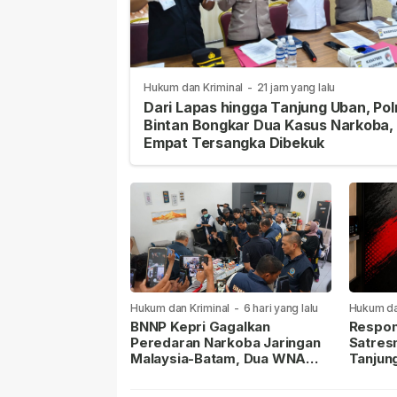
Hukum dan Kriminal
-
21 jam yang lalu
Dari Lapas hingga Tanjung Uban, Pol
Bintan Bongkar Dua Kasus Narkoba,
Empat Tersangka Dibekuk
Hukum dan Kriminal
-
6 hari yang lalu
Hukum da
lalu
BNNP Kepri Gagalkan
Respon
Peredaran Narkoba Jaringan
Satres
Malaysia-Batam, Dua WNA
Tanjun
Masih Diburu
Sabu D
Dilapor