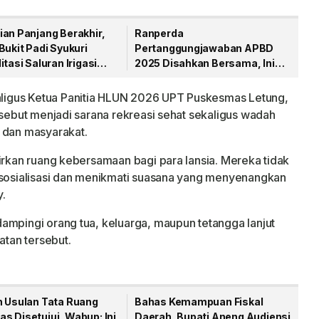
ian Panjang Berakhir,
Ranperda
Bukit Padi Syukuri
Pertanggungjawaban APBD
itasi Saluran Irigasi
2025 Disahkan Bersama, Ini
ikerjakan
Pesan Bupati Anambas
igus Ketua Panitia HLUN 2026 UPT Puskesmas Letung,
rsebut menjadi sarana rekreasi sehat sekaligus wadah
 dan masyarakat.
irkan ruang kebersamaan bagi para lansia. Mereka tidak
ersosialisasi dan menikmati suasana yang menyenangkan
.
ampingi orang tua, keluarga, maupun tetangga lanjut
atan tersebut.
h Usulan Tata Ruang
Bahas Kemampuan Fiskal
s Disetujui, Wabup: Ini
Daerah, Bupati Aneng Audiensi