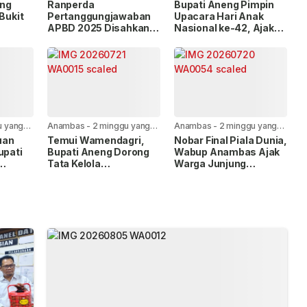
lalu
lalu
ang
Ranperda
Bupati Aneng Pimpin
 Bukit
Pertanggungjawaban
Upacara Hari Anak
APBD 2025 Disahkan
Nasional ke-42, Ajak
uran
Bersama, Ini Pesan
Wujudkan Anambas
erjakan
Bupati Anambas
Ramah Anak
u yang
Anambas
-
2 minggu yang
Anambas
-
2 minggu yang
lalu
lalu
uan
Temui Wamendagri,
Nobar Final Piala Dunia,
upati
Bupati Aneng Dorong
Wabup Anambas Ajak
Tata Kelola
Warga Junjung
gri
Pemerintahan dan
Sportivitas
Percepatan
Pembangunan