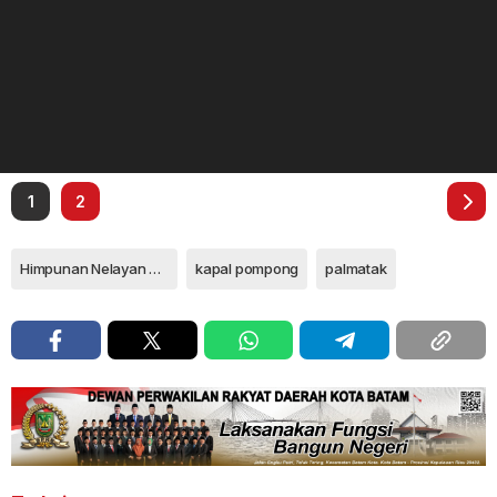
1
2
Himpunan Nelayan Seluruh Indonesia
kapal pompong
palmatak