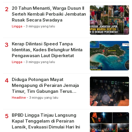
20 Tahun Menanti, Warga Dusun II
2
Serteh Kembali Perbaiki Jembatan
Rusak Secara Swadaya
Lingga
-
3 minggu yang lalu
Kerap Dilintasi Speed Tanpa
3
Identitas, Kades Belungkur Minta
Pengawasan Laut Diperketat
Lingga
-
3 minggu yang lalu
Diduga Potongan Mayat
4
Mengapung di Perairan Jemaja
Timur, Tim Gabungan Terus
Lakukan Pencarian
Headline
-
3 minggu yang lalu
BPBD Lingga Tinjau Langsung
5
Kapal Tenggelam di Perairan
Lansik, Evakuasi Dimulai Hari Ini