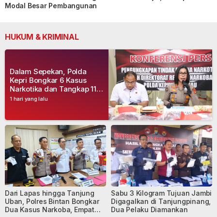
Modal Besar Pembangunan
HUKUM & KRIMINAL
Dalam Sepekan, Polda
Kepri Bongkar 6 Kasus
Narkotika dan Tangkap 11
Tersangka
1 hari yang lalu
Dari Lapas hingga Tanjung
Sabu 3 Kilogram Tujuan Jambi
Uban, Polres Bintan Bongkar
Digagalkan di Tanjungpinang,
Dua Kasus Narkoba, Empat
Dua Pelaku Diamankan