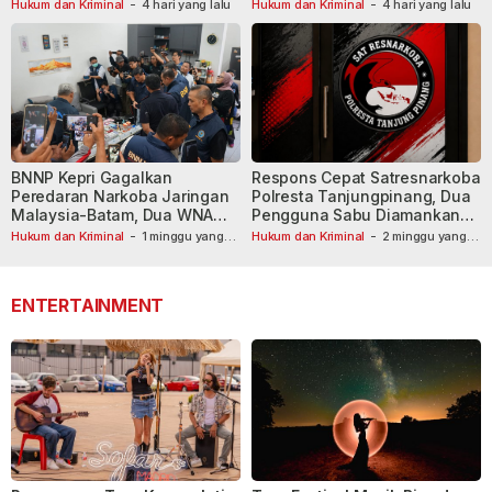
Tersangka Dibekuk
Hukum dan Kriminal
-
4 hari yang lalu
Hukum dan Kriminal
-
4 hari yang lalu
BNNP Kepri Gagalkan
Respons Cepat Satresnarkoba
Peredaran Narkoba Jaringan
Polresta Tanjungpinang, Dua
Malaysia-Batam, Dua WNA
Pengguna Sabu Diamankan
Masih Diburu
Usai Dilaporkan ke Call Center
Hukum dan Kriminal
-
1 minggu yang
Hukum dan Kriminal
-
2 minggu yang
lalu
lalu
110
ENTERTAINMENT