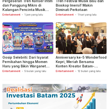
Pergeseran Tren Konser Intim
Tren Festival Musik Bisu dan
dan Panggung Mikro di
Bioskop Imersif Makin
Kalangan Pencinta Musik
Diminati Perkotaan
Indonesia
Entertainment
-
1 jam yang lalu
Entertainment
-
1 hari yang lalu
Gosip Selebriti: Dari Isyarat
Anniversary ke-5 Wonderfood
Pernikahan hingga Momen
Kepri, Meriah Bersama
Haru yang Bikin Warganet
Konten Kreator Batam-
Berspekulasi
Tanjungpinang
Entertainment
-
5 bulan yang lalu
Entertainment
-
12 bulan yang lalu