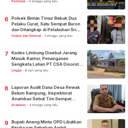
Peristiwa
-
4 minggu yang lalu
Polsek Bintan Timur Bekuk Dua
6
Pelaku Curat, Satu Sempat Buron
dan Ditangkap di Pelabuhan Sri
Bintan Pura
Hukum dan Kriminal
-
3 minggu yang lalu
Kades Limbung Disebut Jarang
7
Masuk Kantor, Penanganan
Sengketa Lahan PT CSA Disorot
Warga
Lingga
-
6 hari yang lalu
Laporan Audit Dana Desa Rewak
8
Belum Rampung, Inspektorat
Anambas Sebut Tim Sempat
Terbagi Tangani Kasus Lain
Anambas
-
4 minggu yang lalu
Bupati Aneng Minta OPD Libatkan
9
Kejaksaan Sebelum Ambil