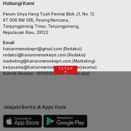
Hubungi Kami
Perum Griya Hang Tuah Permai Blok J1, No. 12
RT 006 RW 005, Pinang Kencana,
Tanjungpinang Timur, Tanjungpinang,
Kepulauan Riau, 29122
Email
harianmemokepri@gmail.com
(Redaksi)
redaksi@harianmemokepri.com
(Redaksi)
marketing@harianmemokepri.com
(Marketing)
kerjasama@harianmemokepri.com
(Kerjasama)
TUTUP
Kontak Redaksi: 083856335187 (Whatsapp)
Jelajahi Berita di Apps Kami