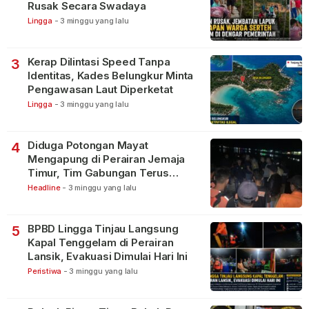
Rusak Secara Swadaya
Lingga
-
3 minggu yang lalu
Kerap Dilintasi Speed Tanpa
3
Identitas, Kades Belungkur Minta
Pengawasan Laut Diperketat
Lingga
-
3 minggu yang lalu
Diduga Potongan Mayat
4
Mengapung di Perairan Jemaja
Timur, Tim Gabungan Terus
Lakukan Pencarian
Headline
-
3 minggu yang lalu
BPBD Lingga Tinjau Langsung
5
Kapal Tenggelam di Perairan
Lansik, Evakuasi Dimulai Hari Ini
Peristiwa
-
3 minggu yang lalu