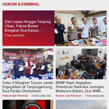
HUKUM & KRIMINAL
Dari Lapas hingga Tanjung
Uban, Polres Bintan
Bongkar Dua Kasus
Narkoba, Empat Tersangka
2 hari yang lalu
Dibekuk
Sabu 3 Kilogram Tujuan Jambi
BNNP Kepri Gagalkan
Digagalkan di Tanjungpinang,
Peredaran Narkoba Jaringan
Dua Pelaku Diamankan
Malaysia-Batam, Dua WNA
Masih Diburu
Hukum dan Kriminal
-
2 hari yang lalu
Hukum dan Kriminal
-
7 hari yang lalu