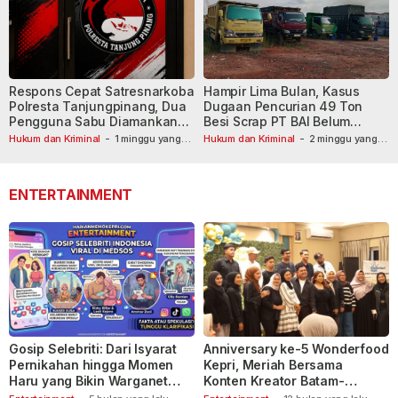
Respons Cepat Satresnarkoba
Hampir Lima Bulan, Kasus
Polresta Tanjungpinang, Dua
Dugaan Pencurian 49 Ton
Pengguna Sabu Diamankan
Besi Scrap PT BAI Belum
Usai Dilaporkan ke Call Center
Tetapkan Tersangka
Hukum dan Kriminal
-
1 minggu yang
Hukum dan Kriminal
-
2 minggu yang
lalu
110
lalu
ENTERTAINMENT
Gosip Selebriti: Dari Isyarat
Anniversary ke-5 Wonderfood
Pernikahan hingga Momen
Kepri, Meriah Bersama
Haru yang Bikin Warganet
Konten Kreator Batam-
Berspekulasi
Tanjungpinang