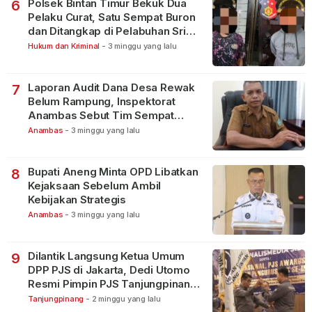
Polsek Bintan Timur Bekuk Dua
6
Pelaku Curat, Satu Sempat Buron
dan Ditangkap di Pelabuhan Sri
Bintan Pura
Hukum dan Kriminal
-
3 minggu yang lalu
Laporan Audit Dana Desa Rewak
7
Belum Rampung, Inspektorat
Anambas Sebut Tim Sempat
Terbagi Tangani Kasus Lain
Anambas
-
3 minggu yang lalu
Bupati Aneng Minta OPD Libatkan
8
Kejaksaan Sebelum Ambil
Kebijakan Strategis
Anambas
-
3 minggu yang lalu
Dilantik Langsung Ketua Umum
9
DPP PJS di Jakarta, Dedi Utomo
Resmi Pimpin PJS Tanjungpinang-
Bintan
Tanjungpinang
-
2 minggu yang lalu