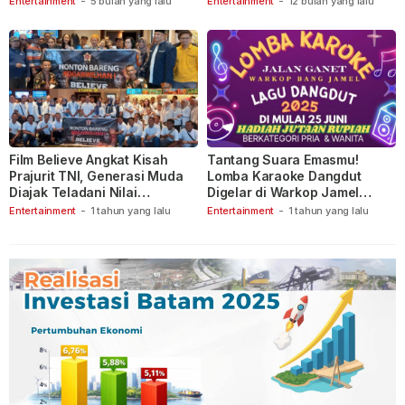
Entertainment
-
5 bulan yang lalu
Entertainment
-
12 bulan yang lalu
Film Believe Angkat Kisah
Tantang Suara Emasmu!
Prajurit TNI, Generasi Muda
Lomba Karaoke Dangdut
Diajak Teladani Nilai
Digelar di Warkop Jamel
Keberanian
Ganet
Entertainment
-
1 tahun yang lalu
Entertainment
-
1 tahun yang lalu