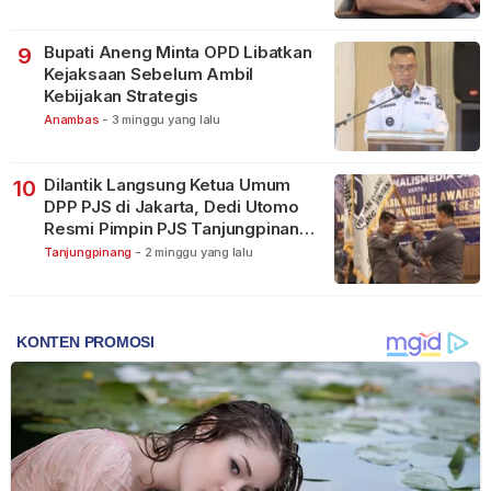
Bupati Aneng Minta OPD Libatkan
9
Kejaksaan Sebelum Ambil
Kebijakan Strategis
Anambas
-
3 minggu yang lalu
Dilantik Langsung Ketua Umum
10
DPP PJS di Jakarta, Dedi Utomo
Resmi Pimpin PJS Tanjungpinang-
Bintan
Tanjungpinang
-
2 minggu yang lalu