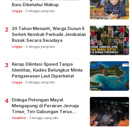
Baru Diketahui Wabup
Lingga
-
3 minggu yang lalu
20 Tahun Menanti, Warga Dusun II
2
Serteh Kembali Perbaiki Jembatan
Rusak Secara Swadaya
Lingga
-
3 minggu yang lalu
Kerap Dilintasi Speed Tanpa
3
Identitas, Kades Belungkur Minta
Pengawasan Laut Diperketat
Lingga
-
3 minggu yang lalu
Diduga Potongan Mayat
4
Mengapung di Perairan Jemaja
Timur, Tim Gabungan Terus
Lakukan Pencarian
Headline
-
3 minggu yang lalu