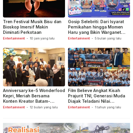
Tren Festival Musik Bisu dan
Gosip Selebriti: Dari Isyarat
Bioskop Imersif Makin
Pernikahan hingga Momen
Diminati Perkotaan
Haru yang Bikin Warganet
Berspekulasi
Entertainment
-
10 jam yang lalu
Entertainment
-
5 bulan yang lalu
Anniversary ke-5 Wonderfood
Film Believe Angkat Kisah
Kepri, Meriah Bersama
Prajurit TNI, Generasi Muda
Konten Kreator Batam-
Diajak Teladani Nilai
Tanjungpinang
Keberanian
Entertainment
-
12 bulan yang lalu
Entertainment
-
1 tahun yang lalu