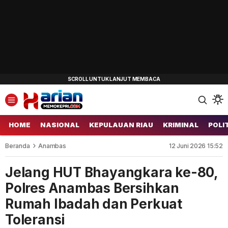
HOME
NASIONAL
KEPULAUAN RIAU
KRIMINAL
POLI
Beranda
Anambas
12 Juni 2026 15:52
Jelang HUT Bhayangkara ke-80,
Polres Anambas Bersihkan
Rumah Ibadah dan Perkuat
Toleransi