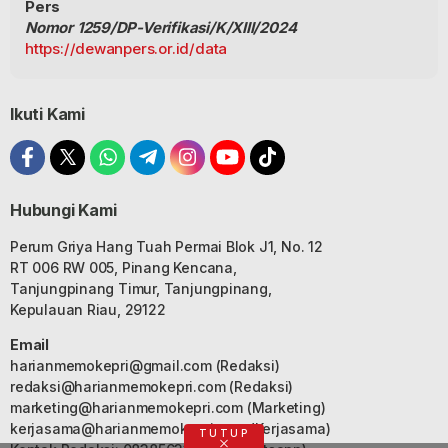
Pers
Nomor 1259/DP-Verifikasi/K/XIII/2024
https://dewanpers.or.id/data
Ikuti Kami
Hubungi Kami
Perum Griya Hang Tuah Permai Blok J1, No. 12
RT 006 RW 005, Pinang Kencana,
Tanjungpinang Timur, Tanjungpinang,
Kepulauan Riau, 29122
Email
harianmemokepri@gmail.com
(Redaksi)
redaksi@harianmemokepri.com
(Redaksi)
marketing@harianmemokepri.com
(Marketing)
kerjasama@harianmemokepri.com
(Kerjasama)
TUTUP