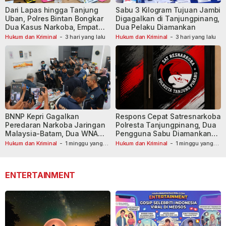
Dari Lapas hingga Tanjung
Sabu 3 Kilogram Tujuan Jambi
Uban, Polres Bintan Bongkar
Digagalkan di Tanjungpinang,
Dua Kasus Narkoba, Empat
Dua Pelaku Diamankan
Tersangka Dibekuk
Hukum dan Kriminal
-
3 hari yang lalu
Hukum dan Kriminal
-
3 hari yang lalu
BNNP Kepri Gagalkan
Respons Cepat Satresnarkoba
Peredaran Narkoba Jaringan
Polresta Tanjungpinang, Dua
Malaysia-Batam, Dua WNA
Pengguna Sabu Diamankan
Masih Diburu
Usai Dilaporkan ke Call Center
Hukum dan Kriminal
-
1 minggu yang
Hukum dan Kriminal
-
1 minggu yang
lalu
lalu
110
ENTERTAINMENT