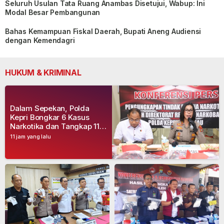
Seluruh Usulan Tata Ruang Anambas Disetujui, Wabup: Ini
Modal Besar Pembangunan
Bahas Kemampuan Fiskal Daerah, Bupati Aneng Audiensi
dengan Kemendagri
HUKUM & KRIMINAL
Dalam Sepekan, Polda
Kepri Bongkar 6 Kasus
Narkotika dan Tangkap 11
Tersangka
11 jam yang lalu