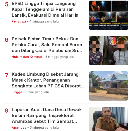
BPBD Lingga Tinjau Langsung
5
Kapal Tenggelam di Perairan
Lansik, Evakuasi Dimulai Hari Ini
Peristiwa
-
4 minggu yang lalu
Polsek Bintan Timur Bekuk Dua
6
Pelaku Curat, Satu Sempat Buron
dan Ditangkap di Pelabuhan Sri
Bintan Pura
Hukum dan Kriminal
-
3 minggu yang lalu
Kades Limbung Disebut Jarang
7
Masuk Kantor, Penanganan
Sengketa Lahan PT CSA Disorot
Warga
Lingga
-
5 hari yang lalu
Laporan Audit Dana Desa Rewak
8
Belum Rampung, Inspektorat
Anambas Sebut Tim Sempat
Terbagi Tangani Kasus Lain
Anambas
-
3 minggu yang lalu