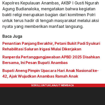
Kapolres Kepulauan Anambas, AKBP I Gusti Ngurah
Agung Budianaloka, mengatakan bahwa kegiatan
bakti religi merupakan bagian dari komitmen Polri
untuk terus hadir di tengah masyarakat melalui aksi
nyata yang memberikan manfaat langsung.
Baca Juga
Penantian Panjang Berakhir, Petani Bukit Padi Syukuri
Rehabilitasi Saluran Irigasi Mulai Dikerjakan
Ranperda Pertanggungjawaban APBD 2025 Disahkan
Bersama, Ini Pesan Bupati Anambas
Bupati Aneng Pimpin Upacara Hari Anak Nasional ke-
42, Ajak Wujudkan Anambas Ramah Anak