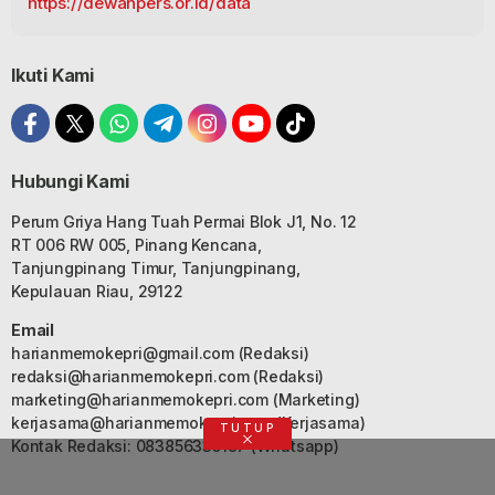
https://dewanpers.or.id/data
Ikuti Kami
Hubungi Kami
Perum Griya Hang Tuah Permai Blok J1, No. 12
RT 006 RW 005, Pinang Kencana,
Tanjungpinang Timur, Tanjungpinang,
Kepulauan Riau, 29122
Email
harianmemokepri@gmail.com
(Redaksi)
redaksi@harianmemokepri.com
(Redaksi)
marketing@harianmemokepri.com
(Marketing)
kerjasama@harianmemokepri.com
(Kerjasama)
TUTUP
Kontak Redaksi: 083856335187 (Whatsapp)