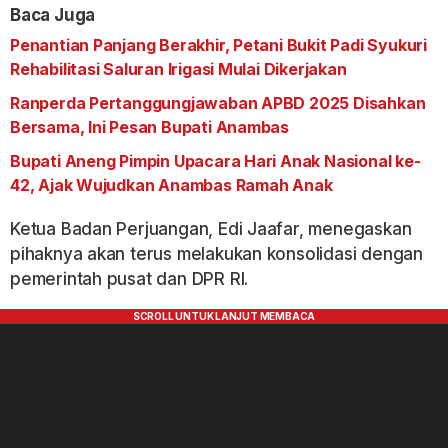
Baca Juga
Penantian Panjang Berakhir, Petani Bukit Padi Syukuri
Rehabilitasi Saluran Irigasi Mulai Dikerjakan
Ranperda Pertanggungjawaban APBD 2025 Disahkan
Bersama, Ini Pesan Bupati Anambas
Bupati Aneng Pimpin Upacara Hari Anak Nasional ke-
42, Ajak Wujudkan Anambas Ramah Anak
Ketua Badan Perjuangan, Edi Jaafar, menegaskan
pihaknya akan terus melakukan konsolidasi dengan
pemerintah pusat dan DPR RI.