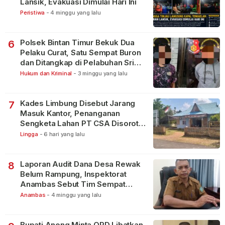
Lansik, Evakuasi Dimulai Hari Ini
Peristiwa
-
4 minggu yang lalu
Polsek Bintan Timur Bekuk Dua
6
Pelaku Curat, Satu Sempat Buron
dan Ditangkap di Pelabuhan Sri
Bintan Pura
Hukum dan Kriminal
-
3 minggu yang lalu
Kades Limbung Disebut Jarang
7
Masuk Kantor, Penanganan
Sengketa Lahan PT CSA Disorot
Warga
Lingga
-
6 hari yang lalu
Laporan Audit Dana Desa Rewak
8
Belum Rampung, Inspektorat
Anambas Sebut Tim Sempat
Terbagi Tangani Kasus Lain
Anambas
-
4 minggu yang lalu
Bupati Aneng Minta OPD Libatkan