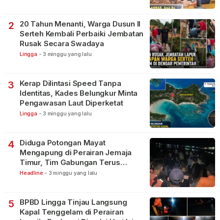
20 Tahun Menanti, Warga Dusun II
2
Serteh Kembali Perbaiki Jembatan
Rusak Secara Swadaya
Lingga
-
3 minggu yang lalu
Kerap Dilintasi Speed Tanpa
3
Identitas, Kades Belungkur Minta
Pengawasan Laut Diperketat
Lingga
-
3 minggu yang lalu
Diduga Potongan Mayat
4
Mengapung di Perairan Jemaja
Timur, Tim Gabungan Terus
Lakukan Pencarian
Headline
-
3 minggu yang lalu
BPBD Lingga Tinjau Langsung
5
Kapal Tenggelam di Perairan