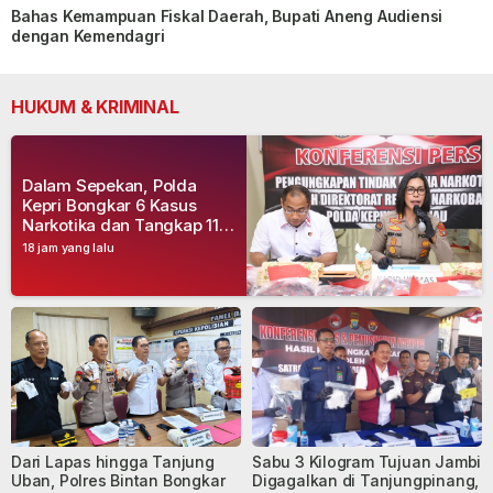
Bahas Kemampuan Fiskal Daerah, Bupati Aneng Audiensi
dengan Kemendagri
HUKUM & KRIMINAL
Dalam Sepekan, Polda
Kepri Bongkar 6 Kasus
Narkotika dan Tangkap 11
Tersangka
18 jam yang lalu
Dari Lapas hingga Tanjung
Sabu 3 Kilogram Tujuan Jambi
Uban, Polres Bintan Bongkar
Digagalkan di Tanjungpinang,