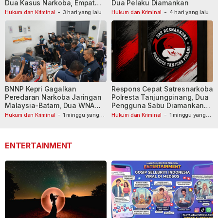
Dua Kasus Narkoba, Empat
Dua Pelaku Diamankan
Tersangka Dibekuk
Hukum dan Kriminal
-
3 hari yang lalu
Hukum dan Kriminal
-
4 hari yang lalu
BNNP Kepri Gagalkan
Respons Cepat Satresnarkoba
Peredaran Narkoba Jaringan
Polresta Tanjungpinang, Dua
Malaysia-Batam, Dua WNA
Pengguna Sabu Diamankan
Masih Diburu
Usai Dilaporkan ke Call Center
Hukum dan Kriminal
-
1 minggu yang
Hukum dan Kriminal
-
1 minggu yang
lalu
lalu
110
ENTERTAINMENT