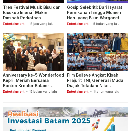
Tren Festival Musik Bisu dan
Gosip Selebriti: Dari Isyarat
Bioskop Imersif Makin
Pernikahan hingga Momen
Diminati Perkotaan
Haru yang Bikin Warganet
Berspekulasi
Entertainment
-
17 jam yang lalu
Entertainment
-
5 bulan yang lalu
Anniversary ke-5 Wonderfood
Film Believe Angkat Kisah
Kepri, Meriah Bersama
Prajurit TNI, Generasi Muda
Konten Kreator Batam-
Diajak Teladani Nilai
Tanjungpinang
Keberanian
Entertainment
-
12 bulan yang lalu
Entertainment
-
1 tahun yang lalu