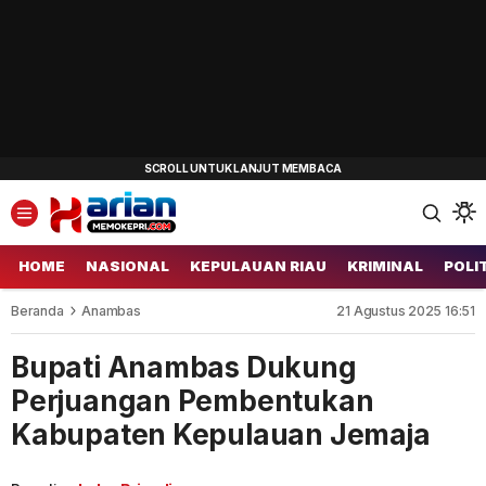
HOME
NASIONAL
KEPULAUAN RIAU
KRIMINAL
POLI
Beranda
Anambas
21 Agustus 2025 16:51
Bupati Anambas Dukung
Perjuangan Pembentukan
Kabupaten Kepulauan Jemaja