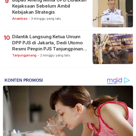
9
Kejaksaan Sebelum Ambil
Kebijakan Strategis
Anambas
-
3 minggu yang lalu
Dilantik Langsung Ketua Umum
10
DPP PJS di Jakarta, Dedi Utomo
Resmi Pimpin PJS Tanjungpinang-
Bintan
Tanjungpinang
-
2 minggu yang lalu