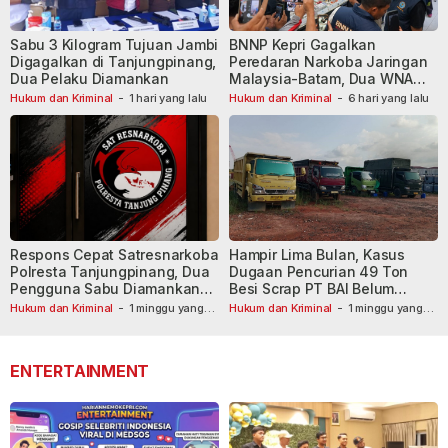
Sabu 3 Kilogram Tujuan Jambi
BNNP Kepri Gagalkan
Digagalkan di Tanjungpinang,
Peredaran Narkoba Jaringan
Dua Pelaku Diamankan
Malaysia-Batam, Dua WNA
Masih Diburu
Hukum dan Kriminal
-
1 hari yang lalu
Hukum dan Kriminal
-
6 hari yang lalu
Respons Cepat Satresnarkoba
Hampir Lima Bulan, Kasus
Polresta Tanjungpinang, Dua
Dugaan Pencurian 49 Ton
Pengguna Sabu Diamankan
Besi Scrap PT BAI Belum
Usai Dilaporkan ke Call Center
Tetapkan Tersangka
Hukum dan Kriminal
-
1 minggu yang
Hukum dan Kriminal
-
1 minggu yang
lalu
110
lalu
ENTERTAINMENT