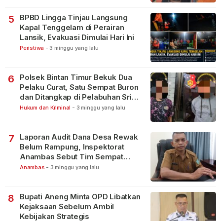
BPBD Lingga Tinjau Langsung
5
Kapal Tenggelam di Perairan
Lansik, Evakuasi Dimulai Hari Ini
Peristiwa
-
3 minggu yang lalu
Polsek Bintan Timur Bekuk Dua
6
Pelaku Curat, Satu Sempat Buron
dan Ditangkap di Pelabuhan Sri
Bintan Pura
Hukum dan Kriminal
-
3 minggu yang lalu
Laporan Audit Dana Desa Rewak
7
Belum Rampung, Inspektorat
Anambas Sebut Tim Sempat
Terbagi Tangani Kasus Lain
Anambas
-
3 minggu yang lalu
Bupati Aneng Minta OPD Libatkan
8
Kejaksaan Sebelum Ambil
Kebijakan Strategis