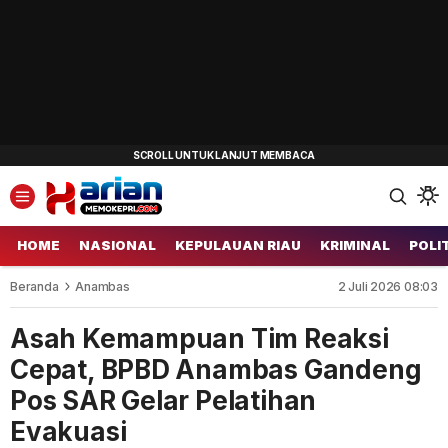
HOME
NASIONAL
KEPULAUAN RIAU
KRIMINAL
POLI
Beranda
Anambas
2 Juli 2026 08:03
Asah Kemampuan Tim Reaksi
Cepat, BPBD Anambas Gandeng
Pos SAR Gelar Pelatihan
Evakuasi