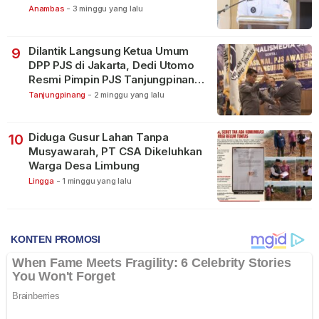
Anambas
-
3 minggu yang lalu
Dilantik Langsung Ketua Umum
9
DPP PJS di Jakarta, Dedi Utomo
Resmi Pimpin PJS Tanjungpinang-
Bintan
Tanjungpinang
-
2 minggu yang lalu
Diduga Gusur Lahan Tanpa
10
Musyawarah, PT CSA Dikeluhkan
Warga Desa Limbung
Lingga
-
1 minggu yang lalu