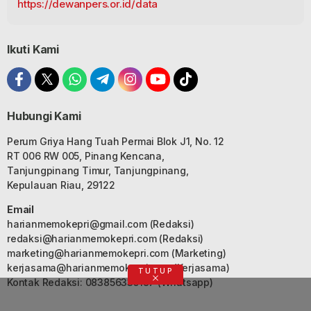
https://dewanpers.or.id/data
Ikuti Kami
Hubungi Kami
Perum Griya Hang Tuah Permai Blok J1, No. 12
RT 006 RW 005, Pinang Kencana,
Tanjungpinang Timur, Tanjungpinang,
Kepulauan Riau, 29122
Email
harianmemokepri@gmail.com
(Redaksi)
redaksi@harianmemokepri.com
(Redaksi)
marketing@harianmemokepri.com
(Marketing)
kerjasama@harianmemokepri.com
(Kerjasama)
TUTUP
Kontak Redaksi: 083856335187 (Whatsapp)