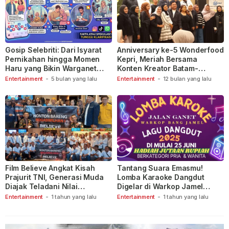
Gosip Selebriti: Dari Isyarat
Anniversary ke-5 Wonderfood
Pernikahan hingga Momen
Kepri, Meriah Bersama
Haru yang Bikin Warganet
Konten Kreator Batam-
Berspekulasi
Tanjungpinang
Entertainment
-
5 bulan yang lalu
Entertainment
-
12 bulan yang lalu
Film Believe Angkat Kisah
Tantang Suara Emasmu!
Prajurit TNI, Generasi Muda
Lomba Karaoke Dangdut
Diajak Teladani Nilai
Digelar di Warkop Jamel
Keberanian
Ganet
Entertainment
-
1 tahun yang lalu
Entertainment
-
1 tahun yang lalu