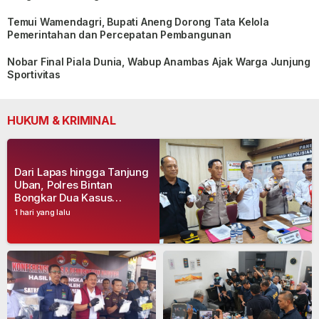
Temui Wamendagri, Bupati Aneng Dorong Tata Kelola
Pemerintahan dan Percepatan Pembangunan
Nobar Final Piala Dunia, Wabup Anambas Ajak Warga Junjung
Sportivitas
HUKUM & KRIMINAL
Dari Lapas hingga Tanjung
Uban, Polres Bintan
Bongkar Dua Kasus
Narkoba, Empat Tersangka
1 hari yang lalu
Dibekuk