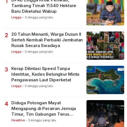
1
Tambang Timah 11.540 Hektare
Baru Diketahui Wabup
Lingga
-
3 minggu yang lalu
20 Tahun Menanti, Warga Dusun II
2
Serteh Kembali Perbaiki Jembatan
Rusak Secara Swadaya
Lingga
-
3 minggu yang lalu
Kerap Dilintasi Speed Tanpa
3
Identitas, Kades Belungkur Minta
Pengawasan Laut Diperketat
Lingga
-
3 minggu yang lalu
Diduga Potongan Mayat
4
Mengapung di Perairan Jemaja
Timur, Tim Gabungan Terus
Lakukan Pencarian
Headline
-
3 minggu yang lalu