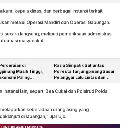
an Menjelang HUT RI
Narkoba Lewat Paket Kiriman
ukum, kepala dinas, dan berbagai instansi terkait.
kan melalui Operasi Mandiri dan Operasi Gabungan.
si secara langsung, meliputi pemeriksaan administrasi
nformasi masyarakat.
Perceraian di
Razia Simpatik Satlantas
gpinang Masih Tinggi,
Polresta Tanjungpinang Sasar
 Ekonomi Paling
Pelanggar Lalu Lintas dan
an
Nopol Bodong
nstansi lain, seperti Bea Cukai dan Polairud Polda
 melaporkan keberadaan orang asing yang
aklanjuti di lapangan,” ujar Ujo.