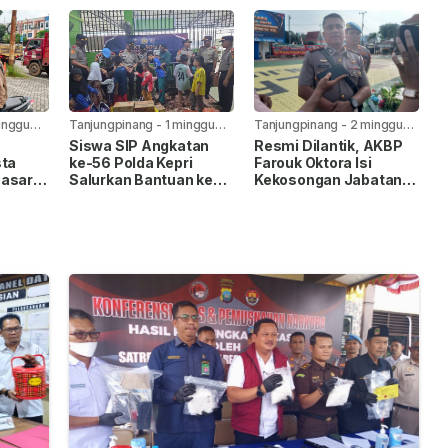
I
Ekspedisi Cegah
81 RI
Peredaran Narkoba
Lewat Paket Kiriman
inggu
Tanjungpinang
-
1 minggu
Tanjungpinang
-
2 minggu
yang lalu
yang lalu
Siswa SIP Angkatan
Resmi Dilantik, AKBP
sta
ke-56 Polda Kepri
Farouk Oktora Isi
Sasar
Salurkan Bantuan ke
Kekosongan Jabatan
intas
Panti Asuhan Nur Ar-
Wakapolresta
ng
Rohman
Tanjungpinang