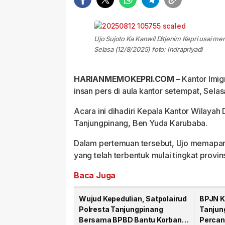
Ujo Sujoto Ka Kanwil Ditjenim Kepri usai me
Selasa (12/8/2025) foto: Indrapriyadi
HARIANMEMOKEPRI.COM –
Kantor Imig
insan pers di aula kantor setempat, Sela
Acara ini dihadiri Kepala Kantor Wilayah D
Tanjungpinang, Ben Yuda Karubaba.
Dalam pertemuan tersebut, Ujo memapar
yang telah terbentuk mulai tingkat provi
Baca Juga
Wujud Kepedulian, Satpolairud
BPJN K
Polresta Tanjungpinang
Tanjun
Bersama BPBD Bantu Korban
Percan