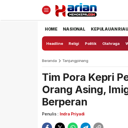
HOME
NASIONAL
KEPULAUAN RIA
Headline
Religi
Politik
Olahraga
W
Beranda
Tanjungpinang
Tim Pora Kepri P
Orang Asing, Imig
Berperan
Penulis :
Indra Priyadi