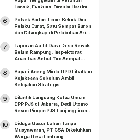
Kapal Tenggelam di Perairan
Lansik, Evakuasi Dimulai Hari Ini
Polsek Bintan Timur Bekuk Dua
6
Pelaku Curat, Satu Sempat Buron
dan Ditangkap di Pelabuhan Sri
Bintan Pura
Laporan Audit Dana Desa Rewak
7
Belum Rampung, Inspektorat
Anambas Sebut Tim Sempat
Terbagi Tangani Kasus Lain
Bupati Aneng Minta OPD Libatkan
8
Kejaksaan Sebelum Ambil
Kebijakan Strategis
Dilantik Langsung Ketua Umum
9
DPP PJS di Jakarta, Dedi Utomo
Resmi Pimpin PJS Tanjungpinang-
Bintan
Diduga Gusur Lahan Tanpa
10
Musyawarah, PT CSA Dikeluhkan
Warga Desa Limbung