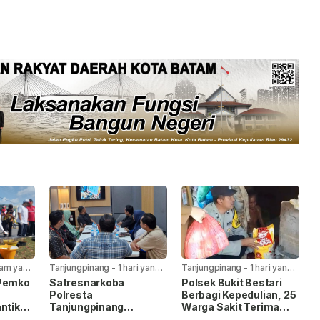
jam yang
Tanjungpinang
-
1 hari yang
Tanjungpinang
-
1 hari yang
lalu
lalu
 Pemko
Satresnarkoba
Polsek Bukit Bestari
Polresta
Berbagi Kepedulian, 25
ntik
Tanjungpinang
Warga Sakit Terima
laiman
Gandeng Jasa
Bansos Jelang HUT Ke-