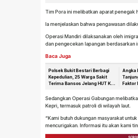
Laka Laut
Sulaim
Tim Pora ini melibatkan aparat penegak h
Ia menjelaskan bahwa pengawasan dilaku
Operasi Mandiri dilaksanakan oleh imigra
dan pengecekan lapangan berdasarkan i
Baca Juga
Polsek Bukit Bestari Berbagi
Angka 
Kepedulian, 25 Warga Sakit
Tanjun
Terima Bansos Jelang HUT Ke-
Faktor
81 RI
Domin
Sedangkan Operasi Gabungan melibatkan i
Kepri, termasuk patroli di wilayah laut.
“Kami butuh dukungan masyarakat untuk
mencurigakan. Informasi itu akan kami tind