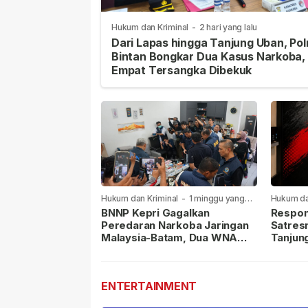
Hukum dan Kriminal
-
2 hari yang lalu
Dari Lapas hingga Tanjung Uban, Pol
Bintan Bongkar Dua Kasus Narkoba,
Empat Tersangka Dibekuk
Hukum dan Kriminal
-
1 minggu yang
Hukum da
lalu
lalu
BNNP Kepri Gagalkan
Respon
Peredaran Narkoba Jaringan
Satres
Malaysia-Batam, Dua WNA
Tanjun
Masih Diburu
Sabu D
Dilapor
ENTERTAINMENT