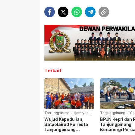
Terkait
Tanjungpinang
-
1 jam yang
Tanjungpinang
-
10 
lalu
lalu
Wujud Kepedulian,
BPJN Kepri dan
Satpolairud Polresta
Tanjungpinang
Tanjungpinang
Bersinergi Perca
Bersama BPBD Bantu
Jalan Aisyah Su