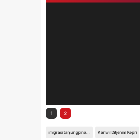
1
2
imigrasi tanjungpinang
Kanwil Ditjenim Kepri