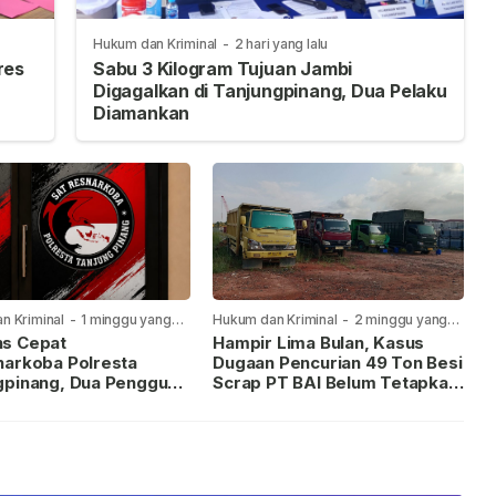
Hukum dan Kriminal
-
2 hari yang lalu
res
Sabu 3 Kilogram Tujuan Jambi
Digagalkan di Tanjungpinang, Dua Pelaku
Diamankan
n Kriminal
-
1 minggu yang
Hukum dan Kriminal
-
2 minggu yang
lalu
s Cepat
Hampir Lima Bulan, Kasus
narkoba Polresta
Dugaan Pencurian 49 Ton Besi
gpinang, Dua Pengguna
Scrap PT BAI Belum Tetapkan
iamankan Usai
Tersangka
kan ke Call Center 110