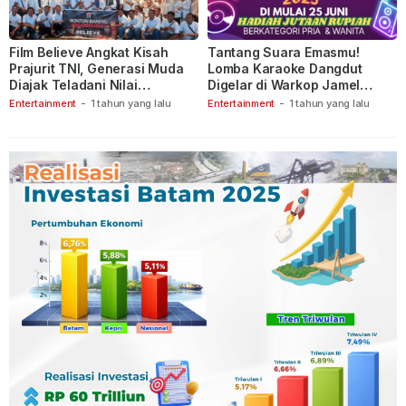
Film Believe Angkat Kisah
Tantang Suara Emasmu!
Prajurit TNI, Generasi Muda
Lomba Karaoke Dangdut
Diajak Teladani Nilai
Digelar di Warkop Jamel
Keberanian
Ganet
Entertainment
-
1 tahun yang lalu
Entertainment
-
1 tahun yang lalu