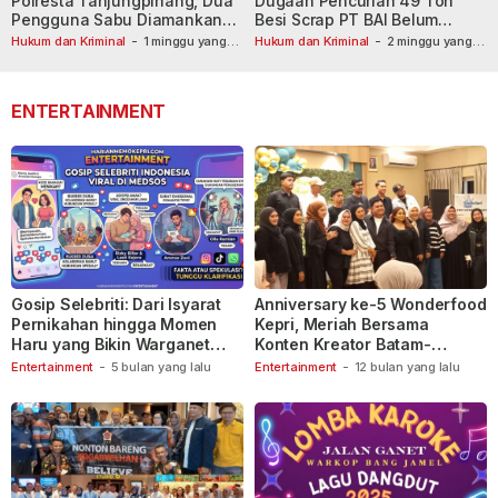
Polresta Tanjungpinang, Dua
Dugaan Pencurian 49 Ton
Pengguna Sabu Diamankan
Besi Scrap PT BAI Belum
Usai Dilaporkan ke Call Center
Tetapkan Tersangka
Hukum dan Kriminal
-
1 minggu yang
Hukum dan Kriminal
-
2 minggu yang
lalu
110
lalu
ENTERTAINMENT
Gosip Selebriti: Dari Isyarat
Anniversary ke-5 Wonderfood
Pernikahan hingga Momen
Kepri, Meriah Bersama
Haru yang Bikin Warganet
Konten Kreator Batam-
Berspekulasi
Tanjungpinang
Entertainment
-
5 bulan yang lalu
Entertainment
-
12 bulan yang lalu