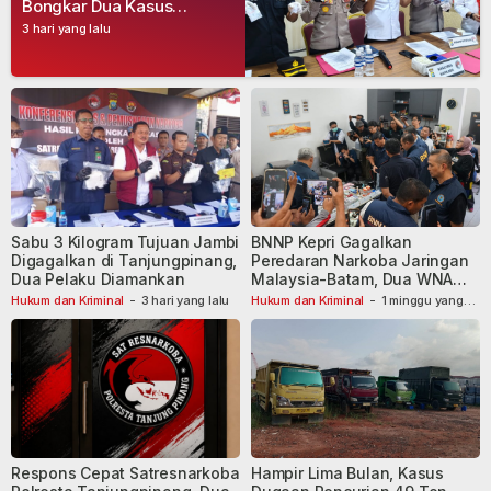
Bongkar Dua Kasus
Narkoba, Empat Tersangka
3 hari yang lalu
Dibekuk
Sabu 3 Kilogram Tujuan Jambi
BNNP Kepri Gagalkan
Digagalkan di Tanjungpinang,
Peredaran Narkoba Jaringan
Dua Pelaku Diamankan
Malaysia-Batam, Dua WNA
Masih Diburu
Hukum dan Kriminal
-
3 hari yang lalu
Hukum dan Kriminal
-
1 minggu yang
lalu
Respons Cepat Satresnarkoba
Hampir Lima Bulan, Kasus