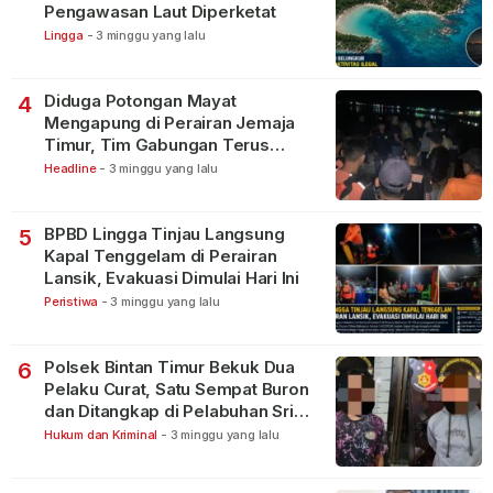
Pengawasan Laut Diperketat
Lingga
-
3 minggu yang lalu
Diduga Potongan Mayat
4
Mengapung di Perairan Jemaja
Timur, Tim Gabungan Terus
Lakukan Pencarian
Headline
-
3 minggu yang lalu
BPBD Lingga Tinjau Langsung
5
Kapal Tenggelam di Perairan
Lansik, Evakuasi Dimulai Hari Ini
Peristiwa
-
3 minggu yang lalu
Polsek Bintan Timur Bekuk Dua
6
Pelaku Curat, Satu Sempat Buron
dan Ditangkap di Pelabuhan Sri
Bintan Pura
Hukum dan Kriminal
-
3 minggu yang lalu