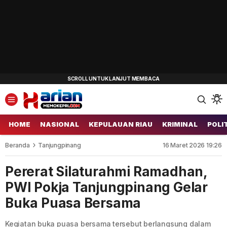
HOME
NASIONAL
KEPULAUAN RIAU
KRIMINAL
POLI
Beranda
Tanjungpinang
16 Maret 2026 19:26
Pererat Silaturahmi Ramadhan,
PWI Pokja Tanjungpinang Gelar
Buka Puasa Bersama
Kegiatan buka puasa bersama tersebut berlangsung dalam