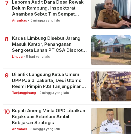
Laporan Audit Dana Desa Rewak
7
Belum Rampung, Inspektorat
Anambas Sebut Tim Sempat
Terbagi Tangani Kasus Lain
Anambas
-
3 minggu yang lalu
Kades Limbung Disebut Jarang
8
Masuk Kantor, Penanganan
Sengketa Lahan PT CSA Disorot
Warga
Lingga
-
5 hari yang lalu
Dilantik Langsung Ketua Umum
9
DPP PJS di Jakarta, Dedi Utomo
Resmi Pimpin PJS Tanjungpinang-
Bintan
Tanjungpinang
-
2 minggu yang lalu
Bupati Aneng Minta OPD Libatkan
10
Kejaksaan Sebelum Ambil
Kebijakan Strategis
Anambas
-
3 minggu yang lalu