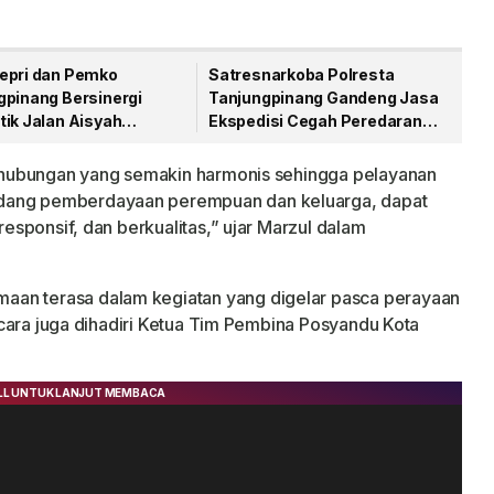
epri dan Pemko
Satresnarkoba Polresta
gpinang Bersinergi
Tanjungpinang Gandeng Jasa
tik Jalan Aisyah
Ekspedisi Cegah Peredaran
an Menjelang HUT RI
Narkoba Lewat Paket Kiriman
ta hubungan yang semakin harmonis sehingga pelayanan
idang pemberdayaan perempuan dan keluarga, dapat
 responsif, dan berkualitas,” ujar Marzul dalam
aan terasa dalam kegiatan yang digelar pasca perayaan
. Acara juga dihadiri Ketua Tim Pembina Posyandu Kota