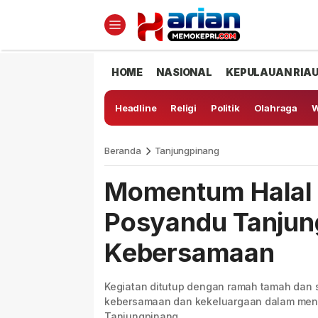
HOME
NASIONAL
KEPULAUAN RIA
Headline
Religi
Politik
Olahraga
W
Beranda
Tanjungpinang
Momentum Halal B
Posyandu Tanjun
Kebersamaan
Kegiatan ditutup dengan ramah tamah dan s
kebersamaan dan kekeluargaan dalam mend
Tanjungpinang.