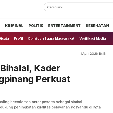
U
KRIMINAL
POLITIK
ENTERTAINMENT
KESEHATAN
isata
Profil
Opini dan Suara Masyarakat
Verifikasi Media
1 April 2026 16:18
ihalal, Kader
gpinang Perkuat
aling bersalaman antar peserta sebagai simbol
ukung peningkatan kualitas pelayanan Posyandu di Kota