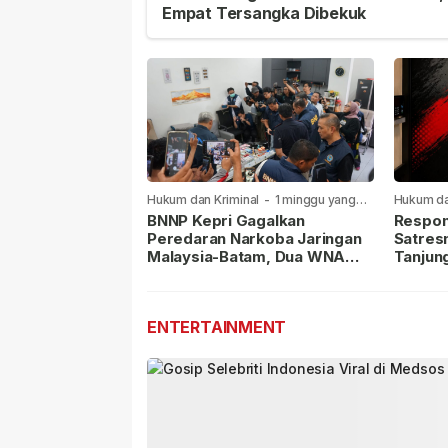
Empat Tersangka Dibekuk
Hukum dan Kriminal
-
1 minggu yang
Hukum da
lalu
lalu
BNNP Kepri Gagalkan
Respon
Peredaran Narkoba Jaringan
Satres
Malaysia-Batam, Dua WNA
Tanjun
Masih Diburu
Sabu D
Dilapor
ENTERTAINMENT