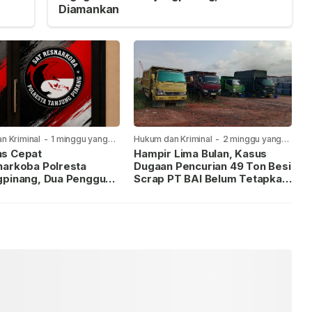
Diamankan
n Kriminal
-
1 minggu yang
Hukum dan Kriminal
-
2 minggu yang
lalu
s Cepat
Hampir Lima Bulan, Kasus
narkoba Polresta
Dugaan Pencurian 49 Ton Besi
gpinang, Dua Pengguna
Scrap PT BAI Belum Tetapkan
iamankan Usai
Tersangka
kan ke Call Center 110