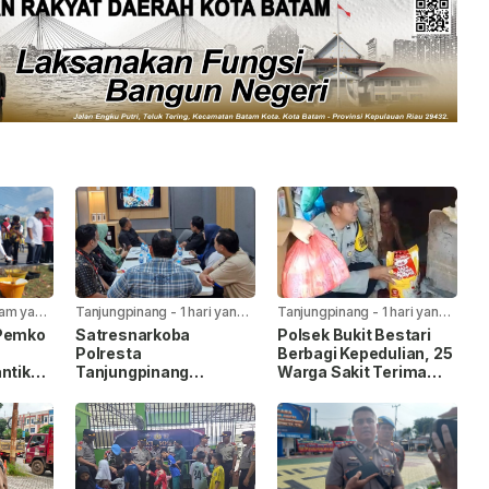
jam yang
Tanjungpinang
-
1 hari yang
Tanjungpinang
-
1 hari yang
lalu
lalu
 Pemko
Satresnarkoba
Polsek Bukit Bestari
Polresta
Berbagi Kepedulian, 25
ntik
Tanjungpinang
Warga Sakit Terima
laiman
Gandeng Jasa
Bansos Jelang HUT Ke-
I
Ekspedisi Cegah
81 RI
Peredaran Narkoba
Lewat Paket Kiriman