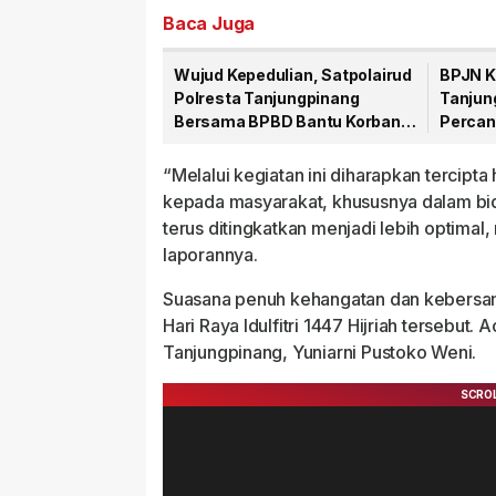
Baca Juga
Wujud Kepedulian, Satpolairud
BPJN K
Polresta Tanjungpinang
Tanjun
Bersama BPBD Bantu Korban
Percan
Laka Laut
Sulaim
“Melalui kegiatan ini diharapkan tercip
kepada masyarakat, khususnya dalam b
terus ditingkatkan menjadi lebih optimal,
laporannya.
Suasana penuh kehangatan dan kebersam
Hari Raya Idulfitri 1447 Hijriah tersebut
Tanjungpinang, Yuniarni Pustoko Weni.