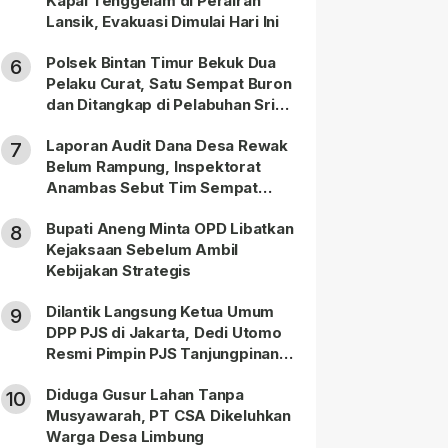
Kapal Tenggelam di Perairan
Lansik, Evakuasi Dimulai Hari Ini
Polsek Bintan Timur Bekuk Dua
6
Pelaku Curat, Satu Sempat Buron
dan Ditangkap di Pelabuhan Sri
Bintan Pura
Laporan Audit Dana Desa Rewak
7
Belum Rampung, Inspektorat
Anambas Sebut Tim Sempat
Terbagi Tangani Kasus Lain
Bupati Aneng Minta OPD Libatkan
8
Kejaksaan Sebelum Ambil
Kebijakan Strategis
Dilantik Langsung Ketua Umum
9
DPP PJS di Jakarta, Dedi Utomo
Resmi Pimpin PJS Tanjungpinang-
Bintan
Diduga Gusur Lahan Tanpa
10
Musyawarah, PT CSA Dikeluhkan
Warga Desa Limbung