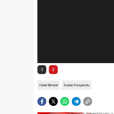
1
2
Halal Bihalal
Kader Posyandu