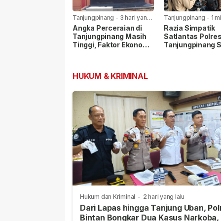
Tanjungpinang
-
3 hari yang
Tanjungpinang
-
1 m
lalu
yang lalu
Angka Perceraian di
Razia Simpatik
Tanjungpinang Masih
Satlantas Polre
Tinggi, Faktor Ekonomi
Tanjungpinang 
Paling Dominan
Pelanggar Lalu L
dan Nopol Bodo
HUKUM & KRIMINAL
Hukum dan Kriminal
-
2 hari yang lalu
Dari Lapas hingga Tanjung Uban, Pol
Bintan Bongkar Dua Kasus Narkoba,