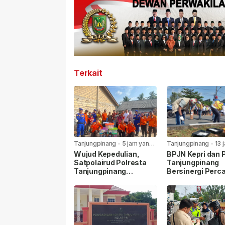
Terkait
Tanjungpinang
-
5 jam yang
Tanjungpinang
-
13 
lalu
lalu
Wujud Kepedulian,
BPJN Kepri dan
Satpolairud Polresta
Tanjungpinang
Tanjungpinang
Bersinergi Perca
Bersama BPBD Bantu
Jalan Aisyah Su
Korban Laka Laut
Menjelang HUT R