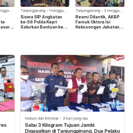
inggu
Tanjungpinang
-
1 minggu
Tanjungpinang
-
2 minggu
yang lalu
yang lalu
Siswa SIP Angkatan
Resmi Dilantik, AKBP
sta
ke-56 Polda Kepri
Farouk Oktora Isi
Sasar
Salurkan Bantuan ke
Kekosongan Jabatan
intas
Panti Asuhan Nur Ar-
Wakapolresta
ng
Rohman
Tanjungpinang
Hukum dan Kriminal
-
2 hari yang lalu
res
Sabu 3 Kilogram Tujuan Jambi
Digagalkan di Tanjungpinang, Dua Pelaku