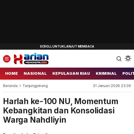
HOME
NASIONAL
KEPULAUAN RIAU
KRIMINAL
POLI
Beranda
Tanjungpinang
31 Januari 2026 23:36
Harlah ke-100 NU, Momentum
Kebangkitan dan Konsolidasi
Warga Nahdliyin