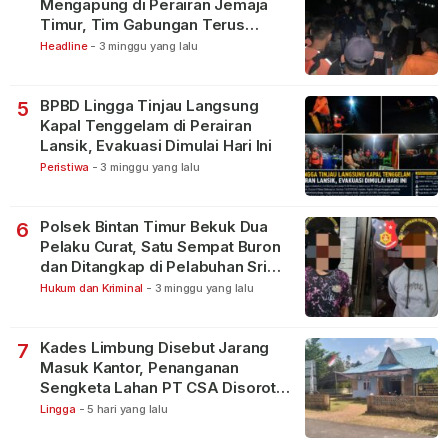
Mengapung di Perairan Jemaja
Timur, Tim Gabungan Terus
Lakukan Pencarian
Headline
-
3 minggu yang lalu
BPBD Lingga Tinjau Langsung
5
Kapal Tenggelam di Perairan
Lansik, Evakuasi Dimulai Hari Ini
Peristiwa
-
3 minggu yang lalu
Polsek Bintan Timur Bekuk Dua
6
Pelaku Curat, Satu Sempat Buron
dan Ditangkap di Pelabuhan Sri
Bintan Pura
Hukum dan Kriminal
-
3 minggu yang lalu
Kades Limbung Disebut Jarang
7
Masuk Kantor, Penanganan
Sengketa Lahan PT CSA Disorot
Warga
Lingga
-
5 hari yang lalu