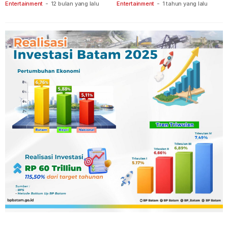
Tanjungpinang
Keberanian
Entertainment
-
12 bulan yang lalu
Entertainment
-
1 tahun yang lalu