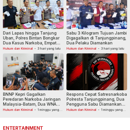
Dari Lapas hingga Tanjung
Sabu 3 Kilogram Tujuan Jambi
Uban, Polres Bintan Bongkar
Digagalkan di Tanjungpinang,
Dua Kasus Narkoba, Empat
Dua Pelaku Diamankan
Tersangka Dibekuk
Hukum dan Kriminal
-
3 hari yang lalu
Hukum dan Kriminal
-
3 hari yang lalu
BNNP Kepri Gagalkan
Respons Cepat Satresnarkoba
Peredaran Narkoba Jaringan
Polresta Tanjungpinang, Dua
Malaysia-Batam, Dua WNA
Pengguna Sabu Diamankan
Masih Diburu
Usai Dilaporkan ke Call Center
Hukum dan Kriminal
-
1 minggu yang
Hukum dan Kriminal
-
1 minggu yang
lalu
lalu
110
ENTERTAINMENT