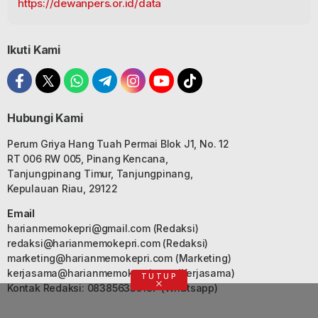
https://dewanpers.or.id/data
Ikuti Kami
Hubungi Kami
Perum Griya Hang Tuah Permai Blok J1, No. 12
RT 006 RW 005, Pinang Kencana,
Tanjungpinang Timur, Tanjungpinang,
Kepulauan Riau, 29122
Email
harianmemokepri@gmail.com
(Redaksi)
redaksi@harianmemokepri.com
(Redaksi)
marketing@harianmemokepri.com
(Marketing)
kerjasama@harianmemokepri.com
(Kerjasama)
TUTUP
Kontak Redaksi: 083856335187 (Whatsapp)