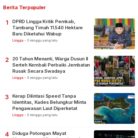
Berita Terpopuler
DPRD Lingga Kritik Pemkab,
1
Tambang Timah 11.540 Hektare
Baru Diketahui Wabup
Lingga
-
3 minggu yang lalu
20 Tahun Menanti, Warga Dusun II
2
Serteh Kembali Perbaiki Jembatan
Rusak Secara Swadaya
Lingga
-
3 minggu yang lalu
Kerap Dilintasi Speed Tanpa
3
Identitas, Kades Belungkur Minta
Pengawasan Laut Diperketat
Lingga
-
3 minggu yang lalu
Diduga Potongan Mayat
4