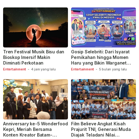
Tren Festival Musik Bisu dan
Gosip Selebriti: Dari Isyarat
Bioskop Imersif Makin
Pernikahan hingga Momen
Diminati Perkotaan
Haru yang Bikin Warganet
Berspekulasi
Entertainment
-
4 jam yang lalu
Entertainment
-
5 bulan yang lalu
Anniversary ke-5 Wonderfood
Film Believe Angkat Kisah
Kepri, Meriah Bersama
Prajurit TNI, Generasi Muda
Konten Kreator Batam-
Diajak Teladani Nilai