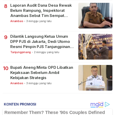
Laporan Audit Dana Desa Rewak
8
Belum Rampung, Inspektorat
Anambas Sebut Tim Sempat
Terbagi Tangani Kasus Lain
Anambas
-
3 minggu yang lalu
Dilantik Langsung Ketua Umum
9
DPP PJS di Jakarta, Dedi Utomo
Resmi Pimpin PJS Tanjungpinang-
Bintan
Tanjungpinang
-
2 minggu yang lalu
Bupati Aneng Minta OPD Libatkan
10
Kejaksaan Sebelum Ambil
Kebijakan Strategis
Anambas
-
3 minggu yang lalu