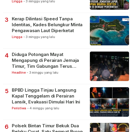
Lingga
-
3 minggu yang lalu
Kerap Dilintasi Speed Tanpa
3
Identitas, Kades Belungkur Minta
Pengawasan Laut Diperketat
Lingga
-
3 minggu yang lalu
Diduga Potongan Mayat
4
Mengapung di Perairan Jemaja
Timur, Tim Gabungan Terus
Lakukan Pencarian
Headline
-
3 minggu yang lalu
BPBD Lingga Tinjau Langsung
5
Kapal Tenggelam di Perairan
Lansik, Evakuasi Dimulai Hari Ini
Peristiwa
-
4 minggu yang lalu
Polsek Bintan Timur Bekuk Dua
6
Pelaku Curat, Satu Sempat Buron