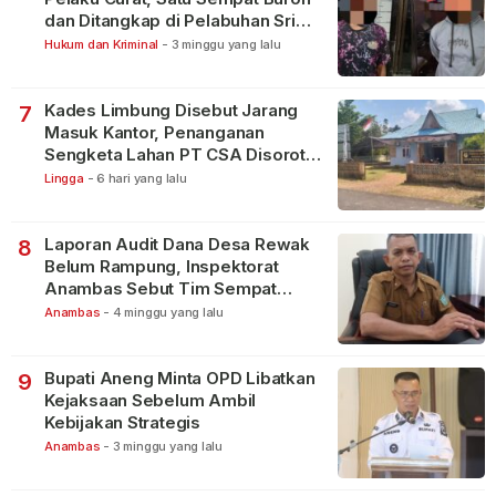
dan Ditangkap di Pelabuhan Sri
Bintan Pura
Hukum dan Kriminal
-
3 minggu yang lalu
Kades Limbung Disebut Jarang
7
Masuk Kantor, Penanganan
Sengketa Lahan PT CSA Disorot
Warga
Lingga
-
6 hari yang lalu
Laporan Audit Dana Desa Rewak
8
Belum Rampung, Inspektorat
Anambas Sebut Tim Sempat
Terbagi Tangani Kasus Lain
Anambas
-
4 minggu yang lalu
Bupati Aneng Minta OPD Libatkan
9
Kejaksaan Sebelum Ambil
Kebijakan Strategis
Anambas
-
3 minggu yang lalu