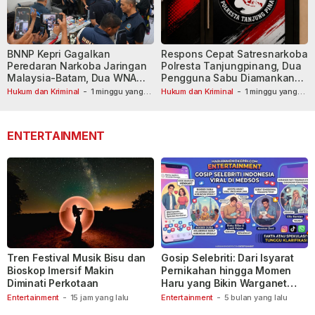
BNNP Kepri Gagalkan
Respons Cepat Satresnarkoba
Peredaran Narkoba Jaringan
Polresta Tanjungpinang, Dua
Malaysia-Batam, Dua WNA
Pengguna Sabu Diamankan
Masih Diburu
Usai Dilaporkan ke Call Center
Hukum dan Kriminal
-
1 minggu yang
Hukum dan Kriminal
-
1 minggu yang
lalu
lalu
110
ENTERTAINMENT
Tren Festival Musik Bisu dan
Gosip Selebriti: Dari Isyarat
Bioskop Imersif Makin
Pernikahan hingga Momen
Diminati Perkotaan
Haru yang Bikin Warganet
Berspekulasi
Entertainment
-
15 jam yang lalu
Entertainment
-
5 bulan yang lalu