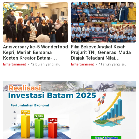
Anniversary ke-5 Wonderfood
Film Believe Angkat Kisah
Kepri, Meriah Bersama
Prajurit TNI, Generasi Muda
Konten Kreator Batam-
Diajak Teladani Nilai
Tanjungpinang
Keberanian
Entertainment
-
12 bulan yang lalu
Entertainment
-
1 tahun yang lalu