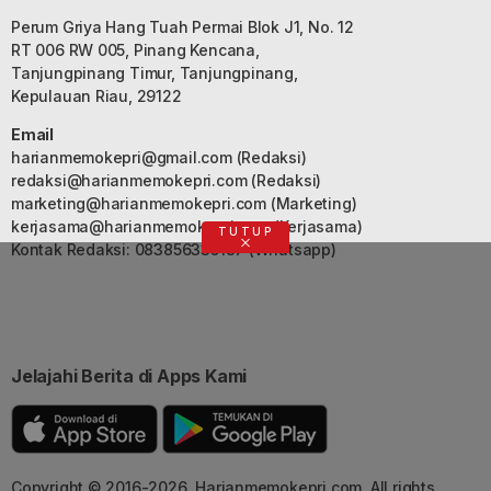
Perum Griya Hang Tuah Permai Blok J1, No. 12
RT 006 RW 005, Pinang Kencana,
Tanjungpinang Timur, Tanjungpinang,
Kepulauan Riau, 29122
Email
harianmemokepri@gmail.com
(Redaksi)
redaksi@harianmemokepri.com
(Redaksi)
marketing@harianmemokepri.com
(Marketing)
kerjasama@harianmemokepri.com
(Kerjasama)
TUTUP
Kontak Redaksi: 083856335187 (Whatsapp)
Jelajahi Berita di Apps Kami
Copyright © 2016-2026. Harianmemokepri.com. All rights