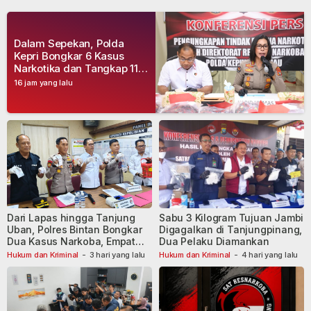
Dalam Sepekan, Polda
Kepri Bongkar 6 Kasus
Narkotika dan Tangkap 11
Tersangka
16 jam yang lalu
Dari Lapas hingga Tanjung
Sabu 3 Kilogram Tujuan Jambi
Uban, Polres Bintan Bongkar
Digagalkan di Tanjungpinang,
Dua Kasus Narkoba, Empat
Dua Pelaku Diamankan
Tersangka Dibekuk
Hukum dan Kriminal
-
3 hari yang lalu
Hukum dan Kriminal
-
4 hari yang lalu