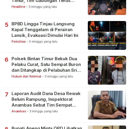
Timur, Tim Gabungan Terus
Lakukan Pencarian
Headline
-
3 minggu yang lalu
BPBD Lingga Tinjau Langsung
5
Kapal Tenggelam di Perairan
Lansik, Evakuasi Dimulai Hari Ini
Peristiwa
-
3 minggu yang lalu
Polsek Bintan Timur Bekuk Dua
6
Pelaku Curat, Satu Sempat Buron
dan Ditangkap di Pelabuhan Sri
Bintan Pura
Hukum dan Kriminal
-
3 minggu yang lalu
Laporan Audit Dana Desa Rewak
7
Belum Rampung, Inspektorat
Anambas Sebut Tim Sempat
Terbagi Tangani Kasus Lain
Anambas
-
3 minggu yang lalu
Bupati Aneng Minta OPD Libatkan