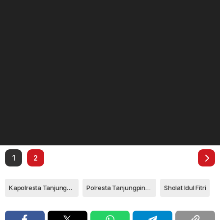
1
2
Kapolresta Tanjungpinang Kombes Pol Heribertus Ompusunggu
Polresta Tanjungpinang
Sholat Idul Fitri