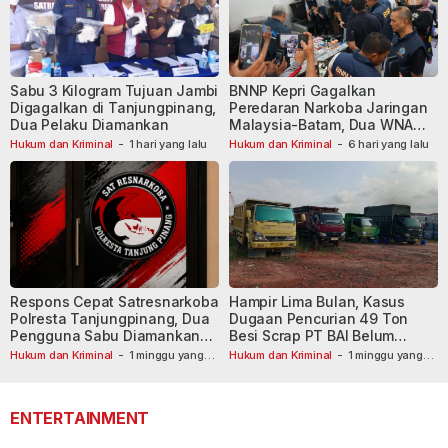
Sabu 3 Kilogram Tujuan Jambi
BNNP Kepri Gagalkan
Digagalkan di Tanjungpinang,
Peredaran Narkoba Jaringan
Dua Pelaku Diamankan
Malaysia-Batam, Dua WNA
Masih Diburu
Hukum dan Kriminal
-
1 hari yang lalu
Hukum dan Kriminal
-
6 hari yang lalu
Respons Cepat Satresnarkoba
Hampir Lima Bulan, Kasus
Polresta Tanjungpinang, Dua
Dugaan Pencurian 49 Ton
Pengguna Sabu Diamankan
Besi Scrap PT BAI Belum
Usai Dilaporkan ke Call Center
Tetapkan Tersangka
Hukum dan Kriminal
-
1 minggu yang
Hukum dan Kriminal
-
1 minggu yang
lalu
110
lalu
ENTERTAINMENT