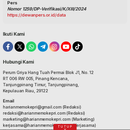
Pers
Nomor 1259/DP-Verifikasi/K/XIII/2024
https://dewanpers.or.id/data
Ikuti Kami
Hubungi Kami
Perum Griya Hang Tuah Permai Blok J1, No. 12
RT 006 RW 005, Pinang Kencana,
Tanjungpinang Timur, Tanjungpinang,
Kepulauan Riau, 29122
Email
harianmemokepri@gmail.com
(Redaksi)
redaksi@harianmemokepri.com
(Redaksi)
marketing@harianmemokepri.com
(Marketing)
kerjasama@harianmemokepri.com
(Kerjasama)
TUTUP