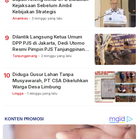
8
Kejaksaan Sebelum Ambil
Kebijakan Strategis
Anambas
-
3 minggu yang lalu
Dilantik Langsung Ketua Umum
9
DPP PJS di Jakarta, Dedi Utomo
Resmi Pimpin PJS Tanjungpinang-
Bintan
Tanjungpinang
-
2 minggu yang lalu
Diduga Gusur Lahan Tanpa
10
Musyawarah, PT CSA Dikeluhkan
Warga Desa Limbung
Lingga
-
1 minggu yang lalu