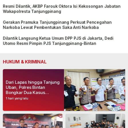
Resmi Dilantik, AKBP Farouk Oktora Isi Kekosongan Jabatan
Wakapolresta Tanjungpinang
Gerakan Pramuka Tanjungpinang Perkuat Pencegahan
Narkoba Lewat Pembentukan Saka Anti Narkoba
Dilantik Langsung Ketua Umum DPP PJS di Jakarta, Dedi
Utomo Resmi Pimpin PJS Tanjungpinang-Bintan
HUKUM & KRIMINAL
Dari Lapas hingga Tanjung
Uban, Polres Bintan
Bongkar Dua Kasus
Narkoba, Empat Tersangka
1 hari yang lalu
Dibekuk