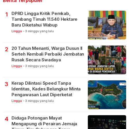
Berita Terpopuler
DPRD Lingga Kritik Pemkab,
1
Tambang Timah 11.540 Hektare
Baru Diketahui Wabup
Lingga
-
3 minggu yang lalu
20 Tahun Menanti, Warga Dusun II
2
Serteh Kembali Perbaiki Jembatan
Rusak Secara Swadaya
Lingga
-
3 minggu yang lalu
Kerap Dilintasi Speed Tanpa
3
Identitas, Kades Belungkur Minta
Pengawasan Laut Diperketat
Lingga
-
3 minggu yang lalu
Diduga Potongan Mayat
4
Mengapung di Perairan Jemaja