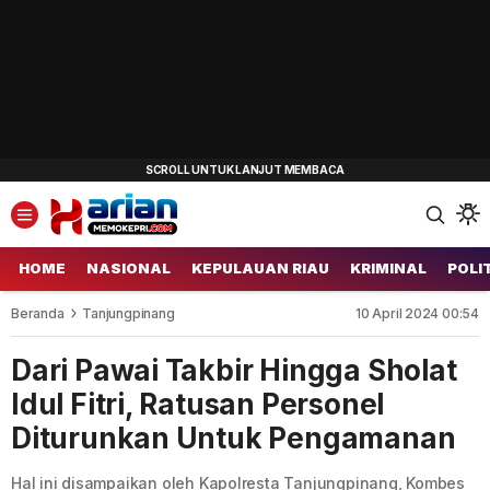
HOME
NASIONAL
KEPULAUAN RIAU
KRIMINAL
POLI
Beranda
Tanjungpinang
10 April 2024 00:54
Dari Pawai Takbir Hingga Sholat
Idul Fitri, Ratusan Personel
Diturunkan Untuk Pengamanan
Hal ini disampaikan oleh Kapolresta Tanjungpinang, Kombes