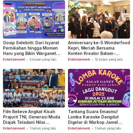
Gosip Selebriti: Dari Isyarat
Anniversary ke-5 Wonderfood
Pernikahan hingga Momen
Kepri, Meriah Bersama
Haru yang Bikin Warganet
Konten Kreator Batam-
Berspekulasi
Tanjungpinang
Entertainment
-
5 bulan yang lalu
Entertainment
-
12 bulan yang lalu
Film Believe Angkat Kisah
Tantang Suara Emasmu!
Prajurit TNI, Generasi Muda
Lomba Karaoke Dangdut
Diajak Teladani Nilai
Digelar di Warkop Jamel
Keberanian
Ganet
Entertainment
-
1 tahun yang lalu
Entertainment
-
1 tahun yang lalu