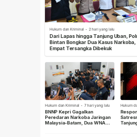
Hukum dan Kriminal
-
2 hari yang lalu
Dari Lapas hingga Tanjung Uban, Pol
Bintan Bongkar Dua Kasus Narkoba,
Empat Tersangka Dibekuk
Hukum dan Kriminal
-
7 hari yang lalu
Hukum da
lalu
BNNP Kepri Gagalkan
Respon
Peredaran Narkoba Jaringan
Satres
Malaysia-Batam, Dua WNA
Tanjun
Masih Diburu
Sabu D
Dilapor