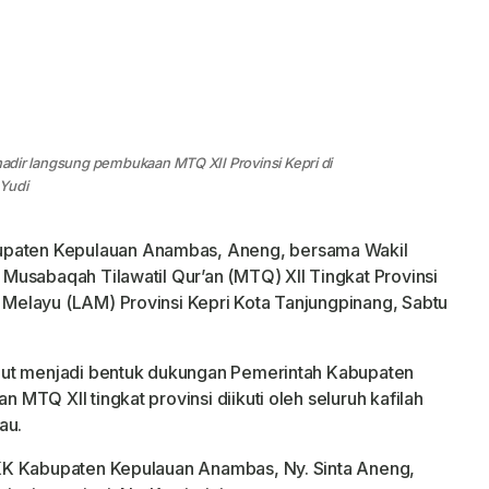
 hadir langsung pembukaan MTQ XII Provinsi Kepri di
 Yudi
upaten Kepulauan Anambas, Aneng, bersama Wakil
usabaqah Tilawatil Qur’an (MTQ) XII Tingkat Provinsi
elayu (LAM) Provinsi Kepri Kota Tanjungpinang, Sabtu
but menjadi bentuk dukungan Pemerintah Kabupaten
TQ XII tingkat provinsi diikuti oleh seluruh kafilah
au.
KK Kabupaten Kepulauan Anambas, Ny. Sinta Aneng,