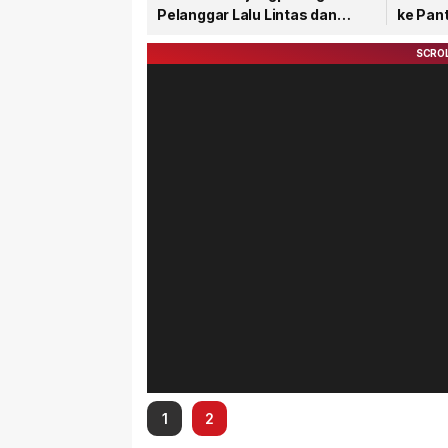
Pelanggar Lalu Lintas dan
ke Pant
Nopol Bodong
Rohma
1
2