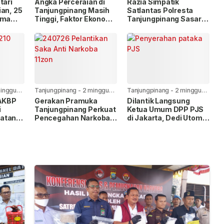
tari
Angka Perceraian di
Razia Simpatik
ian, 25
Tanjungpinang Masih
Satlantas Polresta
ima
Tinggi, Faktor Ekonomi
Tanjungpinang Sasar
HUT Ke-
Paling Dominan
Pelanggar Lalu Lintas
dan Nopol Bodong
inggu
Tanjungpinang
-
2 minggu
Tanjungpinang
-
2 minggu
yang lalu
yang lalu
 AKBP
Gerakan Pramuka
Dilantik Langsung
i
Tanjungpinang Perkuat
Ketua Umum DPP PJS
atan
Pencegahan Narkoba
di Jakarta, Dedi Utomo
Lewat Pembentukan
Resmi Pimpin PJS
Saka Anti Narkoba
Tanjungpinang-Bintan