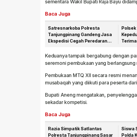
sementara Wakil Bupati Raja Bayu didampin
Baca Juga
Satresnarkoba Polresta
Polsek 
Tanjungpinang Gandeng Jasa
Kepedu
Ekspedisi Cegah Peredaran
Terima
Narkoba Lewat Paket Kiriman
81 RI
Keduanya tampak bergabung dengan para
seremoni pembukaan yang berlangsung 
Pembukaan MTQ XII secara resmi menand
musabaqah yang diikuti para peserta dari
Bupati Aneng mengatakan, penyelenggar
sekadar kompetisi.
Baca Juga
Razia Simpatik Satlantas
Siswa 
Polresta Tanjungpinang Sasar
Polda 