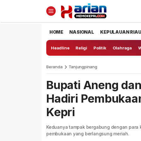
HOME
NASIONAL
KEPULAUAN RIA
Headline
Religi
Politik
Olahraga
W
Beranda
Tanjungpinang
Bupati Aneng dan
Hadiri Pembukaan
Kepri
Keduanya tampak bergabung dengan para k
pembukaan yang berlangsung meriah.