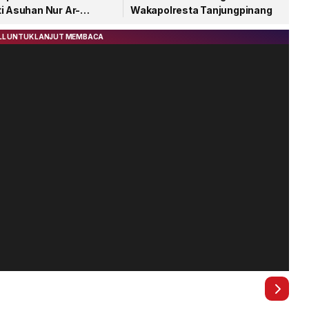
i Asuhan Nur Ar-
Wakapolresta Tanjungpinang
n