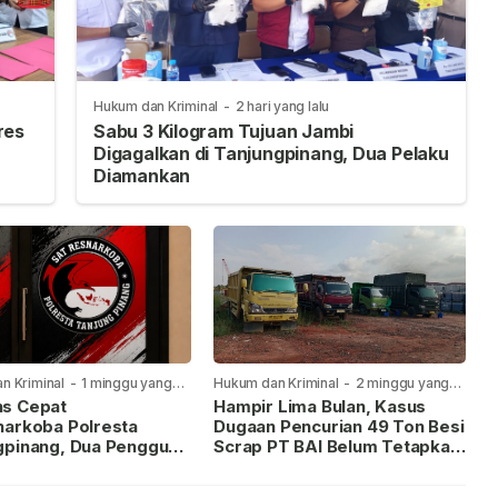
Hukum dan Kriminal
-
2 hari yang lalu
res
Sabu 3 Kilogram Tujuan Jambi
Digagalkan di Tanjungpinang, Dua Pelaku
Diamankan
n Kriminal
-
1 minggu yang
Hukum dan Kriminal
-
2 minggu yang
lalu
s Cepat
Hampir Lima Bulan, Kasus
narkoba Polresta
Dugaan Pencurian 49 Ton Besi
gpinang, Dua Pengguna
Scrap PT BAI Belum Tetapkan
iamankan Usai
Tersangka
kan ke Call Center 110