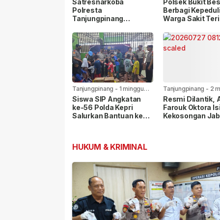
Satresnarkoba
Polsek Bukit Bes
Polresta
Berbagi Kepedul
Tanjungpinang
Warga Sakit Ter
Gandeng Jasa
Bansos Jelang 
Ekspedisi Cegah
81 RI
Peredaran Narkoba
Lewat Paket Kiriman
Tanjungpinang
-
1 minggu
Tanjungpinang
-
2 m
yang lalu
yang lalu
Siswa SIP Angkatan
Resmi Dilantik,
ke-56 Polda Kepri
Farouk Oktora Is
Salurkan Bantuan ke
Kekosongan Jab
Panti Asuhan Nur Ar-
Wakapolresta
Rohman
Tanjungpinang
HUKUM & KRIMINAL