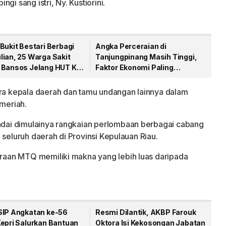
gi sang istri, Ny. Kustiorini.
Bukit Bestari Berbagi
Angka Perceraian di
lian, 25 Warga Sakit
Tanjungpinang Masih Tinggi,
 Bansos Jelang HUT Ke-
Faktor Ekonomi Paling
Dominan
 kepala daerah dan tamu undangan lainnya dalam
meriah.
ai dimulainya rangkaian perlombaan berbagai cabang
 seluruh daerah di Provinsi Kepulauan Riau.
aan MTQ memiliki makna yang lebih luas daripada
SIP Angkatan ke-56
Resmi Dilantik, AKBP Farouk
Kepri Salurkan Bantuan
Oktora Isi Kekosongan Jabatan