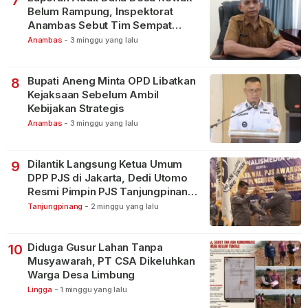
Belum Rampung, Inspektorat
Anambas Sebut Tim Sempat
Terbagi Tangani Kasus Lain
Anambas
-
3 minggu yang lalu
Bupati Aneng Minta OPD Libatkan
8
Kejaksaan Sebelum Ambil
Kebijakan Strategis
Anambas
-
3 minggu yang lalu
Dilantik Langsung Ketua Umum
9
DPP PJS di Jakarta, Dedi Utomo
Resmi Pimpin PJS Tanjungpinang-
Bintan
Tanjungpinang
-
2 minggu yang lalu
Diduga Gusur Lahan Tanpa
10
Musyawarah, PT CSA Dikeluhkan
Warga Desa Limbung
Lingga
-
1 minggu yang lalu