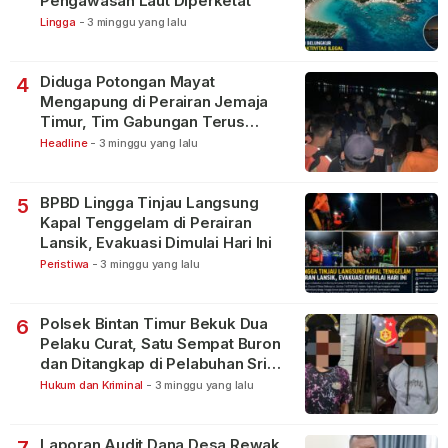
Pengawasan Laut Diperketat
Lingga
-
3 minggu yang lalu
Diduga Potongan Mayat
4
Mengapung di Perairan Jemaja
Timur, Tim Gabungan Terus
Lakukan Pencarian
Headline
-
3 minggu yang lalu
BPBD Lingga Tinjau Langsung
5
Kapal Tenggelam di Perairan
Lansik, Evakuasi Dimulai Hari Ini
Peristiwa
-
3 minggu yang lalu
Polsek Bintan Timur Bekuk Dua
6
Pelaku Curat, Satu Sempat Buron
dan Ditangkap di Pelabuhan Sri
Bintan Pura
Hukum dan Kriminal
-
3 minggu yang lalu
Laporan Audit Dana Desa Rewak
7