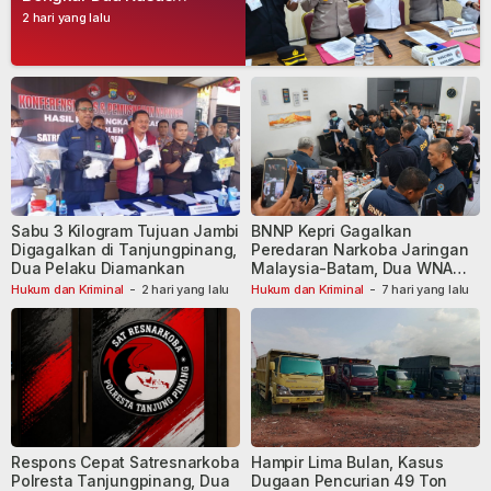
Narkoba, Empat Tersangka
2 hari yang lalu
Dibekuk
Sabu 3 Kilogram Tujuan Jambi
BNNP Kepri Gagalkan
Digagalkan di Tanjungpinang,
Peredaran Narkoba Jaringan
Dua Pelaku Diamankan
Malaysia-Batam, Dua WNA
Masih Diburu
Hukum dan Kriminal
-
2 hari yang lalu
Hukum dan Kriminal
-
7 hari yang lalu
Respons Cepat Satresnarkoba
Hampir Lima Bulan, Kasus
Polresta Tanjungpinang, Dua
Dugaan Pencurian 49 Ton