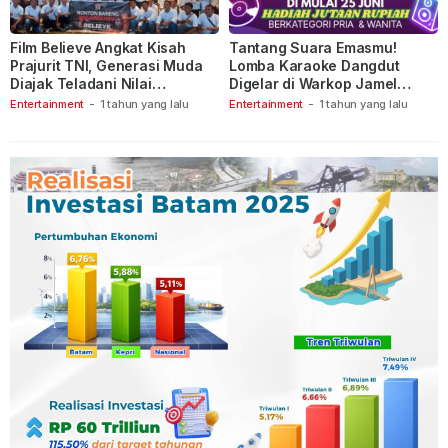
Film Believe Angkat Kisah
Tantang Suara Emasmu!
Prajurit TNI, Generasi Muda
Lomba Karaoke Dangdut
Diajak Teladani Nilai
Digelar di Warkop Jamel
Keberanian
Ganet
Entertainment
-
1 tahun yang lalu
Entertainment
-
1 tahun yang lalu