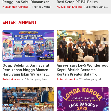
Pengguna Sabu Diamankan
Besi Scrap PT BAI Belum
Usai Dilaporkan ke Call Center
Tetapkan Tersangka
Hukum dan Kriminal
-
1 minggu yang
Hukum dan Kriminal
-
2 minggu yang
lalu
110
lalu
ENTERTAINMENT
Gosip Selebriti: Dari Isyarat
Anniversary ke-5 Wonderfood
Pernikahan hingga Momen
Kepri, Meriah Bersama
Haru yang Bikin Warganet
Konten Kreator Batam-
Berspekulasi
Tanjungpinang
Entertainment
-
5 bulan yang lalu
Entertainment
-
12 bulan yang lalu