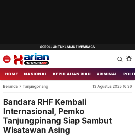
HOME
NASIONAL
KEPULAUAN RIAU
KRIMINAL
POLI
Beranda
Tanjungpinang
13 Agustus 2025 16:36
Bandara RHF Kembali
Internasional, Pemko
Tanjungpinang Siap Sambut
Wisatawan Asing