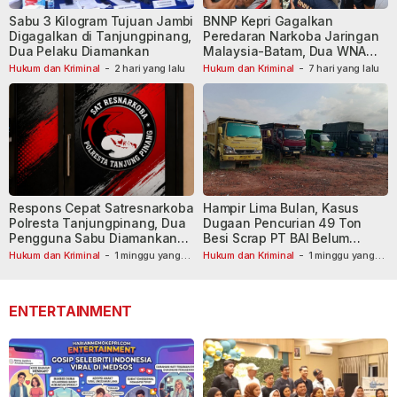
Sabu 3 Kilogram Tujuan Jambi
BNNP Kepri Gagalkan
Digagalkan di Tanjungpinang,
Peredaran Narkoba Jaringan
Dua Pelaku Diamankan
Malaysia-Batam, Dua WNA
Masih Diburu
Hukum dan Kriminal
-
2 hari yang lalu
Hukum dan Kriminal
-
7 hari yang lalu
Respons Cepat Satresnarkoba
Hampir Lima Bulan, Kasus
Polresta Tanjungpinang, Dua
Dugaan Pencurian 49 Ton
Pengguna Sabu Diamankan
Besi Scrap PT BAI Belum
Usai Dilaporkan ke Call Center
Tetapkan Tersangka
Hukum dan Kriminal
-
1 minggu yang
Hukum dan Kriminal
-
1 minggu yang
lalu
110
lalu
ENTERTAINMENT