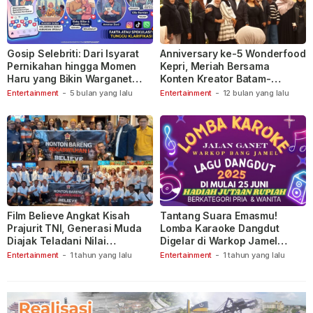
Gosip Selebriti: Dari Isyarat
Anniversary ke-5 Wonderfood
Pernikahan hingga Momen
Kepri, Meriah Bersama
Haru yang Bikin Warganet
Konten Kreator Batam-
Berspekulasi
Tanjungpinang
Entertainment
-
5 bulan yang lalu
Entertainment
-
12 bulan yang lalu
Film Believe Angkat Kisah
Tantang Suara Emasmu!
Prajurit TNI, Generasi Muda
Lomba Karaoke Dangdut
Diajak Teladani Nilai
Digelar di Warkop Jamel
Keberanian
Ganet
Entertainment
-
1 tahun yang lalu
Entertainment
-
1 tahun yang lalu