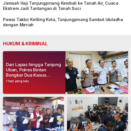
Jamaah Haji Tanjungpinang Kembali ke Tanah Air, Cuaca
Ekstrem Jadi Tantangan di Tanah Suci
Pawai Takbir Keliling Kota, Tanjungpinang Sambut Iduladha
dengan Meriah
HUKUM & KRIMINAL
Dari Lapas hingga Tanjung
Uban, Polres Bintan
Bongkar Dua Kasus
Narkoba, Empat Tersangka
1 hari yang lalu
Dibekuk