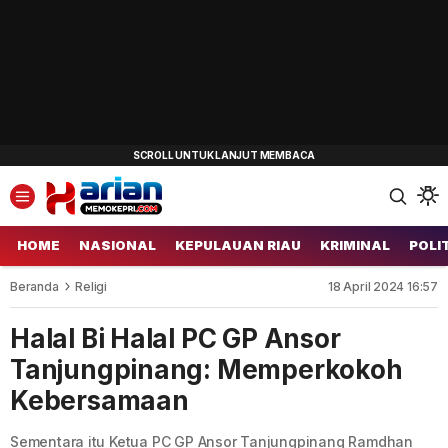
HOME
NASIONAL
KEPULAUAN RIAU
KRIMINAL
POLI
Beranda
Religi
18 April 2024 16:57
Halal Bi Halal PC GP Ansor
Tanjungpinang: Memperkokoh
Kebersamaan
Sementara itu Ketua PC GP Ansor Tanjungpinang Ramdhan