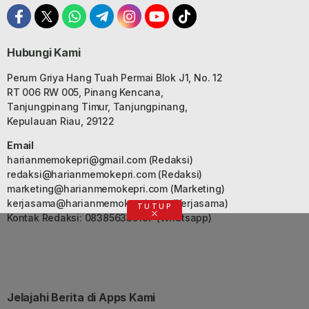
Hubungi Kami
Perum Griya Hang Tuah Permai Blok J1, No. 12
RT 006 RW 005, Pinang Kencana,
Tanjungpinang Timur, Tanjungpinang,
Kepulauan Riau, 29122
Email
harianmemokepri@gmail.com
(Redaksi)
redaksi@harianmemokepri.com
(Redaksi)
marketing@harianmemokepri.com
(Marketing)
kerjasama@harianmemokepri.com
(Kerjasama)
TUTUP
Kontak Redaksi: 083856335187 (Whatsapp)
Jelajahi Berita di Apps Kami