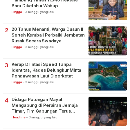
Baru Diketahui Wabup
Lingga
-
3 minggu yang lalu
20 Tahun Menanti, Warga Dusun II
2
Serteh Kembali Perbaiki Jembatan
Rusak Secara Swadaya
Lingga
-
3 minggu yang lalu
Kerap Dilintasi Speed Tanpa
3
Identitas, Kades Belungkur Minta
Pengawasan Laut Diperketat
Lingga
-
3 minggu yang lalu
Diduga Potongan Mayat
4
Mengapung di Perairan Jemaja
Timur, Tim Gabungan Terus
Lakukan Pencarian
Headline
-
3 minggu yang lalu