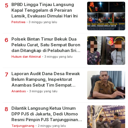
BPBD Lingga Tinjau Langsung
5
Kapal Tenggelam di Perairan
Lansik, Evakuasi Dimulai Hari Ini
Peristiwa
-
3 minggu yang lalu
Polsek Bintan Timur Bekuk Dua
6
Pelaku Curat, Satu Sempat Buron
dan Ditangkap di Pelabuhan Sri
Bintan Pura
Hukum dan Kriminal
-
3 minggu yang lalu
Laporan Audit Dana Desa Rewak
7
Belum Rampung, Inspektorat
Anambas Sebut Tim Sempat
Terbagi Tangani Kasus Lain
Anambas
-
3 minggu yang lalu
Dilantik Langsung Ketua Umum
8
DPP PJS di Jakarta, Dedi Utomo
Resmi Pimpin PJS Tanjungpinang-
Bintan
Tanjungpinang
-
2 minggu yang lalu