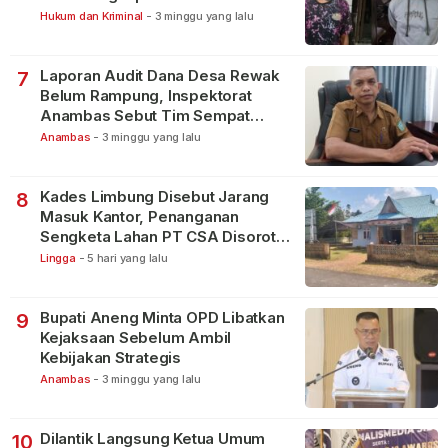
Bintan Pura
Hukum dan Kriminal
-
3 minggu yang lalu
Laporan Audit Dana Desa Rewak
7
Belum Rampung, Inspektorat
Anambas Sebut Tim Sempat
Terbagi Tangani Kasus Lain
Anambas
-
3 minggu yang lalu
Kades Limbung Disebut Jarang
8
Masuk Kantor, Penanganan
Sengketa Lahan PT CSA Disorot
Warga
Lingga
-
5 hari yang lalu
Bupati Aneng Minta OPD Libatkan
9
Kejaksaan Sebelum Ambil
Kebijakan Strategis
Anambas
-
3 minggu yang lalu
Dilantik Langsung Ketua Umum
10