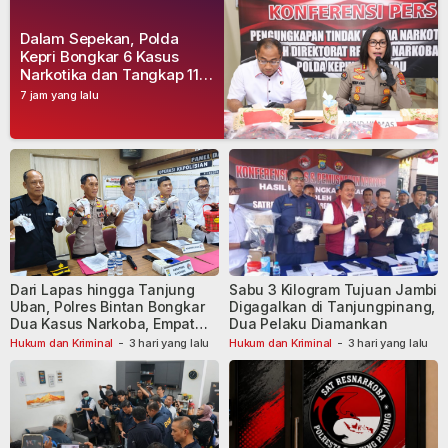
Dalam Sepekan, Polda
Kepri Bongkar 6 Kasus
Narkotika dan Tangkap 11
Tersangka
7 jam yang lalu
Dari Lapas hingga Tanjung
Sabu 3 Kilogram Tujuan Jambi
Uban, Polres Bintan Bongkar
Digagalkan di Tanjungpinang,
Dua Kasus Narkoba, Empat
Dua Pelaku Diamankan
Tersangka Dibekuk
Hukum dan Kriminal
-
3 hari yang lalu
Hukum dan Kriminal
-
3 hari yang lalu