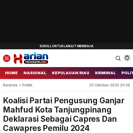
HOME
NASIONAL
KEPULAUAN RIAU
KRIMINAL
POLI
Beranda
Politik
25 Oktober 2023 20:36
Koalisi Partai Pengusung Ganjar
Mahfud Kota Tanjungpinang
Deklarasi Sebagai Capres Dan
Cawapres Pemilu 2024