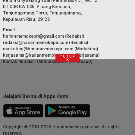
Perum Griya Hang Tuah Permai Blok J1, No. 12
RT 006 RW 005, Pinang Kencana,
Tanjungpinang Timur, Tanjungpinang,
Kepulauan Riau, 29122
Email
harianmemokepri@gmail.com
(Redaksi)
redaksi@harianmemokepri.com
(Redaksi)
marketing@harianmemokepri.com
(Marketing)
kerjasama@harianmemokepri.com
(Kerjasama)
TUTUP
Kontak Redaksi: 083856335187 (Whatsapp)
Jelajahi Berita di Apps Kami
Copyright © 2016-2026. Harianmemokepri.com. All rights
reserved.