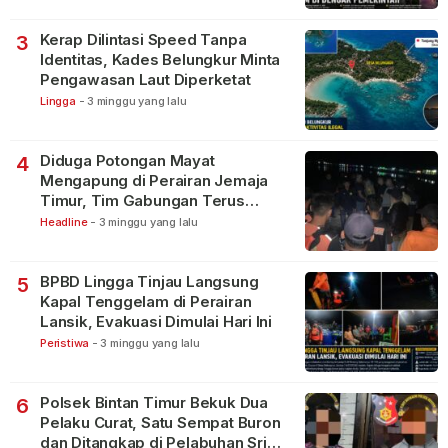
Kerap Dilintasi Speed Tanpa
3
Identitas, Kades Belungkur Minta
Pengawasan Laut Diperketat
Lingga
-
3 minggu yang lalu
Diduga Potongan Mayat
4
Mengapung di Perairan Jemaja
Timur, Tim Gabungan Terus
Lakukan Pencarian
Headline
-
3 minggu yang lalu
BPBD Lingga Tinjau Langsung
5
Kapal Tenggelam di Perairan
Lansik, Evakuasi Dimulai Hari Ini
Peristiwa
-
3 minggu yang lalu
Polsek Bintan Timur Bekuk Dua
6
Pelaku Curat, Satu Sempat Buron
dan Ditangkap di Pelabuhan Sri