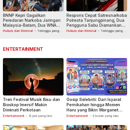
BNNP Kepri Gagalkan
Respons Cepat Satresnarkoba
Peredaran Narkoba Jaringan
Polresta Tanjungpinang, Dua
Malaysia-Batam, Dua WNA
Pengguna Sabu Diamankan
Masih Diburu
Usai Dilaporkan ke Call Center
Hukum dan Kriminal
-
1 minggu yang
Hukum dan Kriminal
-
1 minggu yang
lalu
lalu
110
ENTERTAINMENT
Tren Festival Musik Bisu dan
Gosip Selebriti: Dari Isyarat
Bioskop Imersif Makin
Pernikahan hingga Momen
Diminati Perkotaan
Haru yang Bikin Warganet
Berspekulasi
Entertainment
-
6 jam yang lalu
Entertainment
-
5 bulan yang lalu