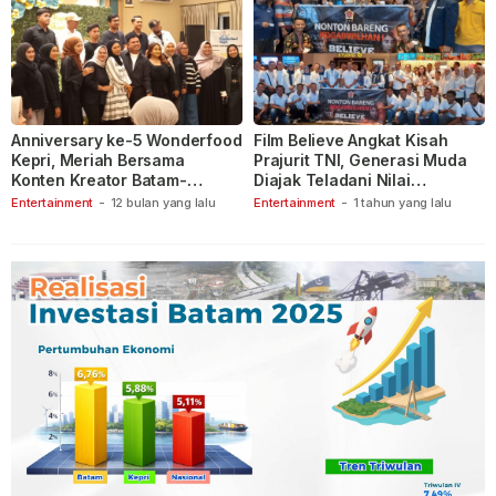
Anniversary ke-5 Wonderfood
Film Believe Angkat Kisah
Kepri, Meriah Bersama
Prajurit TNI, Generasi Muda
Konten Kreator Batam-
Diajak Teladani Nilai
Tanjungpinang
Keberanian
Entertainment
-
12 bulan yang lalu
Entertainment
-
1 tahun yang lalu