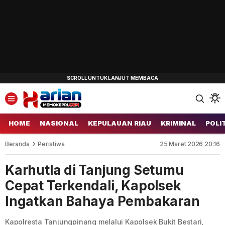
HOME
NASIONAL
KEPULAUAN RIAU
KRIMINAL
POLI
Beranda
Peristiwa
25 Maret 2026 20:16
Karhutla di Tanjung Setumu
Cepat Terkendali, Kapolsek
Ingatkan Bahaya Pembakaran
Kapolresta Tanjungpinang melalui Kapolsek Bukit Bestari,