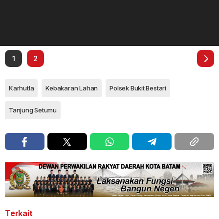
1
2
Karhutla
Kebakaran Lahan
Polsek Bukit Bestari
Tanjung Setumu
Terkait