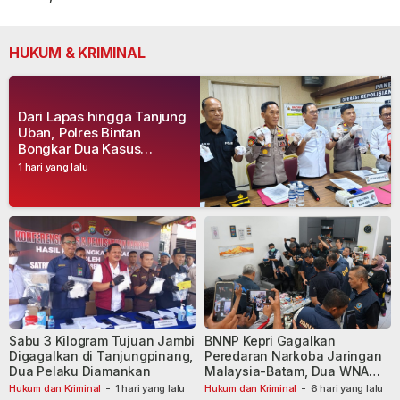
HUKUM & KRIMINAL
Dari Lapas hingga Tanjung
Uban, Polres Bintan
Bongkar Dua Kasus
Narkoba, Empat Tersangka
1 hari yang lalu
Dibekuk
Sabu 3 Kilogram Tujuan Jambi
BNNP Kepri Gagalkan
Digagalkan di Tanjungpinang,
Peredaran Narkoba Jaringan
Dua Pelaku Diamankan
Malaysia-Batam, Dua WNA
Masih Diburu
Hukum dan Kriminal
-
1 hari yang lalu
Hukum dan Kriminal
-
6 hari yang lalu