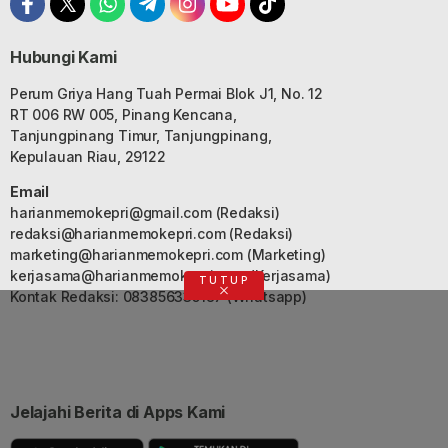
Hubungi Kami
Perum Griya Hang Tuah Permai Blok J1, No. 12
RT 006 RW 005, Pinang Kencana,
Tanjungpinang Timur, Tanjungpinang,
Kepulauan Riau, 29122
Email
harianmemokepri@gmail.com
(Redaksi)
redaksi@harianmemokepri.com
(Redaksi)
marketing@harianmemokepri.com
(Marketing)
kerjasama@harianmemokepri.com
(Kerjasama)
TUTUP
Kontak Redaksi: 083856335187 (Whatsapp)
Jelajahi Berita di Apps Kami