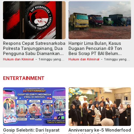
Respons Cepat Satresnarkoba
Hampir Lima Bulan, Kasus
Polresta Tanjungpinang, Dua
Dugaan Pencurian 49 Ton
Pengguna Sabu Diamankan
Besi Scrap PT BAI Belum
Usai Dilaporkan ke Call Center
Tetapkan Tersangka
Hukum dan Kriminal
-
1 minggu yang
Hukum dan Kriminal
-
1 minggu yang
lalu
110
lalu
ENTERTAINMENT
Gosip Selebriti: Dari Isyarat
Anniversary ke-5 Wonderfood