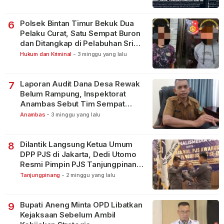
Polsek Bintan Timur Bekuk Dua
6
Pelaku Curat, Satu Sempat Buron
dan Ditangkap di Pelabuhan Sri
Bintan Pura
Hukum dan Kriminal
-
3 minggu yang lalu
Laporan Audit Dana Desa Rewak
7
Belum Rampung, Inspektorat
Anambas Sebut Tim Sempat
Terbagi Tangani Kasus Lain
Anambas
-
3 minggu yang lalu
Dilantik Langsung Ketua Umum
8
DPP PJS di Jakarta, Dedi Utomo
Resmi Pimpin PJS Tanjungpinang-
Bintan
Tanjungpinang
-
2 minggu yang lalu
Bupati Aneng Minta OPD Libatkan
9
Kejaksaan Sebelum Ambil