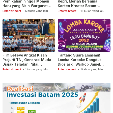
Pernikahan hingga Momen
Kepri, Meriah Bersama
Haru yang Bikin Warganet
Konten Kreator Batam-
Berspekulasi
Tanjungpinang
Entertainment
-
5 bulan yang lalu
Entertainment
-
12 bulan yang lalu
Film Believe Angkat Kisah
Tantang Suara Emasmu!
Prajurit TNI, Generasi Muda
Lomba Karaoke Dangdut
Diajak Teladani Nilai
Digelar di Warkop Jamel
Keberanian
Ganet
Entertainment
-
1 tahun yang lalu
Entertainment
-
1 tahun yang lalu