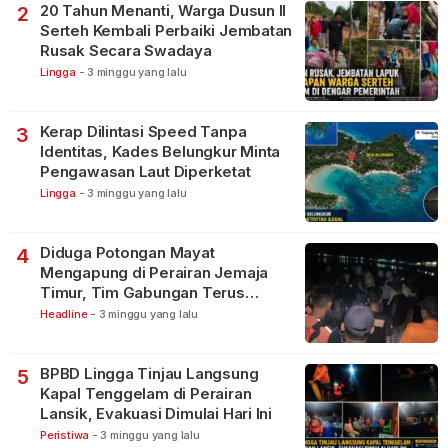
20 Tahun Menanti, Warga Dusun II
2
Serteh Kembali Perbaiki Jembatan
Rusak Secara Swadaya
Lingga
-
3 minggu yang lalu
Kerap Dilintasi Speed Tanpa
3
Identitas, Kades Belungkur Minta
Pengawasan Laut Diperketat
Lingga
-
3 minggu yang lalu
Diduga Potongan Mayat
4
Mengapung di Perairan Jemaja
Timur, Tim Gabungan Terus
Lakukan Pencarian
Headline
-
3 minggu yang lalu
BPBD Lingga Tinjau Langsung
5
Kapal Tenggelam di Perairan
Lansik, Evakuasi Dimulai Hari Ini
Peristiwa
-
3 minggu yang lalu