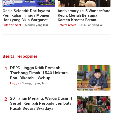
Gosip Selebriti: Dari Isyarat
Anniversary ke-5 Wonderfood
Pernikahan hingga Momen
Kepri, Meriah Bersama
Haru yang Bikin Warganet
Konten Kreator Batam-
Berspekulasi
Tanjungpinang
Entertainment
-
5 bulan yang lalu
Entertainment
-
12 bulan yang lalu
Berita Terpopuler
DPRD Lingga Kritik Pemkab,
1
Tambang Timah 11.540 Hektare
Baru Diketahui Wabup
Lingga
-
3 minggu yang lalu
20 Tahun Menanti, Warga Dusun II
2
Serteh Kembali Perbaiki Jembatan
Rusak Secara Swadaya