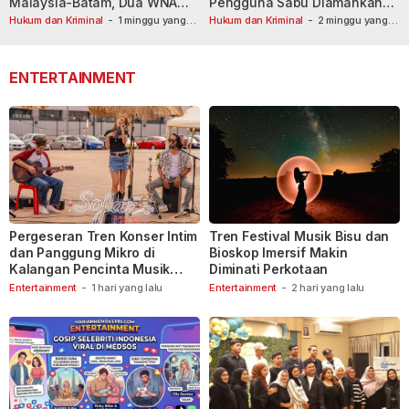
Malaysia-Batam, Dua WNA
Pengguna Sabu Diamankan
Masih Diburu
Usai Dilaporkan ke Call Center
Hukum dan Kriminal
-
1 minggu yang
Hukum dan Kriminal
-
2 minggu yang
lalu
lalu
110
ENTERTAINMENT
Pergeseran Tren Konser Intim
Tren Festival Musik Bisu dan
dan Panggung Mikro di
Bioskop Imersif Makin
Kalangan Pencinta Musik
Diminati Perkotaan
Indonesia
Entertainment
-
1 hari yang lalu
Entertainment
-
2 hari yang lalu