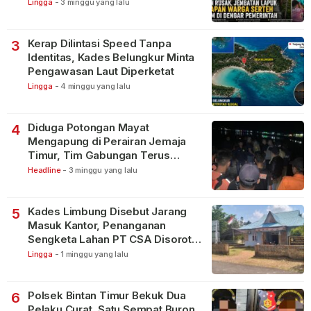
Lingga
-
3 minggu yang lalu
Kerap Dilintasi Speed Tanpa
3
Identitas, Kades Belungkur Minta
Pengawasan Laut Diperketat
Lingga
-
4 minggu yang lalu
Diduga Potongan Mayat
4
Mengapung di Perairan Jemaja
Timur, Tim Gabungan Terus
Lakukan Pencarian
Headline
-
3 minggu yang lalu
Kades Limbung Disebut Jarang
5
Masuk Kantor, Penanganan
Sengketa Lahan PT CSA Disorot
Warga
Lingga
-
1 minggu yang lalu
Polsek Bintan Timur Bekuk Dua
6
Pelaku Curat, Satu Sempat Buron