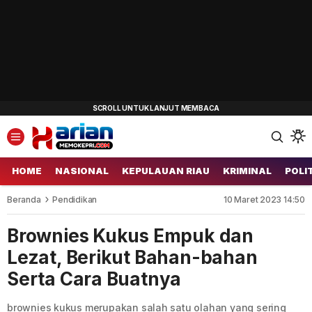
HOME
NASIONAL
KEPULAUAN RIAU
KRIMINAL
POLI
Beranda
Pendidikan
10 Maret 2023 14:50
Brownies Kukus Empuk dan
Lezat, Berikut Bahan-bahan
Serta Cara Buatnya
brownies kukus merupakan salah satu olahan yang sering