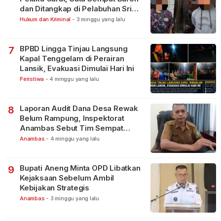
dan Ditangkap di Pelabuhan Sri
Bintan Pura
Hukum dan Kriminal
-
3 minggu yang lalu
BPBD Lingga Tinjau Langsung
7
Kapal Tenggelam di Perairan
Lansik, Evakuasi Dimulai Hari Ini
Peristiwa
-
4 minggu yang lalu
Laporan Audit Dana Desa Rewak
8
Belum Rampung, Inspektorat
Anambas Sebut Tim Sempat
Terbagi Tangani Kasus Lain
Anambas
-
4 minggu yang lalu
Bupati Aneng Minta OPD Libatkan
9
Kejaksaan Sebelum Ambil
Kebijakan Strategis
Anambas
-
3 minggu yang lalu