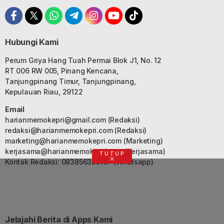
Hubungi Kami
Perum Griya Hang Tuah Permai Blok J1, No. 12
RT 006 RW 005, Pinang Kencana,
Tanjungpinang Timur, Tanjungpinang,
Kepulauan Riau, 29122
Email
harianmemokepri@gmail.com
(Redaksi)
redaksi@harianmemokepri.com
(Redaksi)
marketing@harianmemokepri.com
(Marketing)
kerjasama@harianmemokepri.com
(Kerjasama)
TUTUP
Kontak Redaksi: 083856335187 (Whatsapp)
Jelajahi Berita di Apps Kami