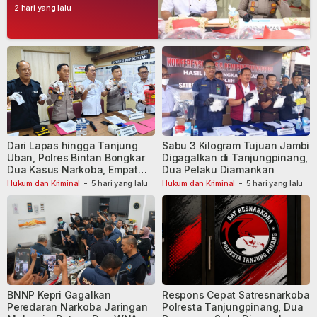
Tersangka
2 hari yang lalu
Dari Lapas hingga Tanjung
Sabu 3 Kilogram Tujuan Jambi
Uban, Polres Bintan Bongkar
Digagalkan di Tanjungpinang,
Dua Kasus Narkoba, Empat
Dua Pelaku Diamankan
Tersangka Dibekuk
Hukum dan Kriminal
-
5 hari yang lalu
Hukum dan Kriminal
-
5 hari yang lalu
BNNP Kepri Gagalkan
Respons Cepat Satresnarkoba
Peredaran Narkoba Jaringan
Polresta Tanjungpinang, Dua