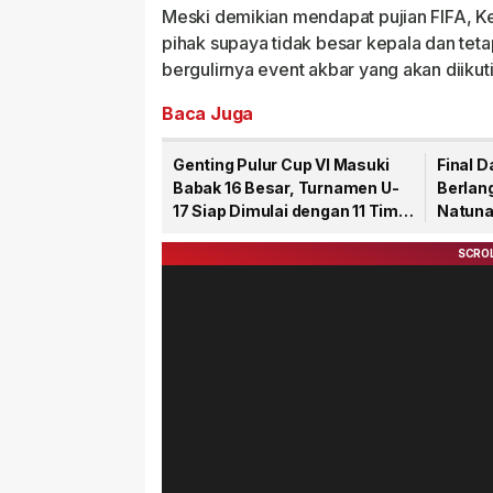
Meski demikian mendapat pujian FIFA, 
pihak supaya tidak besar kepala dan te
bergulirnya event akbar yang akan diikut
Baca Juga
Genting Pulur Cup VI Masuki
Final 
Babak 16 Besar, Turnamen U-
Berlang
17 Siap Dimulai dengan 11 Tim
Natuna
Peserta
Raih Ge