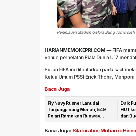
Peninjauan Stadion Gelora Bung Tomo oleh
HARIANMEMOKEPRI.COM —
FIFA memuj
venue perhelatan Piala Dunia U17 menda
Pujian FIFA ini dilontarkan pada saat m
Ketua Umum PSSI Erick Thohir, Menpora 
Baca Juga
Fly Navy Runner Lanudal
Daik F
Tanjungpinang Meriah, 549
HUT ke
Pelari Ramaikan Runway
dan Bu
Bandara RHF
Baca Juga:
Silaturahmi Muharrik Hisn