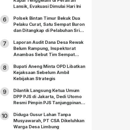
Kapal Tenggelam di Perairan
Lansik, Evakuasi Dimulai Hari Ini
Polsek Bintan Timur Bekuk Dua
6
Pelaku Curat, Satu Sempat Buron
dan Ditangkap di Pelabuhan Sri
Bintan Pura
Laporan Audit Dana Desa Rewak
7
Belum Rampung, Inspektorat
Anambas Sebut Tim Sempat
Terbagi Tangani Kasus Lain
Bupati Aneng Minta OPD Libatkan
8
Kejaksaan Sebelum Ambil
Kebijakan Strategis
Dilantik Langsung Ketua Umum
9
DPP PJS di Jakarta, Dedi Utomo
Resmi Pimpin PJS Tanjungpinang-
Bintan
Diduga Gusur Lahan Tanpa
10
Musyawarah, PT CSA Dikeluhkan
Warga Desa Limbung