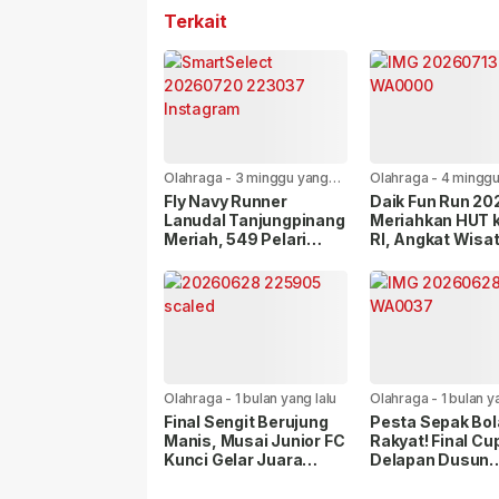
Terkait
Olahraga
-
3 minggu yang
Olahraga
-
4 minggu
lalu
lalu
Fly Navy Runner
Daik Fun Run 20
Lanudal Tanjungpinang
Meriahkan HUT 
Meriah, 549 Pelari
RI, Angkat Wisa
Ramaikan Runway
Budaya Lingga
Bandara RHF
Olahraga
-
1 bulan yang lalu
Olahraga
-
1 bulan y
Final Sengit Berujung
Pesta Sepak Bol
Manis, Musai Junior FC
Rakyat! Final Cu
Kunci Gelar Juara
Delapan Dusun
Dusun Limbung Cup VIII
Diprediksi Dibanj
Ribuan Penonto