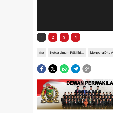
1
2
3
4
fifa
Ketua Umum PSSI Erick Tohir