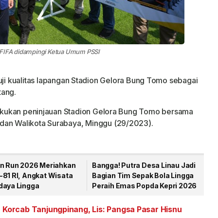
 FIFA didampingi Ketua Umum PSSI
i kualitas lapangan Stadion Gelora Bung Tomo sebagai
tang.
elakukan peninjauan Stadion Gelora Bung Tomo bersama
dan Walikota Surabaya, Minggu (29/2023).
un Run 2026 Meriahkan
Bangga! Putra Desa Linau Jadi
-81 RI, Angkat Wisata
Bagian Tim Sepak Bola Lingga
daya Lingga
Peraih Emas Popda Kepri 2026
u Korcab Tanjungpinang, Lis: Pangsa Pasar Hisnu