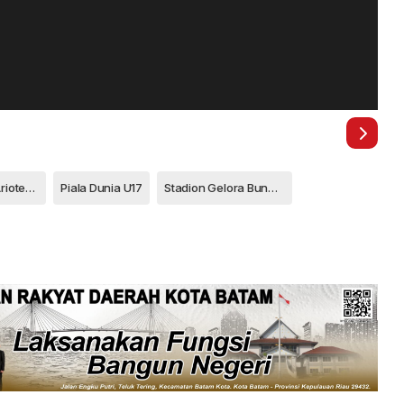
Menpora Dito Ariotedjo
Piala Dunia U17
Stadion Gelora Bung Tomo