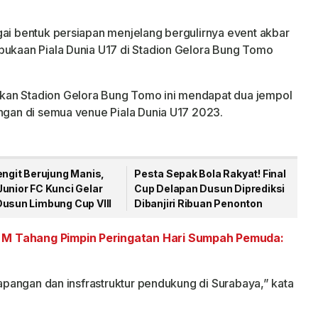
gai bentuk persiapan menjelang bergulirnya event akbar
bukaan Piala Dunia U17 di Stadion Gelora Bung Tomo
kan Stadion Gelora Bung Tomo ini mendapat dua jempol
angan di semua venue Piala Dunia U17 2023.
engit Berujung Manis,
Pesta Sepak Bola Rakyat! Final
unior FC Kunci Gelar
Cup Delapan Dusun Diprediksi
Dusun Limbung Cup VIII
Dibanjiri Ribuan Penonton
 M Tahang Pimpin Peringatan Hari Sumpah Pemuda:
 lapangan dan insfrastruktur pendukung di Surabaya,” kata