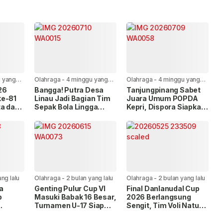
 yang
Olahraga
-
4 minggu yang
Olahraga
-
4 minggu yang
lalu
lalu
26
Bangga! Putra Desa
Tanjungpinang Sabet
ke-81
Linau Jadi Bagian Tim
Juara Umum POPDA
ta dan
Sepak Bola Lingga
Kepri, Dispora Siapkan
Peraih Emas Popda
Usulan Bonus Atlet
Kepri 2026
ang lalu
Olahraga
-
2 bulan yang lalu
Olahraga
-
2 bulan yang lalu
a
Genting Pulur Cup VI
Final Danlanudal Cup
p
Masuki Babak 16 Besar,
2026 Berlangsung
Turnamen U-17 Siap
Sengit, Tim Voli Natuna
iri
Dimulai dengan 11 Tim
dan Tanjungpinang
n
Peserta
Raih Gelar Juara