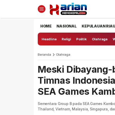
HOME
NASIONAL
KEPULAUAN RIA
Headline
Religi
Politik
Olahraga
W
Beranda
Olahraga
Meski Dibayang-b
Timnas Indonesi
SEA Games Kamb
Sementara Group B pada SEA Games Kamboj
Thailand, Vietnam, Malaysia, Singapura, da