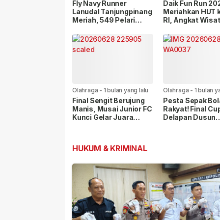
lalu
lalu
Fly Navy Runner
Daik Fun Run 20
Lanudal Tanjungpinang
Meriahkan HUT 
Meriah, 549 Pelari
RI, Angkat Wisa
Ramaikan Runway
Budaya Lingga
Bandara RHF
Olahraga
-
1 bulan yang lalu
Olahraga
-
1 bulan y
Final Sengit Berujung
Pesta Sepak Bol
Manis, Musai Junior FC
Rakyat! Final Cu
Kunci Gelar Juara
Delapan Dusun
Dusun Limbung Cup VIII
Diprediksi Dibanj
Ribuan Penonto
HUKUM & KRIMINAL