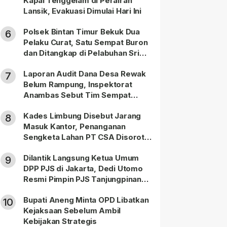
Kapal Tenggelam di Perairan
Lansik, Evakuasi Dimulai Hari Ini
Polsek Bintan Timur Bekuk Dua
6
Pelaku Curat, Satu Sempat Buron
dan Ditangkap di Pelabuhan Sri
Bintan Pura
Laporan Audit Dana Desa Rewak
7
Belum Rampung, Inspektorat
Anambas Sebut Tim Sempat
Terbagi Tangani Kasus Lain
Kades Limbung Disebut Jarang
8
Masuk Kantor, Penanganan
Sengketa Lahan PT CSA Disorot
Warga
Dilantik Langsung Ketua Umum
9
DPP PJS di Jakarta, Dedi Utomo
Resmi Pimpin PJS Tanjungpinang-
Bintan
Bupati Aneng Minta OPD Libatkan
10
Kejaksaan Sebelum Ambil
Kebijakan Strategis