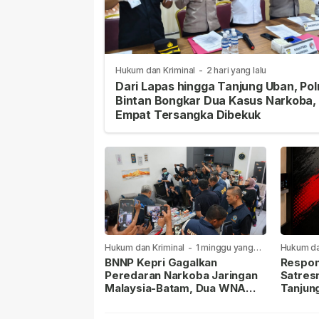
Hukum dan Kriminal
-
2 hari yang lalu
Dari Lapas hingga Tanjung Uban, Pol
Bintan Bongkar Dua Kasus Narkoba,
Empat Tersangka Dibekuk
Hukum dan Kriminal
-
1 minggu yang
Hukum da
lalu
lalu
BNNP Kepri Gagalkan
Respon
Peredaran Narkoba Jaringan
Satres
Malaysia-Batam, Dua WNA
Tanjun
Masih Diburu
Sabu D
Dilapor