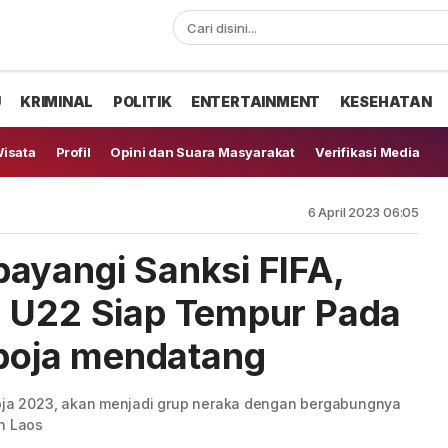
U
KRIMINAL
POLITIK
ENTERTAINMENT
KESEHATAN
isata
Profil
Opini dan Suara Masyarakat
Verifikasi Media
6 April 2023 06:05
ayangi Sanksi FIFA,
a U22 Siap Tempur Pada
oja mendatang
a 2023, akan menjadi grup neraka dengan bergabungnya
n Laos