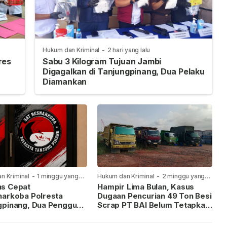
Hukum dan Kriminal
-
2 hari yang lalu
res
Sabu 3 Kilogram Tujuan Jambi
Digagalkan di Tanjungpinang, Dua Pelaku
Diamankan
n Kriminal
-
1 minggu yang
Hukum dan Kriminal
-
2 minggu yang
lalu
s Cepat
Hampir Lima Bulan, Kasus
narkoba Polresta
Dugaan Pencurian 49 Ton Besi
gpinang, Dua Pengguna
Scrap PT BAI Belum Tetapkan
iamankan Usai
Tersangka
kan ke Call Center 110