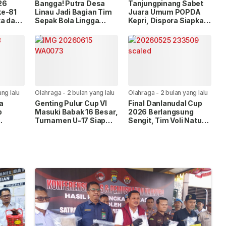
lalu
lalu
26
Bangga! Putra Desa
Tanjungpinang Sabet
ke-81
Linau Jadi Bagian Tim
Juara Umum POPDA
ta dan
Sepak Bola Lingga
Kepri, Dispora Siapkan
Peraih Emas Popda
Usulan Bonus Atlet
Kepri 2026
ang lalu
Olahraga
-
2 bulan yang lalu
Olahraga
-
2 bulan yang lalu
a
Genting Pulur Cup VI
Final Danlanudal Cup
p
Masuki Babak 16 Besar,
2026 Berlangsung
Turnamen U-17 Siap
Sengit, Tim Voli Natuna
iri
Dimulai dengan 11 Tim
dan Tanjungpinang
n
Peserta
Raih Gelar Juara