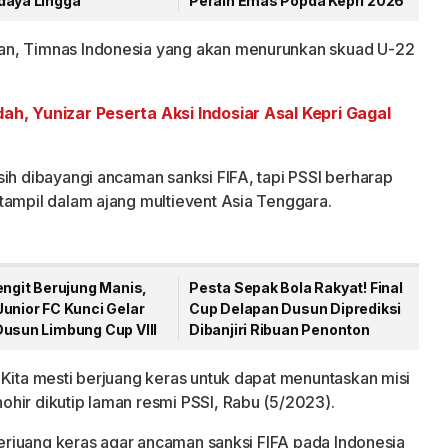
daya Lingga
Peraih Emas Popda Kepri 2026
an, Timnas Indonesia yang akan menurunkan skuad U-22
dah, Yunizar Peserta Aksi Indosiar Asal Kepri Gagal
sih dibayangi ancaman sanksi FIFA, tapi PSSI berharap
tampil dalam ajang multievent Asia Tenggara.
engit Berujung Manis,
Pesta Sepak Bola Rakyat! Final
unior FC Kunci Gelar
Cup Delapan Dusun Diprediksi
Dusun Limbung Cup VIII
Dibanjiri Ribuan Penonton
 Kita mesti berjuang keras untuk dapat menuntaskan misi
hir dikutip laman resmi PSSI, Rabu (5/2023).
 berjuang keras agar ancaman sanksi FIFA pada Indonesia