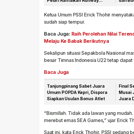
Pelari Ramaikan Runway
dan Bu
Bandara RHF
Ketua Umum PSSI Erick Thohir menyatak
sudah siap tempur.
Baca Juga:
Raih Perolehan Nilai Teren
Melaju Ke Babak Berikutnya
Sekalipun situasi Sepakbola Nasional ma
besar Timnas Indonesia U22 tetap dapat 
Baca Juga
Tanjungpinang Sabet Juara
Final S
Umum POPDA Kepri, Dispora
Musai J
Siapkan Usulan Bonus Atlet
Juara 
“Bismillah. Tidak ada lawan yang mudah.
merebut emas SEA Games,” ujar Erick Tho
Saat ini, kata Erick Thohir, PSSI sedang