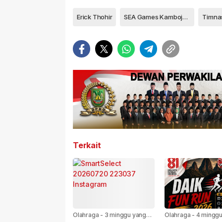
Erick Thohir
SEA Games Kamboja 2023
Timna
Terkait
Olahraga
-
3 minggu yang
Olahraga
-
4 minggu