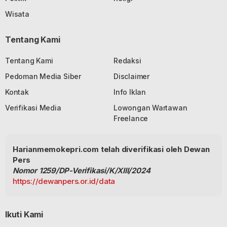
Wisata
Tentang Kami
Tentang Kami
Redaksi
Pedoman Media Siber
Disclaimer
Kontak
Info Iklan
Verifikasi Media
Lowongan Wartawan
Freelance
Harianmemokepri.com telah diverifikasi oleh Dewan
Pers
Nomor 1259/DP-Verifikasi/K/XIII/2024
https://dewanpers.or.id/data
Ikuti Kami