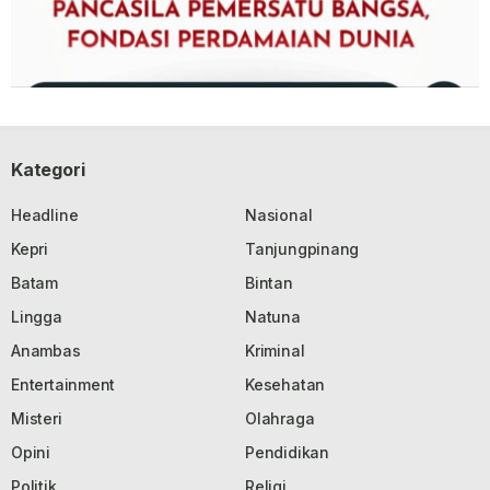
Kategori
Headline
Nasional
Kepri
Tanjungpinang
Batam
Bintan
Lingga
Natuna
Anambas
Kriminal
Entertainment
Kesehatan
Misteri
Olahraga
Opini
Pendidikan
Politik
Religi