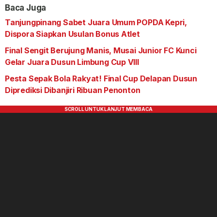
Baca Juga
Tanjungpinang Sabet Juara Umum POPDA Kepri,
Dispora Siapkan Usulan Bonus Atlet
Final Sengit Berujung Manis, Musai Junior FC Kunci
Gelar Juara Dusun Limbung Cup VIII
Pesta Sepak Bola Rakyat! Final Cup Delapan Dusun
Diprediksi Dibanjiri Ribuan Penonton