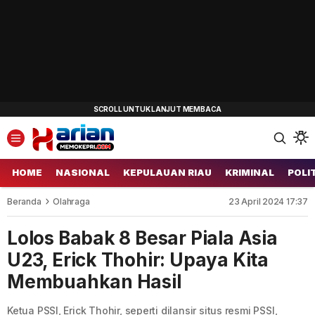
HOME
NASIONAL
KEPULAUAN RIAU
KRIMINAL
POLI
Beranda
Olahraga
23 April 2024 17:37
Lolos Babak 8 Besar Piala Asia
U23, Erick Thohir: Upaya Kita
Membuahkan Hasil
Ketua PSSI, Erick Thohir, seperti dilansir situs resmi PSSI,