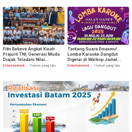
Film Believe Angkat Kisah
Tantang Suara Emasmu!
Prajurit TNI, Generasi Muda
Lomba Karaoke Dangdut
Diajak Teladani Nilai
Digelar di Warkop Jamel
Keberanian
Ganet
Entertainment
-
1 tahun yang lalu
Entertainment
-
1 tahun yang lalu