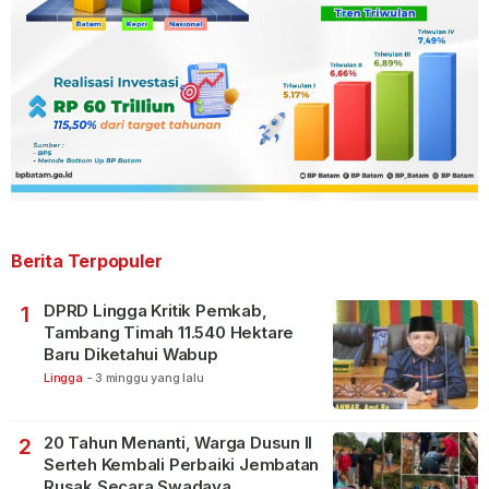
Berita Terpopuler
DPRD Lingga Kritik Pemkab,
1
Tambang Timah 11.540 Hektare
Baru Diketahui Wabup
Lingga
-
3 minggu yang lalu
20 Tahun Menanti, Warga Dusun II
2
Serteh Kembali Perbaiki Jembatan
Rusak Secara Swadaya