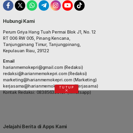
Hubungi Kami
Perum Griya Hang Tuah Permai Blok J1, No. 12
RT 006 RW 005, Pinang Kencana,
Tanjungpinang Timur, Tanjungpinang,
Kepulauan Riau, 29122
Email
harianmemokepri@gmail.com
(Redaksi)
redaksi@harianmemokepri.com
(Redaksi)
marketing@harianmemokepri.com
(Marketing)
kerjasama@harianmemokepri.com
(Kerjasama)
TUTUP
Kontak Redaksi: 083856335187 (Whatsapp)
Jelajahi Berita di Apps Kami