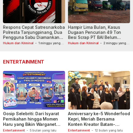
Respons Cepat Satresnarkoba
Hampir Lima Bulan, Kasus
Polresta Tanjungpinang, Dua
Dugaan Pencurian 49 Ton
Pengguna Sabu Diamankan
Besi Scrap PT BAI Belum
Usai Dilaporkan ke Call Center
Tetapkan Tersangka
Hukum dan Kriminal
-
1 minggu yang
Hukum dan Kriminal
-
2 minggu yang
lalu
110
lalu
ENTERTAINMENT
Gosip Selebriti: Dari Isyarat
Anniversary ke-5 Wonderfood
Pernikahan hingga Momen
Kepri, Meriah Bersama
Haru yang Bikin Warganet
Konten Kreator Batam-
Berspekulasi
Tanjungpinang
Entertainment
-
5 bulan yang lalu
Entertainment
-
12 bulan yang lalu