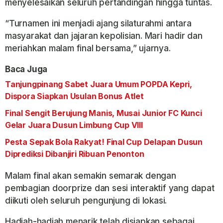
menyelesaikan seluruh pertandingan hingga tuntas.
“Turnamen ini menjadi ajang silaturahmi antara
masyarakat dan jajaran kepolisian. Mari hadir dan
meriahkan malam final bersama,” ujarnya.
Baca Juga
Tanjungpinang Sabet Juara Umum POPDA Kepri,
Dispora Siapkan Usulan Bonus Atlet
Final Sengit Berujung Manis, Musai Junior FC Kunci
Gelar Juara Dusun Limbung Cup VIII
Pesta Sepak Bola Rakyat! Final Cup Delapan Dusun
Diprediksi Dibanjiri Ribuan Penonton
Malam final akan semakin semarak dengan
pembagian doorprize dan sesi interaktif yang dapat
diikuti oleh seluruh pengunjung di lokasi.
Hadiah-hadiah menarik telah disiapkan sebagai