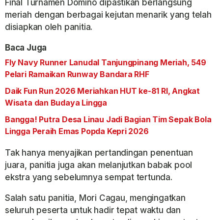
Final Turnamen Domino dipastikan berlangsung
meriah dengan berbagai kejutan menarik yang telah
disiapkan oleh panitia.
Baca Juga
Fly Navy Runner Lanudal Tanjungpinang Meriah, 549
Pelari Ramaikan Runway Bandara RHF
Daik Fun Run 2026 Meriahkan HUT ke-81 RI, Angkat
Wisata dan Budaya Lingga
Bangga! Putra Desa Linau Jadi Bagian Tim Sepak Bola
Lingga Peraih Emas Popda Kepri 2026
Tak hanya menyajikan pertandingan penentuan
juara, panitia juga akan melanjutkan babak pool
ekstra yang sebelumnya sempat tertunda.
Salah satu panitia, Mori Cagau, mengingatkan
seluruh peserta untuk hadir tepat waktu dan