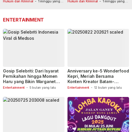
Usai Dilaporkan ke Call Center
Tetapkan Tersangka
Hukum dan Kriminal
-
1 minggu yang
Hukum dan Kriminal
-
1 minggu yang
lalu
110
lalu
ENTERTAINMENT
Gosip Selebriti: Dari Isyarat
Anniversary ke-5 Wonderfood
Pernikahan hingga Momen
Kepri, Meriah Bersama
Haru yang Bikin Warganet
Konten Kreator Batam-
Berspekulasi
Tanjungpinang
Entertainment
-
5 bulan yang lalu
Entertainment
-
12 bulan yang lalu