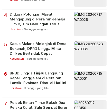
Diduga Potongan Mayat
4
Mengapung di Perairan Jemaja
Timur, Tim Gabungan Terus
Lakukan Pencarian
Headline
-
3 minggu yang lalu
Kasus Malaria Melonjak di Desa
5
Sekanah, DPRD Lingga Minta
Dinkes Bertindak Cepat
Kesehatan
-
1 bulan yang lalu
BPBD Lingga Tinjau Langsung
6
Kapal Tenggelam di Perairan
Lansik, Evakuasi Dimulai Hari Ini
Peristiwa
-
3 minggu yang lalu
Polsek Bintan Timur Bekuk Dua
7
Pelaku Curat, Satu Sempat Buron