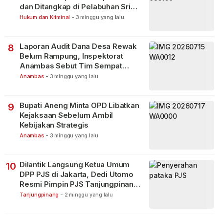
dan Ditangkap di Pelabuhan Sri
Bintan Pura
Hukum dan Kriminal
-
3 minggu yang lalu
Laporan Audit Dana Desa Rewak
8
Belum Rampung, Inspektorat
Anambas Sebut Tim Sempat
Terbagi Tangani Kasus Lain
Anambas
-
3 minggu yang lalu
Bupati Aneng Minta OPD Libatkan
9
Kejaksaan Sebelum Ambil
Kebijakan Strategis
Anambas
-
3 minggu yang lalu
Dilantik Langsung Ketua Umum
10
DPP PJS di Jakarta, Dedi Utomo
Resmi Pimpin PJS Tanjungpinang-
Bintan
Tanjungpinang
-
2 minggu yang lalu