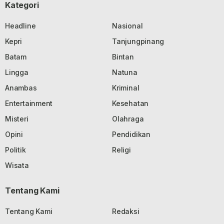
Kategori
Headline
Nasional
Kepri
Tanjungpinang
Batam
Bintan
Lingga
Natuna
Anambas
Kriminal
Entertainment
Kesehatan
Misteri
Olahraga
Opini
Pendidikan
Politik
Religi
Wisata
Tentang Kami
Tentang Kami
Redaksi