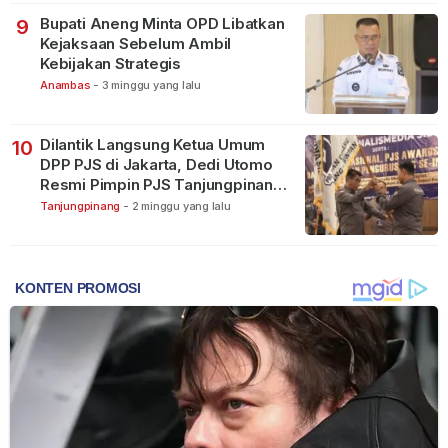
Bupati Aneng Minta OPD Libatkan
9
Kejaksaan Sebelum Ambil
Kebijakan Strategis
Anambas
-
3 minggu yang lalu
Dilantik Langsung Ketua Umum
10
DPP PJS di Jakarta, Dedi Utomo
Resmi Pimpin PJS Tanjungpinang-
Bintan
Tanjungpinang
-
2 minggu yang lalu