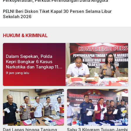
Perkoperasian, Perkuat Perlindungan Dana Anggota
PELNI Beri Diskon Tiket Kapal 30 Persen Selama Libur
Sekolah 2026
HUKUM & KRIMINAL
Dalam Sepekan, Polda
Kepri Bongkar 6 Kasus
Narkotika dan Tangkap 11
Tersangka
9 jam yang lalu
Dari Lapas hingga Tanjung
Sabu 3 Kilogram Tujuan Jambi