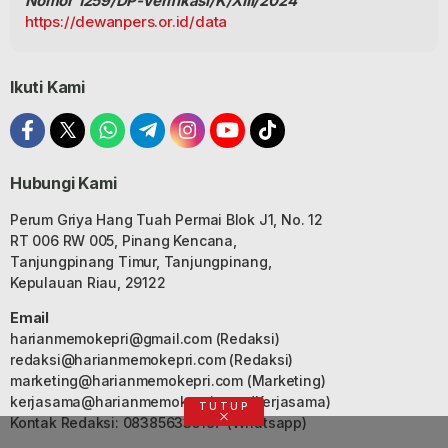
Nomor 1259/DP-Verifikasi/K/XIII/2024
https://dewanpers.or.id/data
Ikuti Kami
Hubungi Kami
Perum Griya Hang Tuah Permai Blok J1, No. 12
RT 006 RW 005, Pinang Kencana,
Tanjungpinang Timur, Tanjungpinang,
Kepulauan Riau, 29122
Email
harianmemokepri@gmail.com
(Redaksi)
redaksi@harianmemokepri.com
(Redaksi)
marketing@harianmemokepri.com
(Marketing)
kerjasama@harianmemokepri.com
(Kerjasama)
TUTUP
Kontak Redaksi: 083856335187 (Whatsapp)