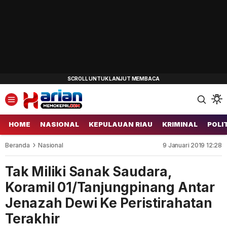
HOME
NASIONAL
KEPULAUAN RIAU
KRIMINAL
POLI
Beranda
Nasional
9 Januari 2019 12:28
Tak Miliki Sanak Saudara,
Koramil 01/Tanjungpinang Antar
Jenazah Dewi Ke Peristirahatan
Terakhir