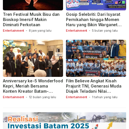
Tren Festival Musik Bisu dan
Gosip Selebriti: Dari Isyarat
Bioskop Imersif Makin
Pernikahan hingga Momen
Diminati Perkotaan
Haru yang Bikin Warganet
Berspekulasi
Entertainment
-
8 jam yang lalu
Entertainment
-
5 bulan yang lalu
Anniversary ke-5 Wonderfood
Film Believe Angkat Kisah
Kepri, Meriah Bersama
Prajurit TNI, Generasi Muda
Konten Kreator Batam-
Diajak Teladani Nilai
Tanjungpinang
Keberanian
Entertainment
-
12 bulan yang lalu
Entertainment
-
1 tahun yang lalu