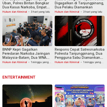
Uban, Polres Bintan Bongkar
Digagalkan di Tanjungpinang,
Dua Kasus Narkoba, Empat
Dua Pelaku Diamankan
Tersangka Dibekuk
Hukum dan Kriminal
-
3 hari yang lalu
Hukum dan Kriminal
-
3 hari yang lalu
BNNP Kepri Gagalkan
Respons Cepat Satresnarkoba
Peredaran Narkoba Jaringan
Polresta Tanjungpinang, Dua
Malaysia-Batam, Dua WNA
Pengguna Sabu Diamankan
Masih Diburu
Usai Dilaporkan ke Call Center
Hukum dan Kriminal
-
1 minggu yang
Hukum dan Kriminal
-
1 minggu yang
lalu
lalu
110
ENTERTAINMENT