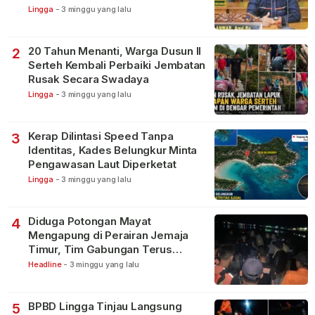
Lingga
-
3 minggu yang lalu
20 Tahun Menanti, Warga Dusun II
2
Serteh Kembali Perbaiki Jembatan
Rusak Secara Swadaya
Lingga
-
3 minggu yang lalu
Kerap Dilintasi Speed Tanpa
3
Identitas, Kades Belungkur Minta
Pengawasan Laut Diperketat
Lingga
-
3 minggu yang lalu
Diduga Potongan Mayat
4
Mengapung di Perairan Jemaja
Timur, Tim Gabungan Terus
Lakukan Pencarian
Headline
-
3 minggu yang lalu
BPBD Lingga Tinjau Langsung
5