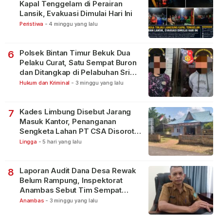
Kapal Tenggelam di Perairan
Lansik, Evakuasi Dimulai Hari Ini
Peristiwa
-
4 minggu yang lalu
Polsek Bintan Timur Bekuk Dua
6
Pelaku Curat, Satu Sempat Buron
dan Ditangkap di Pelabuhan Sri
Bintan Pura
Hukum dan Kriminal
-
3 minggu yang lalu
Kades Limbung Disebut Jarang
7
Masuk Kantor, Penanganan
Sengketa Lahan PT CSA Disorot
Warga
Lingga
-
5 hari yang lalu
Laporan Audit Dana Desa Rewak
8
Belum Rampung, Inspektorat
Anambas Sebut Tim Sempat
Terbagi Tangani Kasus Lain
Anambas
-
3 minggu yang lalu