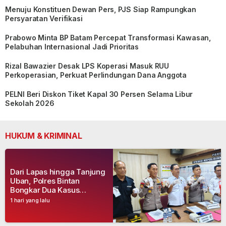
Menuju Konstituen Dewan Pers, PJS Siap Rampungkan
Persyaratan Verifikasi
Prabowo Minta BP Batam Percepat Transformasi Kawasan,
Pelabuhan Internasional Jadi Prioritas
Rizal Bawazier Desak LPS Koperasi Masuk RUU
Perkoperasian, Perkuat Perlindungan Dana Anggota
PELNI Beri Diskon Tiket Kapal 30 Persen Selama Libur
Sekolah 2026
HUKUM & KRIMINAL
Dari Lapas hingga Tanjung
Uban, Polres Bintan
Bongkar Dua Kasus
Narkoba, Empat Tersangka
1 hari yang lalu
Dibekuk