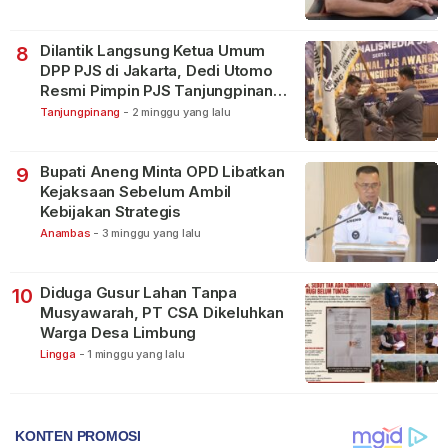
Dilantik Langsung Ketua Umum
8
DPP PJS di Jakarta, Dedi Utomo
Resmi Pimpin PJS Tanjungpinang-
Bintan
Tanjungpinang
-
2 minggu yang lalu
Bupati Aneng Minta OPD Libatkan
9
Kejaksaan Sebelum Ambil
Kebijakan Strategis
Anambas
-
3 minggu yang lalu
Diduga Gusur Lahan Tanpa
10
Musyawarah, PT CSA Dikeluhkan
Warga Desa Limbung
Lingga
-
1 minggu yang lalu