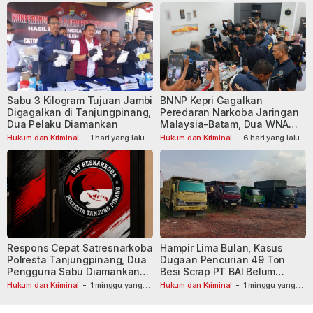
Sabu 3 Kilogram Tujuan Jambi
BNNP Kepri Gagalkan
Digagalkan di Tanjungpinang,
Peredaran Narkoba Jaringan
Dua Pelaku Diamankan
Malaysia-Batam, Dua WNA
Masih Diburu
Hukum dan Kriminal
-
1 hari yang lalu
Hukum dan Kriminal
-
6 hari yang lalu
Respons Cepat Satresnarkoba
Hampir Lima Bulan, Kasus
Polresta Tanjungpinang, Dua
Dugaan Pencurian 49 Ton
Pengguna Sabu Diamankan
Besi Scrap PT BAI Belum
Usai Dilaporkan ke Call Center
Tetapkan Tersangka
Hukum dan Kriminal
-
1 minggu yang
Hukum dan Kriminal
-
1 minggu yang
lalu
110
lalu