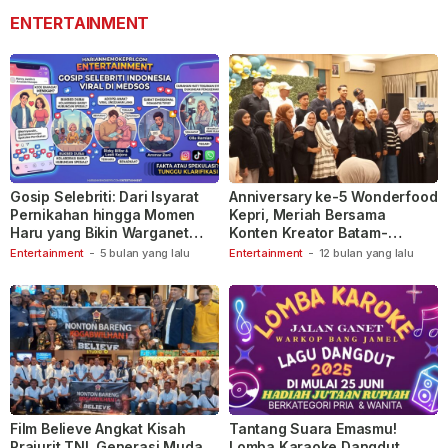
ENTERTAINMENT
Gosip Selebriti: Dari Isyarat
Anniversary ke-5 Wonderfood
Pernikahan hingga Momen
Kepri, Meriah Bersama
Haru yang Bikin Warganet
Konten Kreator Batam-
Berspekulasi
Tanjungpinang
Entertainment
-
5 bulan yang lalu
Entertainment
-
12 bulan yang lalu
Film Believe Angkat Kisah
Tantang Suara Emasmu!
Prajurit TNI, Generasi Muda
Lomba Karaoke Dangdut