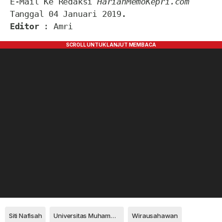
 E-Mail Ke Redaksi 
HarianMemoKepri.com
 Tanggal 04 Januari 2019
.
Editor
 : Amri
Siti Nafisah
Universitas Muhammadiah Malang
Wirausahawan