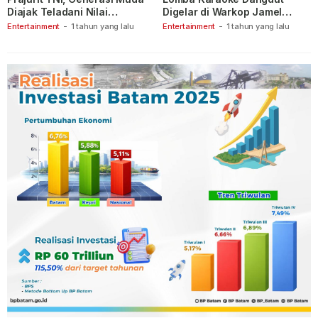
Diajak Teladani Nilai
Digelar di Warkop Jamel
Keberanian
Ganet
Entertainment
-
1 tahun yang lalu
Entertainment
-
1 tahun yang lalu