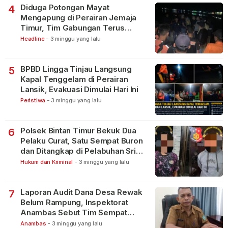
Diduga Potongan Mayat
4
Mengapung di Perairan Jemaja
Timur, Tim Gabungan Terus
Lakukan Pencarian
Headline
-
3 minggu yang lalu
BPBD Lingga Tinjau Langsung
5
Kapal Tenggelam di Perairan
Lansik, Evakuasi Dimulai Hari Ini
Peristiwa
-
3 minggu yang lalu
Polsek Bintan Timur Bekuk Dua
6
Pelaku Curat, Satu Sempat Buron
dan Ditangkap di Pelabuhan Sri
Bintan Pura
Hukum dan Kriminal
-
3 minggu yang lalu
Laporan Audit Dana Desa Rewak
7
Belum Rampung, Inspektorat
Anambas Sebut Tim Sempat
Terbagi Tangani Kasus Lain
Anambas
-
3 minggu yang lalu