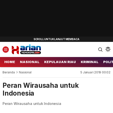
HOME
NASIONAL
KEPULAUAN RIAU
KRIMINAL
POLI
Beranda
Nasional
5 Januari 2019 00:02
Peran Wirausaha untuk
Indonesia
Peran Wirausaha untuk Indonesia