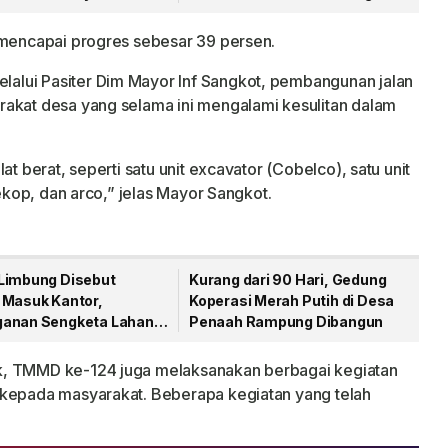
syarakat
TNI 2026
 mencapai progres sebesar 39 persen.
alui Pasiter Dim Mayor Inf Sangkot, pembangunan jalan
rakat desa yang selama ini mengalami kesulitan dalam
at berat, seperti satu unit excavator (Cobelco), satu unit
sekop, dan arco,” jelas Mayor Sangkot.
Limbung Disebut
Kurang dari 90 Hari, Gedung
 Masuk Kantor,
Koperasi Merah Putih di Desa
anan Sengketa Lahan
Penaah Rampung Dibangun
 Disorot Warga
k, TMMD ke-124 juga melaksanakan berbagai kegiatan
 kepada masyarakat. Beberapa kegiatan yang telah