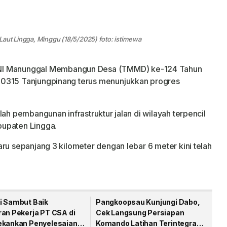
aut Lingga, Minggu (18/5/2025) foto: istimewa
I Manunggal Membangun Desa (TMMD) ke-124 Tahun
 0315 Tanjungpinang terus menunjukkan progres
lah pembangunan infrastruktur jalan di wilayah terpencil
bupaten Lingga.
ru sepanjang 3 kilometer dengan lebar 6 meter kini telah
i Sambut Baik
Pangkoopsau Kunjungi Dabo,
ran Pekerja PT CSA di
Cek Langsung Persiapan
ekankan Penyelesaian
Komando Latihan Terintegrasi