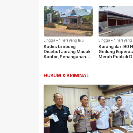
hingga Hak Masyarakat
Penyelesaian H
Dipastikan
Masyarakat
Lingga
-
4 hari yang lalu
Lingga
-
4 hari yang 
Kades Limbung
Kurang dari 90 H
Disebut Jarang Masuk
Gedung Koperas
Kantor, Penanganan
Merah Putih di 
Sengketa Lahan PT
Penaah Rampun
CSA Disorot Warga
Dibangun
HUKUM & KRIMINAL