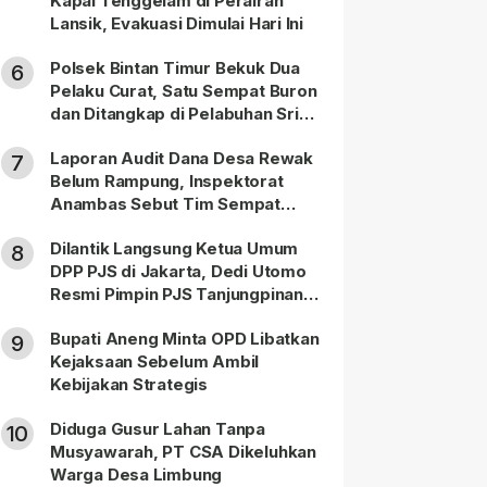
Kapal Tenggelam di Perairan
Lansik, Evakuasi Dimulai Hari Ini
Polsek Bintan Timur Bekuk Dua
6
Pelaku Curat, Satu Sempat Buron
dan Ditangkap di Pelabuhan Sri
Bintan Pura
Laporan Audit Dana Desa Rewak
7
Belum Rampung, Inspektorat
Anambas Sebut Tim Sempat
Terbagi Tangani Kasus Lain
Dilantik Langsung Ketua Umum
8
DPP PJS di Jakarta, Dedi Utomo
Resmi Pimpin PJS Tanjungpinang-
Bintan
Bupati Aneng Minta OPD Libatkan
9
Kejaksaan Sebelum Ambil
Kebijakan Strategis
Diduga Gusur Lahan Tanpa
10
Musyawarah, PT CSA Dikeluhkan
Warga Desa Limbung