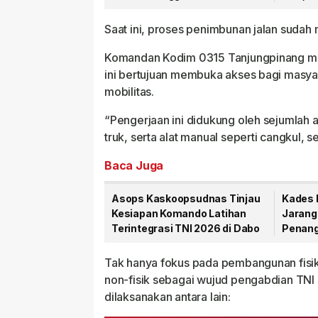
Masyarakat Dipastikan
Hak Ma
Saat ini, proses penimbunan jalan sudah
Komandan Kodim 0315 Tanjungpinang mel
ini bertujuan membuka akses bagi masya
mobilitas.
“Pengerjaan ini didukung oleh sejumlah al
truk, serta alat manual seperti cangkul, 
Baca Juga
Asops Kaskoopsudnas Tinjau
Kades 
Kesiapan Komando Latihan
Jarang
Terintegrasi TNI 2026 di Dabo
Penang
PT CSA
Tak hanya fokus pada pembangunan fisi
non-fisik sebagai wujud pengabdian TNI
dilaksanakan antara lain: