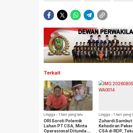
Terkait
Lingga
-
1 hari yang lalu
Lingga
-
1 hari yang 
ORI Soroti Polemik
Zuhardi Sambut 
Lahan PT CSA, Minta
Kehadiran Peker
Operasional Ditunda
CSA di RDP, Te