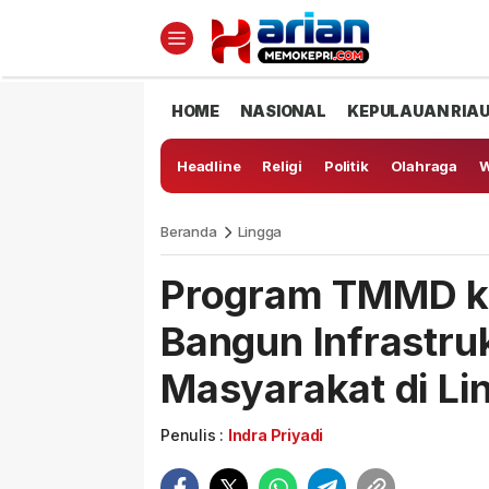
HOME
NASIONAL
KEPULAUAN RIA
Headline
Religi
Politik
Olahraga
W
Beranda
Lingga
Program TMMD ke
Bangun Infrastru
Masyarakat di Li
Penulis :
Indra Priyadi