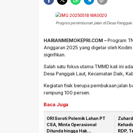
Progres penimbunan jalan di Desa Panggak L
HARIANMEMOKEPRI.COM –
Program TN
Anggaran 2025 yang digelar oleh Kodim
signifikan.
Salah satu fokus utama TMMD kali ini ada
Desa Panggak Laut, Kecamatan Daik, Ka
Kegiatan fisik berupa pembukaan jalan ba
rampung 100 persen.
Baca Juga
ORI Soroti Polemik Lahan PT
Zuhard
CSA, Minta Operasional
Kehadi
Ditunda hingga Hak
RDP, T