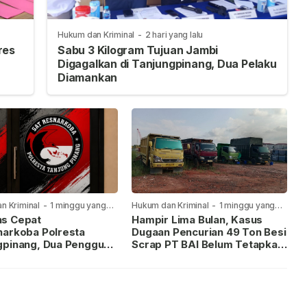
Hukum dan Kriminal
-
2 hari yang lalu
res
Sabu 3 Kilogram Tujuan Jambi
Digagalkan di Tanjungpinang, Dua Pelaku
Diamankan
n Kriminal
-
1 minggu yang
Hukum dan Kriminal
-
1 minggu yang
lalu
s Cepat
Hampir Lima Bulan, Kasus
narkoba Polresta
Dugaan Pencurian 49 Ton Besi
gpinang, Dua Pengguna
Scrap PT BAI Belum Tetapkan
iamankan Usai
Tersangka
kan ke Call Center 110