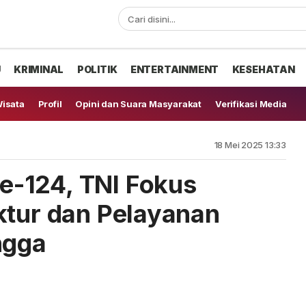
U
KRIMINAL
POLITIK
ENTERTAINMENT
KESEHATAN
isata
Profil
Opini dan Suara Masyarakat
Verifikasi Media
18 Mei 2025 13:33
-124, TNI Fokus
ktur dan Pelayanan
ngga