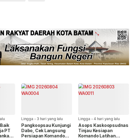
lalu
Lingga
-
3 hari yang lalu
Lingga
-
4 hari yang lalu
Baik
Pangkoopsau Kunjungi
Asops Kaskoopsudnas
ja PT
Dabo, Cek Langsung
Tinjau Kesiapan
kankan
Persiapan Komando
Komando Latihan