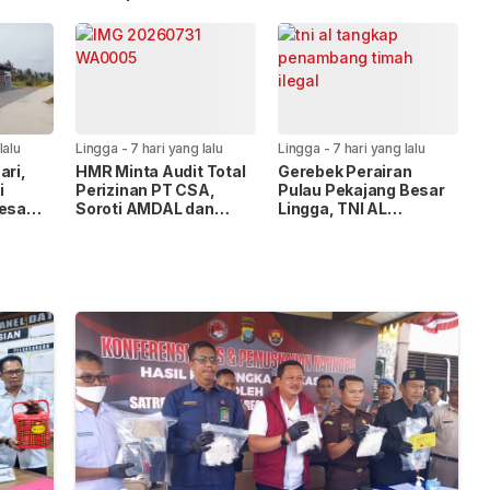
ak
Latihan Terintegrasi
Terintegrasi TNI 2026
TNI 2026
di Dabo
lalu
Lingga
-
7 hari yang lalu
Lingga
-
7 hari yang lalu
ari,
HMR Minta Audit Total
Gerebek Perairan
i
Perizinan PT CSA,
Pulau Pekajang Besar
Desa
Soroti AMDAL dan
Lingga, TNI AL
g
Lahan Plasma
Amankan 1,6 Ton
Timah Ilegal