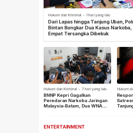
Hukum dan Kriminal
-
1 hari yang lalu
Dari Lapas hingga Tanjung Uban, Pol
Bintan Bongkar Dua Kasus Narkoba,
Empat Tersangka Dibekuk
Hukum dan Kriminal
-
7 hari yang lalu
Hukum da
lalu
BNNP Kepri Gagalkan
Respon
Peredaran Narkoba Jaringan
Satres
Malaysia-Batam, Dua WNA
Tanjun
Masih Diburu
Sabu D
Dilapor
ENTERTAINMENT