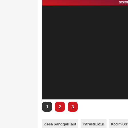
1
2
3
desa panggak laut
Infrastruktur