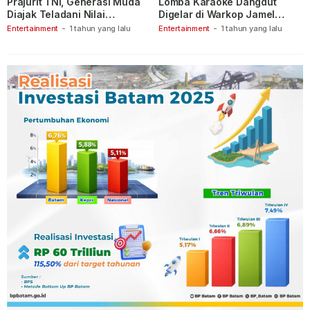
Prajurit TNI, Generasi Muda
Lomba Karaoke Dangdut
Diajak Teladani Nilai
Digelar di Warkop Jamel
Keberanian
Ganet
Entertainment
-
1 tahun yang lalu
Entertainment
-
1 tahun yang lalu