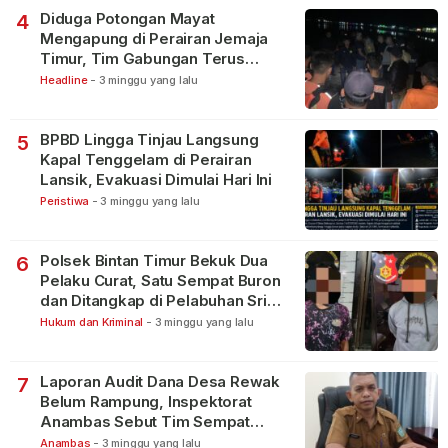
Diduga Potongan Mayat
4
Mengapung di Perairan Jemaja
Timur, Tim Gabungan Terus
Lakukan Pencarian
Headline
-
3 minggu yang lalu
BPBD Lingga Tinjau Langsung
5
Kapal Tenggelam di Perairan
Lansik, Evakuasi Dimulai Hari Ini
Peristiwa
-
3 minggu yang lalu
Polsek Bintan Timur Bekuk Dua
6
Pelaku Curat, Satu Sempat Buron
dan Ditangkap di Pelabuhan Sri
Bintan Pura
Hukum dan Kriminal
-
3 minggu yang lalu
Laporan Audit Dana Desa Rewak
7
Belum Rampung, Inspektorat
Anambas Sebut Tim Sempat
Terbagi Tangani Kasus Lain
Anambas
-
3 minggu yang lalu