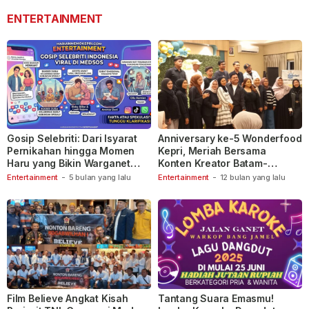
ENTERTAINMENT
Gosip Selebriti: Dari Isyarat
Anniversary ke-5 Wonderfood
Pernikahan hingga Momen
Kepri, Meriah Bersama
Haru yang Bikin Warganet
Konten Kreator Batam-
Berspekulasi
Tanjungpinang
Entertainment
-
5 bulan yang lalu
Entertainment
-
12 bulan yang lalu
Film Believe Angkat Kisah
Tantang Suara Emasmu!