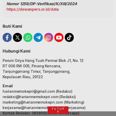
Nomor 1259/DP-Verifikasi/K/XIII/2024
https://dewanpers.or.id/data
Ikuti Kami
Hubungi Kami
Perum Griya Hang Tuah Permai Blok J1, No. 12
RT 006 RW 005, Pinang Kencana,
Tanjungpinang Timur, Tanjungpinang,
Kepulauan Riau, 29122
Email
harianmemokepri@gmail.com
(Redaksi)
redaksi@harianmemokepri.com
(Redaksi)
marketing@harianmemokepri.com
(Marketing)
kerjasama@harianmemokepri.com
(Kerjasama)
TUTUP
Kontak Redaksi: 083856335187 (Whatsapp)