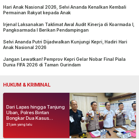
Hari Anak Nasional 2026, Selvi Ananda Kenalkan Kembali
Permainan Rakyat kepada Anak
Irjenal Laksanakan Taklimat Awal Audit Kinerja di Koarmada I,
Pangkoarmada I Berikan Pendampingan
Selvi Ananda Putri Dijadwalkan Kunjungi Kepri, Hadiri Hari
Anak Nasional 2026
Jangan Lewatkan! Pemprov Kepri Gelar Nobar Final Piala
Dunia FIFA 2026 di Taman Gurindam
HUKUM & KRIMINAL
Dari Lapas hingga Tanjung
Uban, Polres Bintan
Bongkar Dua Kasus
Narkoba, Empat Tersangka
21 jam yang lalu
Dibekuk