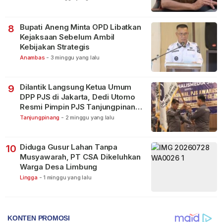
Bupati Aneng Minta OPD Libatkan
8
Kejaksaan Sebelum Ambil
Kebijakan Strategis
Anambas
-
3 minggu yang lalu
Dilantik Langsung Ketua Umum
9
DPP PJS di Jakarta, Dedi Utomo
Resmi Pimpin PJS Tanjungpinang-
Bintan
Tanjungpinang
-
2 minggu yang lalu
Diduga Gusur Lahan Tanpa
10
Musyawarah, PT CSA Dikeluhkan
Warga Desa Limbung
Lingga
-
1 minggu yang lalu