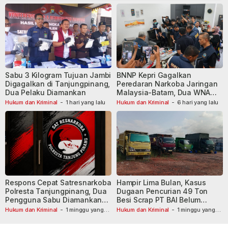
Sabu 3 Kilogram Tujuan Jambi
BNNP Kepri Gagalkan
Digagalkan di Tanjungpinang,
Peredaran Narkoba Jaringan
Dua Pelaku Diamankan
Malaysia-Batam, Dua WNA
Masih Diburu
Hukum dan Kriminal
-
1 hari yang lalu
Hukum dan Kriminal
-
6 hari yang lalu
Respons Cepat Satresnarkoba
Hampir Lima Bulan, Kasus
Polresta Tanjungpinang, Dua
Dugaan Pencurian 49 Ton
Pengguna Sabu Diamankan
Besi Scrap PT BAI Belum
Usai Dilaporkan ke Call Center
Tetapkan Tersangka
Hukum dan Kriminal
-
1 minggu yang
Hukum dan Kriminal
-
1 minggu yang
lalu
110
lalu