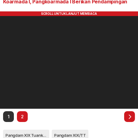
Koarmada I, Pangkoarmada I Berikan Pendampingan
1
2
Pangdam XIX Tuanku Tambusai
Pangdam XIX/TT