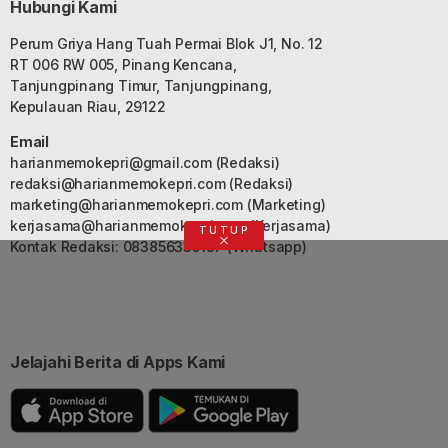
Hubungi Kami
Perum Griya Hang Tuah Permai Blok J1, No. 12
RT 006 RW 005, Pinang Kencana,
Tanjungpinang Timur, Tanjungpinang,
Kepulauan Riau, 29122
Email
harianmemokepri@gmail.com
(Redaksi)
redaksi@harianmemokepri.com
(Redaksi)
marketing@harianmemokepri.com
(Marketing)
kerjasama@harianmemokepri.com
(Kerjasama)
TUTUP
Kontak Redaksi: 083856335187 (Whatsapp)
Jelajahi Berita di Apps Kami