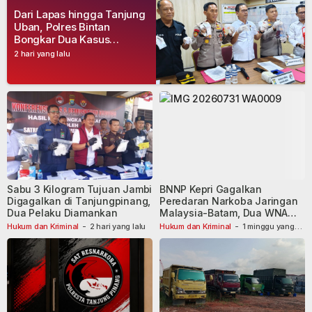
Dari Lapas hingga Tanjung
Uban, Polres Bintan
Bongkar Dua Kasus
Narkoba, Empat Tersangka
2 hari yang lalu
Dibekuk
Sabu 3 Kilogram Tujuan Jambi
BNNP Kepri Gagalkan
Digagalkan di Tanjungpinang,
Peredaran Narkoba Jaringan
Dua Pelaku Diamankan
Malaysia-Batam, Dua WNA
Masih Diburu
Hukum dan Kriminal
-
2 hari yang lalu
Hukum dan Kriminal
-
1 minggu yang
lalu