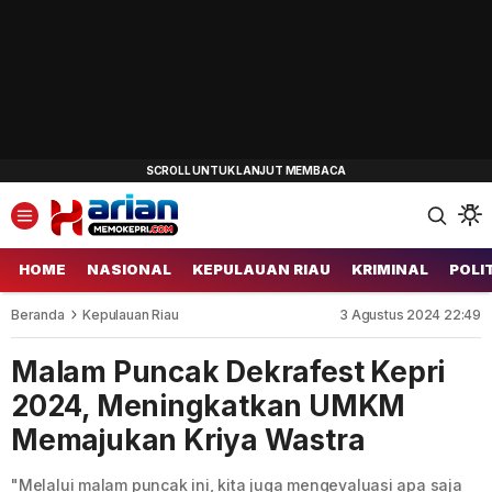
HOME
NASIONAL
KEPULAUAN RIAU
KRIMINAL
POLI
Beranda
Kepulauan Riau
3 Agustus 2024 22:49
Malam Puncak Dekrafest Kepri
2024, Meningkatkan UMKM
Memajukan Kriya Wastra
"Melalui malam puncak ini, kita juga mengevaluasi apa saja