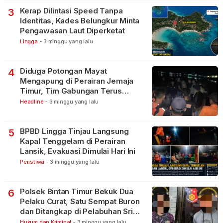
Kerap Dilintasi Speed Tanpa
3
Identitas, Kades Belungkur Minta
Pengawasan Laut Diperketat
Lingga
-
3 minggu yang lalu
Diduga Potongan Mayat
4
Mengapung di Perairan Jemaja
Timur, Tim Gabungan Terus
Lakukan Pencarian
Headline
-
3 minggu yang lalu
BPBD Lingga Tinjau Langsung
5
Kapal Tenggelam di Perairan
Lansik, Evakuasi Dimulai Hari Ini
Peristiwa
-
3 minggu yang lalu
Polsek Bintan Timur Bekuk Dua
6
Pelaku Curat, Satu Sempat Buron
dan Ditangkap di Pelabuhan Sri
Bintan Pura
Hukum dan Kriminal
-
3 minggu yang lalu