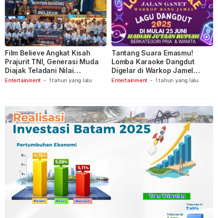
Film Believe Angkat Kisah
Tantang Suara Emasmu!
Prajurit TNI, Generasi Muda
Lomba Karaoke Dangdut
Diajak Teladani Nilai
Digelar di Warkop Jamel
Keberanian
Ganet
Entertainment
-
1 tahun yang lalu
Entertainment
-
1 tahun yang lalu