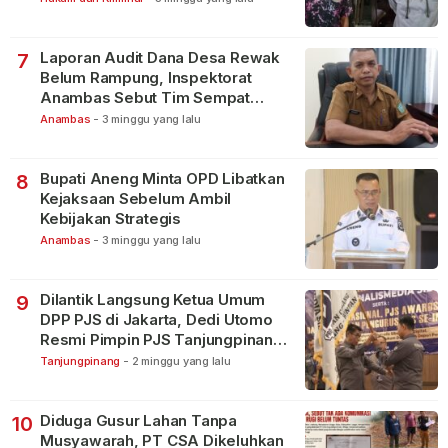
Laporan Audit Dana Desa Rewak
7
Belum Rampung, Inspektorat
Anambas Sebut Tim Sempat
Terbagi Tangani Kasus Lain
Anambas
-
3 minggu yang lalu
Bupati Aneng Minta OPD Libatkan
8
Kejaksaan Sebelum Ambil
Kebijakan Strategis
Anambas
-
3 minggu yang lalu
Dilantik Langsung Ketua Umum
9
DPP PJS di Jakarta, Dedi Utomo
Resmi Pimpin PJS Tanjungpinang-
Bintan
Tanjungpinang
-
2 minggu yang lalu
Diduga Gusur Lahan Tanpa
10
Musyawarah, PT CSA Dikeluhkan