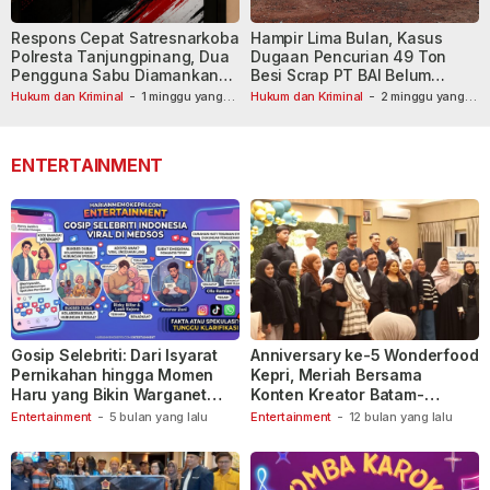
Respons Cepat Satresnarkoba
Hampir Lima Bulan, Kasus
Polresta Tanjungpinang, Dua
Dugaan Pencurian 49 Ton
Pengguna Sabu Diamankan
Besi Scrap PT BAI Belum
Usai Dilaporkan ke Call Center
Tetapkan Tersangka
Hukum dan Kriminal
-
1 minggu yang
Hukum dan Kriminal
-
2 minggu yang
lalu
110
lalu
ENTERTAINMENT
Gosip Selebriti: Dari Isyarat
Anniversary ke-5 Wonderfood
Pernikahan hingga Momen
Kepri, Meriah Bersama
Haru yang Bikin Warganet
Konten Kreator Batam-
Berspekulasi
Tanjungpinang
Entertainment
-
5 bulan yang lalu
Entertainment
-
12 bulan yang lalu