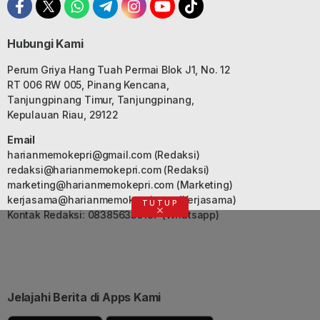
Hubungi Kami
Perum Griya Hang Tuah Permai Blok J1, No. 12
RT 006 RW 005, Pinang Kencana,
Tanjungpinang Timur, Tanjungpinang,
Kepulauan Riau, 29122
Email
harianmemokepri@gmail.com
(Redaksi)
redaksi@harianmemokepri.com
(Redaksi)
marketing@harianmemokepri.com
(Marketing)
kerjasama@harianmemokepri.com
(Kerjasama)
TUTUP
Kontak Redaksi: 083856335187 (Whatsapp)
Jelajahi Berita di Apps Kami