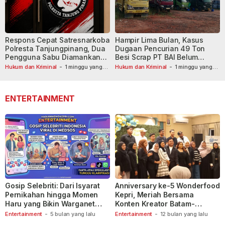
Respons Cepat Satresnarkoba
Hampir Lima Bulan, Kasus
Polresta Tanjungpinang, Dua
Dugaan Pencurian 49 Ton
Pengguna Sabu Diamankan
Besi Scrap PT BAI Belum
Usai Dilaporkan ke Call Center
Tetapkan Tersangka
Hukum dan Kriminal
-
1 minggu yang
Hukum dan Kriminal
-
1 minggu yang
lalu
110
lalu
ENTERTAINMENT
Gosip Selebriti: Dari Isyarat
Anniversary ke-5 Wonderfood
Pernikahan hingga Momen
Kepri, Meriah Bersama
Haru yang Bikin Warganet
Konten Kreator Batam-
Berspekulasi
Tanjungpinang
Entertainment
-
5 bulan yang lalu
Entertainment
-
12 bulan yang lalu