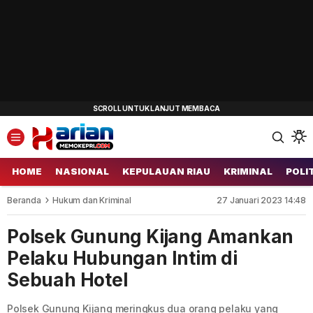
HOME
NASIONAL
KEPULAUAN RIAU
KRIMINAL
POLI
Beranda
Hukum dan Kriminal
27 Januari 2023 14:48
Polsek Gunung Kijang Amankan
Pelaku Hubungan Intim di
Sebuah Hotel
Polsek Gunung Kijang meringkus dua orang pelaku yang