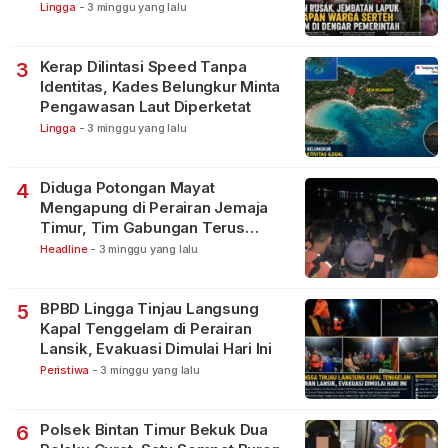
Lingga
-
3 minggu yang lalu
Kerap Dilintasi Speed Tanpa
3
Identitas, Kades Belungkur Minta
Pengawasan Laut Diperketat
Lingga
-
3 minggu yang lalu
Diduga Potongan Mayat
4
Mengapung di Perairan Jemaja
Timur, Tim Gabungan Terus
Lakukan Pencarian
Headline
-
3 minggu yang lalu
BPBD Lingga Tinjau Langsung
5
Kapal Tenggelam di Perairan
Lansik, Evakuasi Dimulai Hari Ini
Peristiwa
-
3 minggu yang lalu
Polsek Bintan Timur Bekuk Dua
6