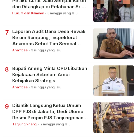
Pelaku Curat, Satu Sempat Buron
dan Ditangkap di Pelabuhan Sri
Bintan Pura
Hukum dan Kriminal
-
3 minggu yang lalu
Laporan Audit Dana Desa Rewak
7
Belum Rampung, Inspektorat
Anambas Sebut Tim Sempat
Terbagi Tangani Kasus Lain
Anambas
-
3 minggu yang lalu
Bupati Aneng Minta OPD Libatkan
8
Kejaksaan Sebelum Ambil
Kebijakan Strategis
Anambas
-
3 minggu yang lalu
Dilantik Langsung Ketua Umum
9
DPP PJS di Jakarta, Dedi Utomo
Resmi Pimpin PJS Tanjungpinang-
Bintan
Tanjungpinang
-
2 minggu yang lalu