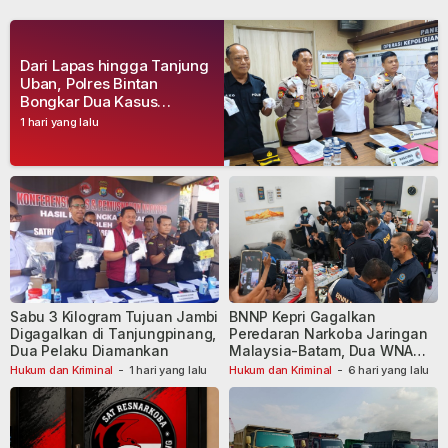
Dari Lapas hingga Tanjung
Uban, Polres Bintan
Bongkar Dua Kasus
Narkoba, Empat Tersangka
1 hari yang lalu
Dibekuk
Sabu 3 Kilogram Tujuan Jambi
BNNP Kepri Gagalkan
Digagalkan di Tanjungpinang,
Peredaran Narkoba Jaringan
Dua Pelaku Diamankan
Malaysia-Batam, Dua WNA
Masih Diburu
Hukum dan Kriminal
-
1 hari yang lalu
Hukum dan Kriminal
-
6 hari yang lalu