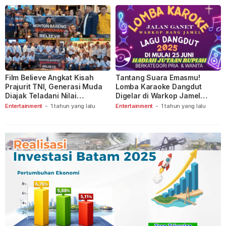
Film Believe Angkat Kisah
Tantang Suara Emasmu!
Prajurit TNI, Generasi Muda
Lomba Karaoke Dangdut
Diajak Teladani Nilai
Digelar di Warkop Jamel
Keberanian
Ganet
Entertainment
-
1 tahun yang lalu
Entertainment
-
1 tahun yang lalu