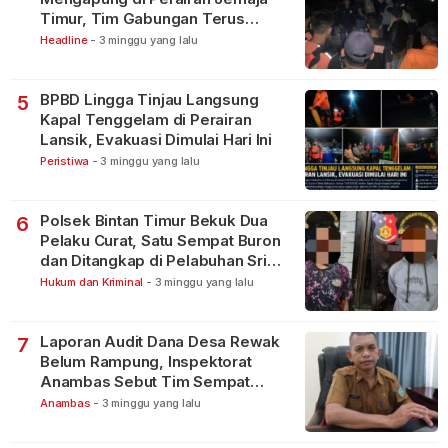
Timur, Tim Gabungan Terus
Lakukan Pencarian
Headline
-
3 minggu yang lalu
BPBD Lingga Tinjau Langsung
5
Kapal Tenggelam di Perairan
Lansik, Evakuasi Dimulai Hari Ini
Peristiwa
-
3 minggu yang lalu
Polsek Bintan Timur Bekuk Dua
6
Pelaku Curat, Satu Sempat Buron
dan Ditangkap di Pelabuhan Sri
Bintan Pura
Hukum dan Kriminal
-
3 minggu yang lalu
Laporan Audit Dana Desa Rewak
7
Belum Rampung, Inspektorat
Anambas Sebut Tim Sempat
Terbagi Tangani Kasus Lain
Anambas
-
3 minggu yang lalu