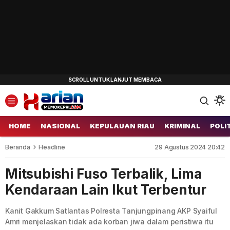
HOME
NASIONAL
KEPULAUAN RIAU
KRIMINAL
POLI
Beranda
Headline
29 Agustus 2024 20:42
Mitsubishi Fuso Terbalik, Lima
Kendaraan Lain Ikut Terbentur
Kanit Gakkum Satlantas Polresta Tanjungpinang AKP Syaiful
Amri menjelaskan tidak ada korban jiwa dalam peristiwa itu