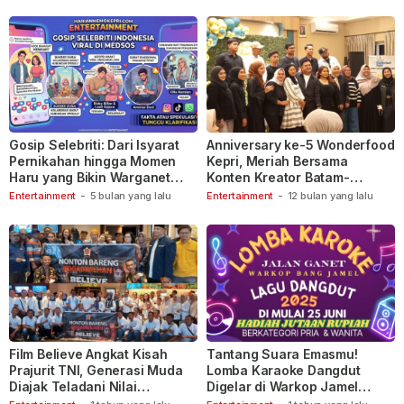
Gosip Selebriti: Dari Isyarat
Anniversary ke-5 Wonderfood
Pernikahan hingga Momen
Kepri, Meriah Bersama
Haru yang Bikin Warganet
Konten Kreator Batam-
Berspekulasi
Tanjungpinang
Entertainment
-
5 bulan yang lalu
Entertainment
-
12 bulan yang lalu
Film Believe Angkat Kisah
Tantang Suara Emasmu!
Prajurit TNI, Generasi Muda
Lomba Karaoke Dangdut
Diajak Teladani Nilai
Digelar di Warkop Jamel
Keberanian
Ganet