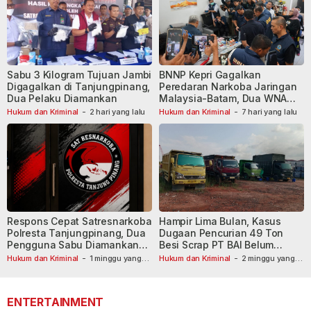
Sabu 3 Kilogram Tujuan Jambi
BNNP Kepri Gagalkan
Digagalkan di Tanjungpinang,
Peredaran Narkoba Jaringan
Dua Pelaku Diamankan
Malaysia-Batam, Dua WNA
Masih Diburu
Hukum dan Kriminal
-
2 hari yang lalu
Hukum dan Kriminal
-
7 hari yang lalu
Respons Cepat Satresnarkoba
Hampir Lima Bulan, Kasus
Polresta Tanjungpinang, Dua
Dugaan Pencurian 49 Ton
Pengguna Sabu Diamankan
Besi Scrap PT BAI Belum
Usai Dilaporkan ke Call Center
Tetapkan Tersangka
Hukum dan Kriminal
-
1 minggu yang
Hukum dan Kriminal
-
2 minggu yang
lalu
110
lalu
ENTERTAINMENT