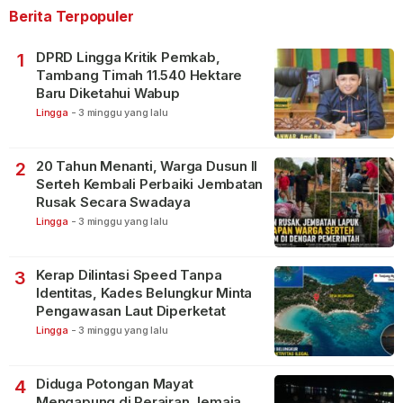
Berita Terpopuler
DPRD Lingga Kritik Pemkab,
1
Tambang Timah 11.540 Hektare
Baru Diketahui Wabup
Lingga
-
3 minggu yang lalu
20 Tahun Menanti, Warga Dusun II
2
Serteh Kembali Perbaiki Jembatan
Rusak Secara Swadaya
Lingga
-
3 minggu yang lalu
Kerap Dilintasi Speed Tanpa
3
Identitas, Kades Belungkur Minta
Pengawasan Laut Diperketat
Lingga
-
3 minggu yang lalu
Diduga Potongan Mayat
4
Mengapung di Perairan Jemaja