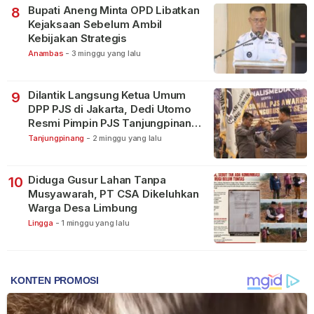
Bupati Aneng Minta OPD Libatkan
8
Kejaksaan Sebelum Ambil
Kebijakan Strategis
Anambas
-
3 minggu yang lalu
Dilantik Langsung Ketua Umum
9
DPP PJS di Jakarta, Dedi Utomo
Resmi Pimpin PJS Tanjungpinang-
Bintan
Tanjungpinang
-
2 minggu yang lalu
Diduga Gusur Lahan Tanpa
10
Musyawarah, PT CSA Dikeluhkan
Warga Desa Limbung
Lingga
-
1 minggu yang lalu