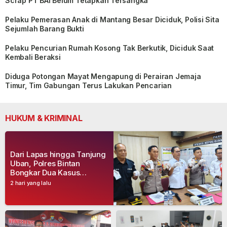
Scrap PT BAI Belum Tetapkan Tersangka
Pelaku Pemerasan Anak di Mantang Besar Diciduk, Polisi Sita
Sejumlah Barang Bukti
Pelaku Pencurian Rumah Kosong Tak Berkutik, Diciduk Saat
Kembali Beraksi
Diduga Potongan Mayat Mengapung di Perairan Jemaja
Timur, Tim Gabungan Terus Lakukan Pencarian
HUKUM & KRIMINAL
Dari Lapas hingga Tanjung
Uban, Polres Bintan
Bongkar Dua Kasus
Narkoba, Empat Tersangka
2 hari yang lalu
Dibekuk