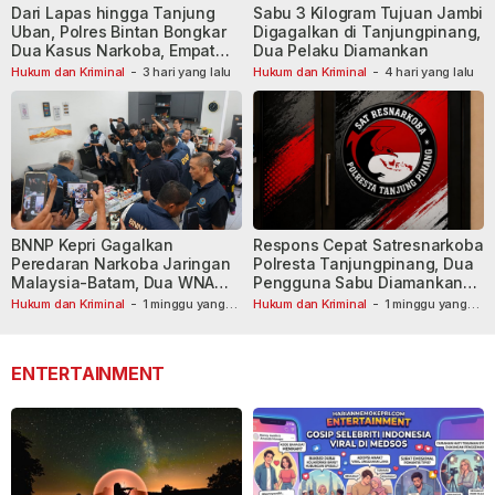
Dari Lapas hingga Tanjung
Sabu 3 Kilogram Tujuan Jambi
Uban, Polres Bintan Bongkar
Digagalkan di Tanjungpinang,
Dua Kasus Narkoba, Empat
Dua Pelaku Diamankan
Tersangka Dibekuk
Hukum dan Kriminal
-
3 hari yang lalu
Hukum dan Kriminal
-
4 hari yang lalu
BNNP Kepri Gagalkan
Respons Cepat Satresnarkoba
Peredaran Narkoba Jaringan
Polresta Tanjungpinang, Dua
Malaysia-Batam, Dua WNA
Pengguna Sabu Diamankan
Masih Diburu
Usai Dilaporkan ke Call Center
Hukum dan Kriminal
-
1 minggu yang
Hukum dan Kriminal
-
1 minggu yang
lalu
lalu
110
ENTERTAINMENT