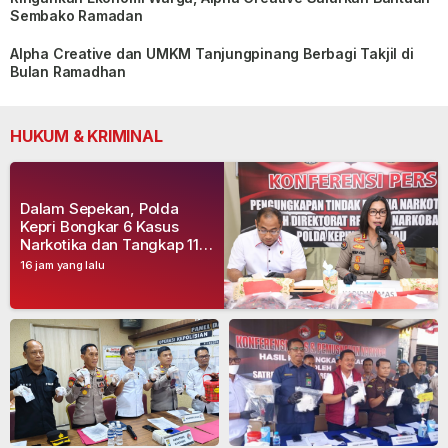
Sembako Ramadan
Alpha Creative dan UMKM Tanjungpinang Berbagi Takjil di
Bulan Ramadhan
HUKUM & KRIMINAL
Dalam Sepekan, Polda
Kepri Bongkar 6 Kasus
Narkotika dan Tangkap 11
Tersangka
16 jam yang lalu