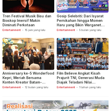
Tren Festival Musik Bisu dan
Gosip Selebriti: Dari Isyarat
Bioskop Imersif Makin
Pernikahan hingga Momen
Diminati Perkotaan
Haru yang Bikin Warganet
Berspekulasi
Entertainment
-
15 jam yang lalu
Entertainment
-
5 bulan yang lalu
Anniversary ke-5 Wonderfood
Film Believe Angkat Kisah
Kepri, Meriah Bersama
Prajurit TNI, Generasi Muda
Konten Kreator Batam-
Diajak Teladani Nilai
Tanjungpinang
Keberanian
Entertainment
-
12 bulan yang lalu
Entertainment
-
1 tahun yang lalu