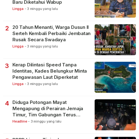
Baru Diketahui Wabup
Lingga
-
3 minggu yang lalu
20 Tahun Menanti, Warga Dusun II
2
Serteh Kembali Perbaiki Jembatan
Rusak Secara Swadaya
Lingga
-
3 minggu yang lalu
Kerap Dilintasi Speed Tanpa
3
Identitas, Kades Belungkur Minta
Pengawasan Laut Diperketat
Lingga
-
3 minggu yang lalu
Diduga Potongan Mayat
4
Mengapung di Perairan Jemaja
Timur, Tim Gabungan Terus
Lakukan Pencarian
Headline
-
3 minggu yang lalu