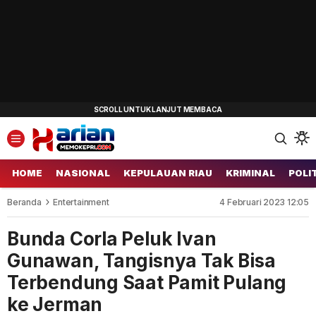
HOME
NASIONAL
KEPULAUAN RIAU
KRIMINAL
POLI
Beranda
Entertainment
4 Februari 2023 12:05
Bunda Corla Peluk Ivan
Gunawan, Tangisnya Tak Bisa
Terbendung Saat Pamit Pulang
ke Jerman