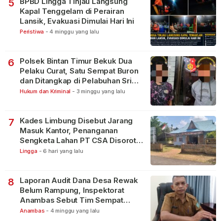
BPBD Lingga Tinjau Langsung
5
Kapal Tenggelam di Perairan
Lansik, Evakuasi Dimulai Hari Ini
Peristiwa
-
4 minggu yang lalu
Polsek Bintan Timur Bekuk Dua
6
Pelaku Curat, Satu Sempat Buron
dan Ditangkap di Pelabuhan Sri
Bintan Pura
Hukum dan Kriminal
-
3 minggu yang lalu
Kades Limbung Disebut Jarang
7
Masuk Kantor, Penanganan
Sengketa Lahan PT CSA Disorot
Warga
Lingga
-
6 hari yang lalu
Laporan Audit Dana Desa Rewak
8
Belum Rampung, Inspektorat
Anambas Sebut Tim Sempat
Terbagi Tangani Kasus Lain
Anambas
-
4 minggu yang lalu