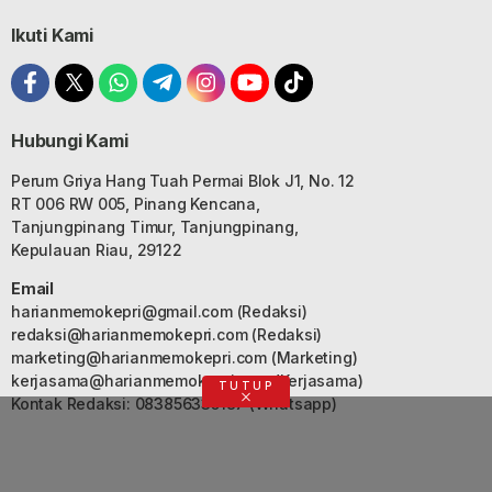
Ikuti Kami
Hubungi Kami
Perum Griya Hang Tuah Permai Blok J1, No. 12
RT 006 RW 005, Pinang Kencana,
Tanjungpinang Timur, Tanjungpinang,
Kepulauan Riau, 29122
Email
harianmemokepri@gmail.com
(Redaksi)
redaksi@harianmemokepri.com
(Redaksi)
marketing@harianmemokepri.com
(Marketing)
kerjasama@harianmemokepri.com
(Kerjasama)
TUTUP
Kontak Redaksi: 083856335187 (Whatsapp)