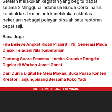
Setelah melakukan kegiatan yang begitu padat
selama 2 Minggu di indonesia Bunda Corla harus
kembali ke Jerman untuk melakukan aktifitas
pekerjaan sebagai pelayan si salah satu restoran
cepat saji.
Baca Juga
Film Believe Angkat Kisah Prajurit TNI, Generasi Muda
Diajak Teladani Nilai Keberanian
Tantang Suara Emasmu! Lomba Karaoke Dangdut
Digelar di Warkop Jamel Ganet
Dari Dunia Digital ke Meja Makan: Buka Puasa Konten
Kreator Tanjungpinang Bersama Koko Yadi