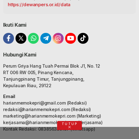
https://dewanpers.or.id/data
Ikuti Kami
Hubungi Kami
Perum Griya Hang Tuah Permai Blok J1, No. 12
RT 006 RW 005, Pinang Kencana,
Tanjungpinang Timur, Tanjungpinang,
Kepulauan Riau, 29122
Email
harianmemokepri@gmail.com
(Redaksi)
redaksi@harianmemokepri.com
(Redaksi)
marketing@harianmemokepri.com
(Marketing)
kerjasama@harianmemokepri.com
(Kerjasama)
TUTUP
Kontak Redaksi: 083856335187 (Whatsapp)