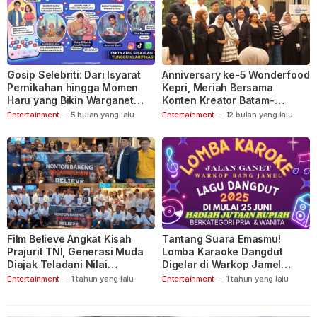
Gosip Selebriti: Dari Isyarat
Anniversary ke-5 Wonderfood
Pernikahan hingga Momen
Kepri, Meriah Bersama
Haru yang Bikin Warganet
Konten Kreator Batam-
Berspekulasi
Tanjungpinang
Entertainment
-
5 bulan yang lalu
Entertainment
-
12 bulan yang lalu
Film Believe Angkat Kisah
Tantang Suara Emasmu!
Prajurit TNI, Generasi Muda
Lomba Karaoke Dangdut
Diajak Teladani Nilai
Digelar di Warkop Jamel
Keberanian
Ganet
Entertainment
-
1 tahun yang lalu
Entertainment
-
1 tahun yang lalu