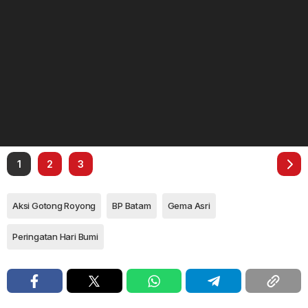
1
2
3
Aksi Gotong Royong
BP Batam
Gema Asri
Peringatan Hari Bumi