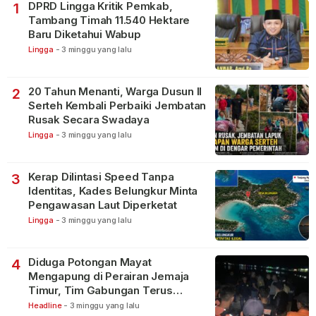
DPRD Lingga Kritik Pemkab,
1
Tambang Timah 11.540 Hektare
Baru Diketahui Wabup
Lingga
-
3 minggu yang lalu
20 Tahun Menanti, Warga Dusun II
2
Serteh Kembali Perbaiki Jembatan
Rusak Secara Swadaya
Lingga
-
3 minggu yang lalu
Kerap Dilintasi Speed Tanpa
3
Identitas, Kades Belungkur Minta
Pengawasan Laut Diperketat
Lingga
-
3 minggu yang lalu
Diduga Potongan Mayat
4
Mengapung di Perairan Jemaja
Timur, Tim Gabungan Terus
Lakukan Pencarian
Headline
-
3 minggu yang lalu