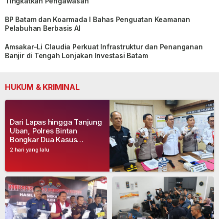
Tingkatkan Pengawasan
BP Batam dan Koarmada I Bahas Penguatan Keamanan
Pelabuhan Berbasis AI
Amsakar-Li Claudia Perkuat Infrastruktur dan Penanganan
Banjir di Tengah Lonjakan Investasi Batam
HUKUM & KRIMINAL
Dari Lapas hingga Tanjung
Uban, Polres Bintan
Bongkar Dua Kasus
Narkoba, Empat Tersangka
2 hari yang lalu
Dibekuk