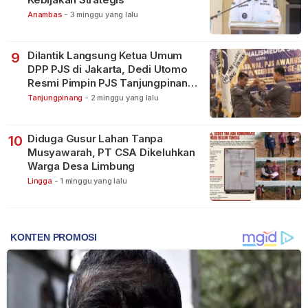
Anambas
-
3 minggu yang lalu
Dilantik Langsung Ketua Umum
9
DPP PJS di Jakarta, Dedi Utomo
Resmi Pimpin PJS Tanjungpinang-
Bintan
Tanjungpinang
-
2 minggu yang lalu
Diduga Gusur Lahan Tanpa
10
Musyawarah, PT CSA Dikeluhkan
Warga Desa Limbung
Lingga
-
1 minggu yang lalu