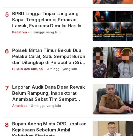
BPBD Lingga Tinjau Langsung
5
Kapal Tenggelam di Perairan
Lansik, Evakuasi Dimulai Hari Ini
Peristiwa
-
3 minggu yang lalu
Polsek Bintan Timur Bekuk Dua
6
Pelaku Curat, Satu Sempat Buron
dan Ditangkap di Pelabuhan Sri
Bintan Pura
Hukum dan Kriminal
-
3 minggu yang lalu
Laporan Audit Dana Desa Rewak
7
Belum Rampung, Inspektorat
Anambas Sebut Tim Sempat
Terbagi Tangani Kasus Lain
Anambas
-
3 minggu yang lalu
Bupati Aneng Minta OPD Libatkan
8
Kejaksaan Sebelum Ambil
Kebijakan Strategis