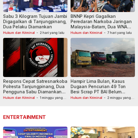
Sabu 3 Kilogram Tujuan Jambi
BNNP Kepri Gagalkan
Digagalkan di Tanjungpinang,
Peredaran Narkoba Jaringan
Dua Pelaku Diamankan
Malaysia-Batam, Dua WNA
Masih Diburu
Hukum dan Kriminal
-
2 hari yang lalu
Hukum dan Kriminal
-
7 hari yang lalu
Respons Cepat Satresnarkoba
Hampir Lima Bulan, Kasus
Polresta Tanjungpinang, Dua
Dugaan Pencurian 49 Ton
Pengguna Sabu Diamankan
Besi Scrap PT BAI Belum
Usai Dilaporkan ke Call Center
Tetapkan Tersangka
Hukum dan Kriminal
-
1 minggu yang
Hukum dan Kriminal
-
2 minggu yang
lalu
110
lalu
ENTERTAINMENT