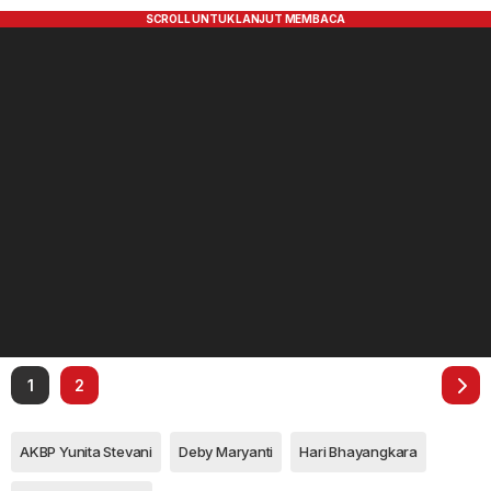
1
2
AKBP Yunita Stevani
Deby Maryanti
Hari Bhayangkara