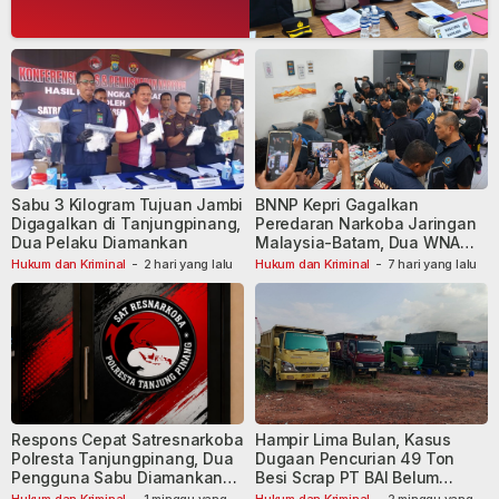
Dibekuk
Sabu 3 Kilogram Tujuan Jambi
BNNP Kepri Gagalkan
Digagalkan di Tanjungpinang,
Peredaran Narkoba Jaringan
Dua Pelaku Diamankan
Malaysia-Batam, Dua WNA
Masih Diburu
Hukum dan Kriminal
-
2 hari yang lalu
Hukum dan Kriminal
-
7 hari yang lalu
Respons Cepat Satresnarkoba
Hampir Lima Bulan, Kasus
Polresta Tanjungpinang, Dua
Dugaan Pencurian 49 Ton
Pengguna Sabu Diamankan
Besi Scrap PT BAI Belum
Usai Dilaporkan ke Call Center
Tetapkan Tersangka
Hukum dan Kriminal
-
1 minggu yang
Hukum dan Kriminal
-
2 minggu yang