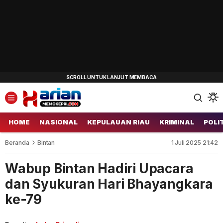
HOME
NASIONAL
KEPULAUAN RIAU
KRIMINAL
POLI
Beranda
Bintan
1 Juli 2025 21:42
Wabup Bintan Hadiri Upacara
dan Syukuran Hari Bhayangkara
ke-79