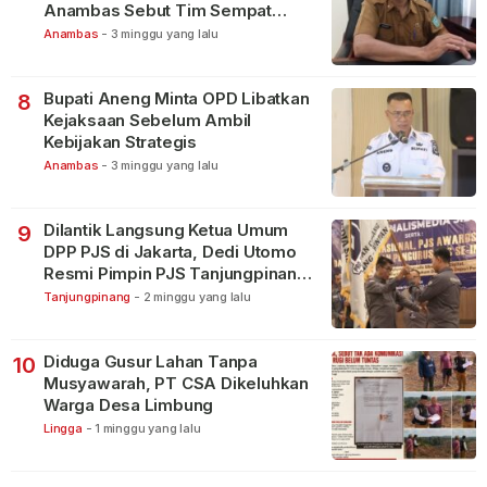
Anambas Sebut Tim Sempat
Terbagi Tangani Kasus Lain
Anambas
-
3 minggu yang lalu
Bupati Aneng Minta OPD Libatkan
8
Kejaksaan Sebelum Ambil
Kebijakan Strategis
Anambas
-
3 minggu yang lalu
Dilantik Langsung Ketua Umum
9
DPP PJS di Jakarta, Dedi Utomo
Resmi Pimpin PJS Tanjungpinang-
Bintan
Tanjungpinang
-
2 minggu yang lalu
Diduga Gusur Lahan Tanpa
10
Musyawarah, PT CSA Dikeluhkan
Warga Desa Limbung
Lingga
-
1 minggu yang lalu