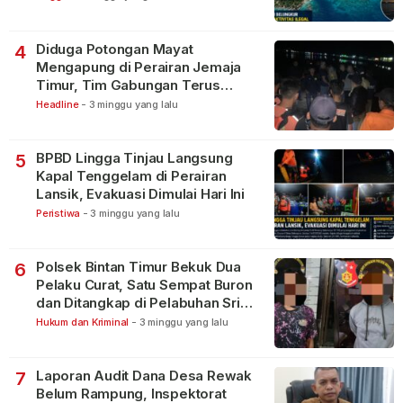
Diduga Potongan Mayat
4
Mengapung di Perairan Jemaja
Timur, Tim Gabungan Terus
Lakukan Pencarian
Headline
-
3 minggu yang lalu
BPBD Lingga Tinjau Langsung
5
Kapal Tenggelam di Perairan
Lansik, Evakuasi Dimulai Hari Ini
Peristiwa
-
3 minggu yang lalu
Polsek Bintan Timur Bekuk Dua
6
Pelaku Curat, Satu Sempat Buron
dan Ditangkap di Pelabuhan Sri
Bintan Pura
Hukum dan Kriminal
-
3 minggu yang lalu
Laporan Audit Dana Desa Rewak
7
Belum Rampung, Inspektorat