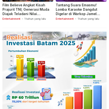
Film Believe Angkat Kisah
Tantang Suara Emasmu!
Prajurit TNI, Generasi Muda
Lomba Karaoke Dangdut
Diajak Teladani Nilai
Digelar di Warkop Jamel
Keberanian
Ganet
Entertainment
-
1 tahun yang lalu
Entertainment
-
1 tahun yang lalu