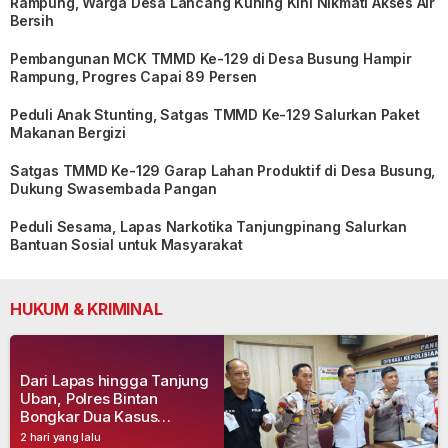
Rampung, Warga Desa Lancang Kuning Kini Nikmati Akses Air
Bersih
Pembangunan MCK TMMD Ke-129 di Desa Busung Hampir
Rampung, Progres Capai 89 Persen
Peduli Anak Stunting, Satgas TMMD Ke-129 Salurkan Paket
Makanan Bergizi
Satgas TMMD Ke-129 Garap Lahan Produktif di Desa Busung,
Dukung Swasembada Pangan
Peduli Sesama, Lapas Narkotika Tanjungpinang Salurkan
Bantuan Sosial untuk Masyarakat
HUKUM & KRIMINAL
Dari Lapas hingga Tanjung
Uban, Polres Bintan
Bongkar Dua Kasus
Narkoba, Empat Tersangka
2 hari yang lalu