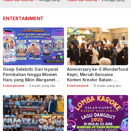
lalu
110
lalu
ENTERTAINMENT
Gosip Selebriti: Dari Isyarat
Anniversary ke-5 Wonderfood
Pernikahan hingga Momen
Kepri, Meriah Bersama
Haru yang Bikin Warganet
Konten Kreator Batam-
Berspekulasi
Tanjungpinang
Entertainment
-
5 bulan yang lalu
Entertainment
-
12 bulan yang lalu