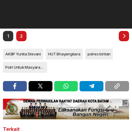
1
2
AKBP Yunita Stevani
HUT Bhayangkara
polres bintan
Polri Untuk Masyarakat
Terkait