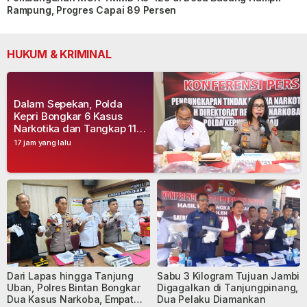
Rampung, Progres Capai 89 Persen
HUKUM & KRIMINAL
Dalam Sepekan, Polda
Kepri Bongkar 6 Kasus
Narkotika dan Tangkap 11
Tersangka
17 jam yang lalu
Dari Lapas hingga Tanjung
Sabu 3 Kilogram Tujuan Jambi
Uban, Polres Bintan Bongkar
Digagalkan di Tanjungpinang,
Dua Kasus Narkoba, Empat
Dua Pelaku Diamankan