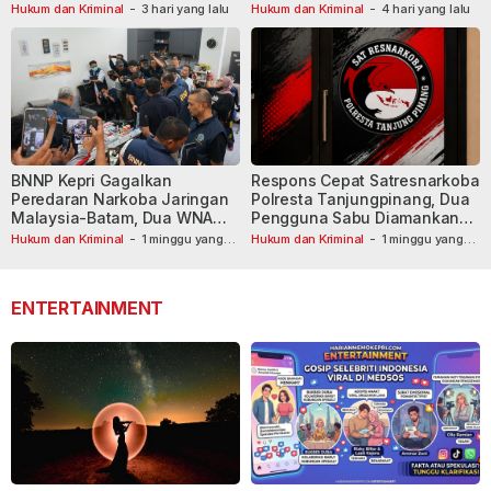
Tersangka Dibekuk
Hukum dan Kriminal
-
3 hari yang lalu
Hukum dan Kriminal
-
4 hari yang lalu
BNNP Kepri Gagalkan
Respons Cepat Satresnarkoba
Peredaran Narkoba Jaringan
Polresta Tanjungpinang, Dua
Malaysia-Batam, Dua WNA
Pengguna Sabu Diamankan
Masih Diburu
Usai Dilaporkan ke Call Center
Hukum dan Kriminal
-
1 minggu yang
Hukum dan Kriminal
-
1 minggu yang
lalu
lalu
110
ENTERTAINMENT