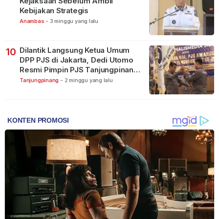
Kejaksaan Sebelum Ambil
Kebijakan Strategis
Anambas
-
3 minggu yang lalu
Dilantik Langsung Ketua Umum
10
DPP PJS di Jakarta, Dedi Utomo
Resmi Pimpin PJS Tanjungpinang-
Bintan
Tanjungpinang
-
2 minggu yang lalu