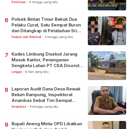
Peristiwa
-
4 minggu yang lalu
Polsek Bintan Timur Bekuk Dua
6
Pelaku Curat, Satu Sempat Buron
dan Ditangkap di Pelabuhan Sri
Bintan Pura
Hukum dan Kriminal
-
3 minggu yang lalu
Kades Limbung Disebut Jarang
7
Masuk Kantor, Penanganan
Sengketa Lahan PT CSA Disorot
Warga
Lingga
-
6 hari yang lalu
Laporan Audit Dana Desa Rewak
8
Belum Rampung, Inspektorat
Anambas Sebut Tim Sempat
Terbagi Tangani Kasus Lain
Anambas
-
4 minggu yang lalu
Bupati Aneng Minta OPD Libatkan
9