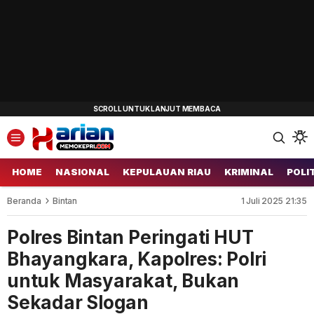
HOME
NASIONAL
KEPULAUAN RIAU
KRIMINAL
POLI
Beranda
Bintan
1 Juli 2025 21:35
Polres Bintan Peringati HUT
Bhayangkara, Kapolres: Polri
untuk Masyarakat, Bukan
Sekadar Slogan