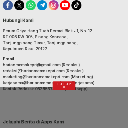
Hubungi Kami
Perum Griya Hang Tuah Permai Blok J1, No. 12
RT 006 RW 005, Pinang Kencana,
Tanjungpinang Timur, Tanjungpinang,
Kepulauan Riau, 29122
Email
harianmemokepri@gmail.com
(Redaksi)
redaksi@harianmemokepri.com
(Redaksi)
marketing@harianmemokepri.com
(Marketing)
kerjasama@harianmemokepri.com
(Kerjasama)
TUTUP
Kontak Redaksi: 083856335187 (Whatsapp)
Jelajahi Berita di Apps Kami