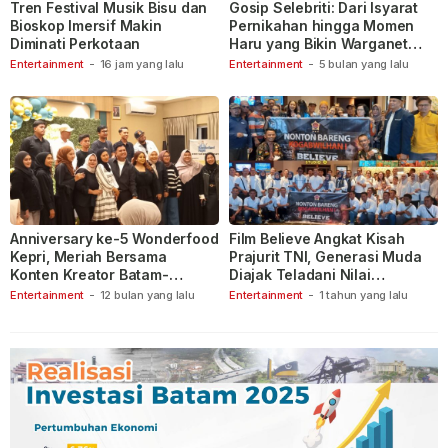
Tren Festival Musik Bisu dan
Gosip Selebriti: Dari Isyarat
Bioskop Imersif Makin
Pernikahan hingga Momen
Diminati Perkotaan
Haru yang Bikin Warganet
Berspekulasi
Entertainment
-
16 jam yang lalu
Entertainment
-
5 bulan yang lalu
Anniversary ke-5 Wonderfood
Film Believe Angkat Kisah
Kepri, Meriah Bersama
Prajurit TNI, Generasi Muda
Konten Kreator Batam-
Diajak Teladani Nilai
Tanjungpinang
Keberanian
Entertainment
-
12 bulan yang lalu
Entertainment
-
1 tahun yang lalu