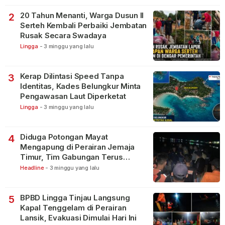
20 Tahun Menanti, Warga Dusun II
2
Serteh Kembali Perbaiki Jembatan
Rusak Secara Swadaya
Lingga
-
3 minggu yang lalu
Kerap Dilintasi Speed Tanpa
3
Identitas, Kades Belungkur Minta
Pengawasan Laut Diperketat
Lingga
-
3 minggu yang lalu
Diduga Potongan Mayat
4
Mengapung di Perairan Jemaja
Timur, Tim Gabungan Terus
Lakukan Pencarian
Headline
-
3 minggu yang lalu
BPBD Lingga Tinjau Langsung
5
Kapal Tenggelam di Perairan
Lansik, Evakuasi Dimulai Hari Ini