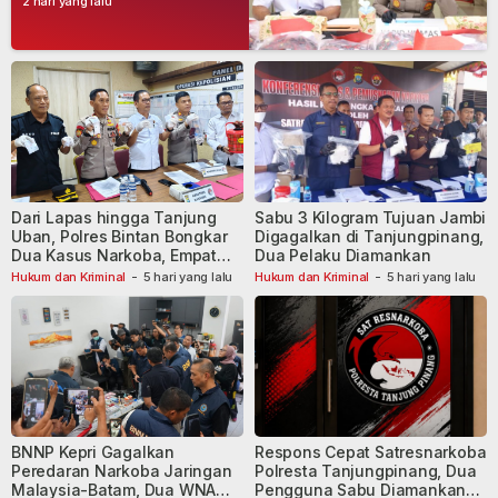
2 hari yang lalu
Dari Lapas hingga Tanjung
Sabu 3 Kilogram Tujuan Jambi
Uban, Polres Bintan Bongkar
Digagalkan di Tanjungpinang,
Dua Kasus Narkoba, Empat
Dua Pelaku Diamankan
Tersangka Dibekuk
Hukum dan Kriminal
-
5 hari yang lalu
Hukum dan Kriminal
-
5 hari yang lalu
BNNP Kepri Gagalkan
Respons Cepat Satresnarkoba
Peredaran Narkoba Jaringan
Polresta Tanjungpinang, Dua
Malaysia-Batam, Dua WNA
Pengguna Sabu Diamankan