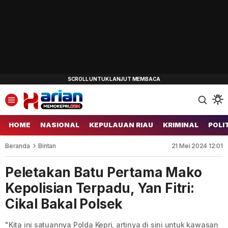
HOME
NASIONAL
KEPULAUAN RIAU
KRIMINAL
POLI
Beranda
Bintan
21 Mei 2024 12:01
Peletakan Batu Pertama Mako
Kepolisian Terpadu, Yan Fitri:
Cikal Bakal Polsek
"Kita ini satuannya Polda Kepri, artinya di sini untuk kawasan