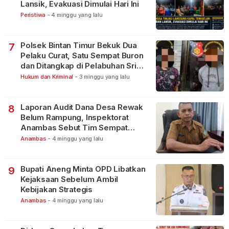
Lansik, Evakuasi Dimulai Hari Ini
Peristiwa
-
4 minggu yang lalu
Polsek Bintan Timur Bekuk Dua
7
Pelaku Curat, Satu Sempat Buron
dan Ditangkap di Pelabuhan Sri
Bintan Pura
Hukum dan Kriminal
-
3 minggu yang lalu
Laporan Audit Dana Desa Rewak
8
Belum Rampung, Inspektorat
Anambas Sebut Tim Sempat
Terbagi Tangani Kasus Lain
Anambas
-
4 minggu yang lalu
Bupati Aneng Minta OPD Libatkan
9
Kejaksaan Sebelum Ambil
Kebijakan Strategis
Anambas
-
4 minggu yang lalu