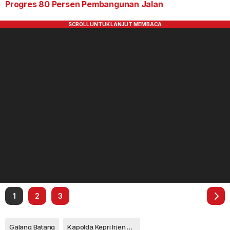
Progres 80 Persen Pembangunan Jalan
1
2
3
Galang Batang
Kapolda Kepri Irjen Pol Yan Fitri Halimansyah