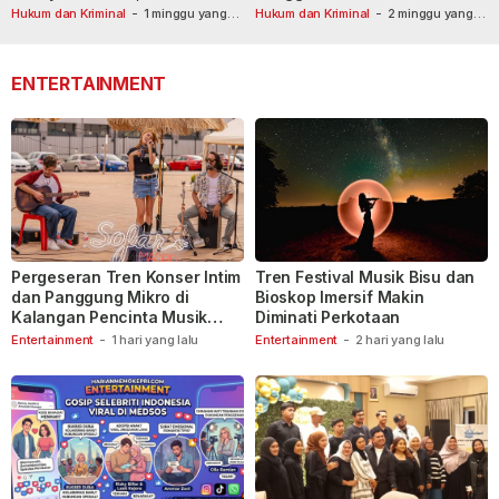
Masih Diburu
Usai Dilaporkan ke Call Center
Hukum dan Kriminal
-
1 minggu yang
Hukum dan Kriminal
-
2 minggu yang
lalu
lalu
110
ENTERTAINMENT
Pergeseran Tren Konser Intim
Tren Festival Musik Bisu dan
dan Panggung Mikro di
Bioskop Imersif Makin
Kalangan Pencinta Musik
Diminati Perkotaan
Indonesia
Entertainment
-
1 hari yang lalu
Entertainment
-
2 hari yang lalu