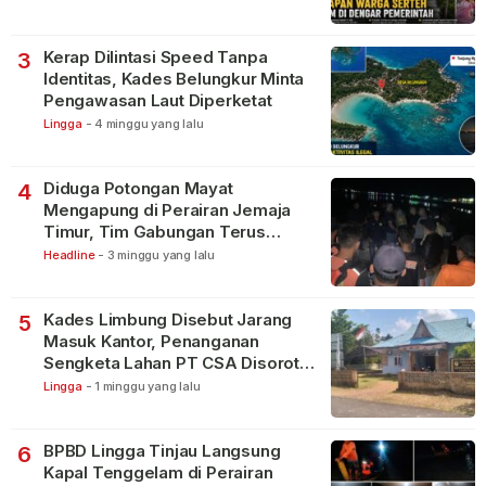
Kerap Dilintasi Speed Tanpa
3
Identitas, Kades Belungkur Minta
Pengawasan Laut Diperketat
Lingga
-
4 minggu yang lalu
Diduga Potongan Mayat
4
Mengapung di Perairan Jemaja
Timur, Tim Gabungan Terus
Lakukan Pencarian
Headline
-
3 minggu yang lalu
Kades Limbung Disebut Jarang
5
Masuk Kantor, Penanganan
Sengketa Lahan PT CSA Disorot
Warga
Lingga
-
1 minggu yang lalu
BPBD Lingga Tinjau Langsung
6
Kapal Tenggelam di Perairan