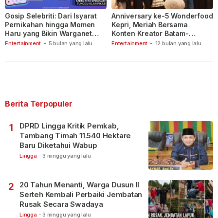
Gosip Selebriti: Dari Isyarat
Anniversary ke-5 Wonderfood
Pernikahan hingga Momen
Kepri, Meriah Bersama
Haru yang Bikin Warganet
Konten Kreator Batam-
Berspekulasi
Tanjungpinang
Entertainment
-
5 bulan yang lalu
Entertainment
-
12 bulan yang lalu
Berita Terpopuler
DPRD Lingga Kritik Pemkab,
1
Tambang Timah 11.540 Hektare
Baru Diketahui Wabup
Lingga
-
3 minggu yang lalu
20 Tahun Menanti, Warga Dusun II
2
Serteh Kembali Perbaiki Jembatan
Rusak Secara Swadaya
Lingga
-
3 minggu yang lalu