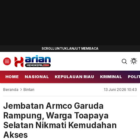
HOME
NASIONAL
KEPULAUAN RIAU
KRIMINAL
POLI
Beranda
Bintan
13 Juni 2026 10:43
Jembatan Armco Garuda
Rampung, Warga Toapaya
Selatan Nikmati Kemudahan
Akses