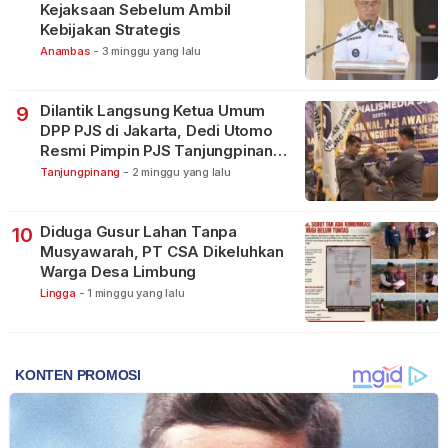
Kejaksaan Sebelum Ambil
Kebijakan Strategis
Anambas
-
3 minggu yang lalu
Dilantik Langsung Ketua Umum
9
DPP PJS di Jakarta, Dedi Utomo
Resmi Pimpin PJS Tanjungpinang-
Bintan
Tanjungpinang
-
2 minggu yang lalu
Diduga Gusur Lahan Tanpa
10
Musyawarah, PT CSA Dikeluhkan
Warga Desa Limbung
Lingga
-
1 minggu yang lalu