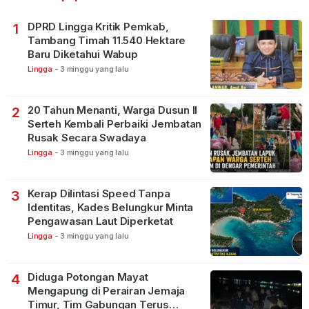
DPRD Lingga Kritik Pemkab,
1
Tambang Timah 11.540 Hektare
Baru Diketahui Wabup
Lingga
-
3 minggu yang lalu
20 Tahun Menanti, Warga Dusun II
2
Serteh Kembali Perbaiki Jembatan
Rusak Secara Swadaya
Lingga
-
3 minggu yang lalu
Kerap Dilintasi Speed Tanpa
3
Identitas, Kades Belungkur Minta
Pengawasan Laut Diperketat
Lingga
-
3 minggu yang lalu
Diduga Potongan Mayat
4
Mengapung di Perairan Jemaja
Timur, Tim Gabungan Terus