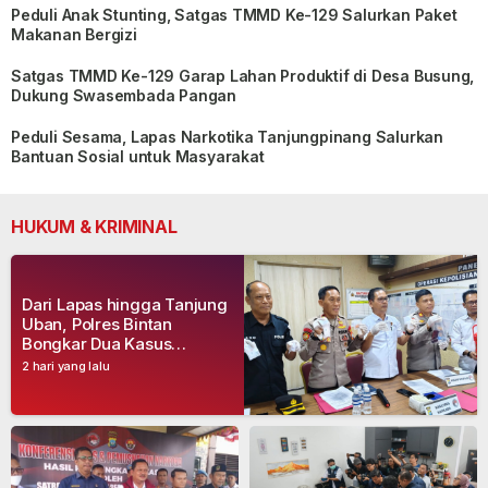
Peduli Anak Stunting, Satgas TMMD Ke-129 Salurkan Paket
Makanan Bergizi
Satgas TMMD Ke-129 Garap Lahan Produktif di Desa Busung,
Dukung Swasembada Pangan
Peduli Sesama, Lapas Narkotika Tanjungpinang Salurkan
Bantuan Sosial untuk Masyarakat
HUKUM & KRIMINAL
Dari Lapas hingga Tanjung
Uban, Polres Bintan
Bongkar Dua Kasus
Narkoba, Empat Tersangka
2 hari yang lalu
Dibekuk