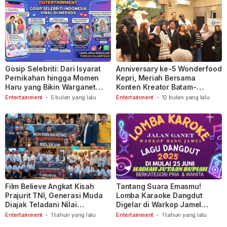
Gosip Selebriti: Dari Isyarat
Anniversary ke-5 Wonderfood
Pernikahan hingga Momen
Kepri, Meriah Bersama
Haru yang Bikin Warganet
Konten Kreator Batam-
Berspekulasi
Tanjungpinang
Entertainment
-
5 bulan yang lalu
Entertainment
-
12 bulan yang lalu
Film Believe Angkat Kisah
Tantang Suara Emasmu!
Prajurit TNI, Generasi Muda
Lomba Karaoke Dangdut
Diajak Teladani Nilai
Digelar di Warkop Jamel
Keberanian
Ganet
Entertainment
-
1 tahun yang lalu
Entertainment
-
1 tahun yang lalu