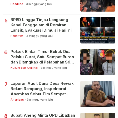
Lakukan Pencarian
Headline
-
3 minggu yang lalu
BPBD Lingga Tinjau Langsung
5
Kapal Tenggelam di Perairan
Lansik, Evakuasi Dimulai Hari Ini
Peristiwa
-
3 minggu yang lalu
Polsek Bintan Timur Bekuk Dua
6
Pelaku Curat, Satu Sempat Buron
dan Ditangkap di Pelabuhan Sri
Bintan Pura
Hukum dan Kriminal
-
3 minggu yang lalu
Laporan Audit Dana Desa Rewak
7
Belum Rampung, Inspektorat
Anambas Sebut Tim Sempat
Terbagi Tangani Kasus Lain
Anambas
-
3 minggu yang lalu
Bupati Aneng Minta OPD Libatkan
8