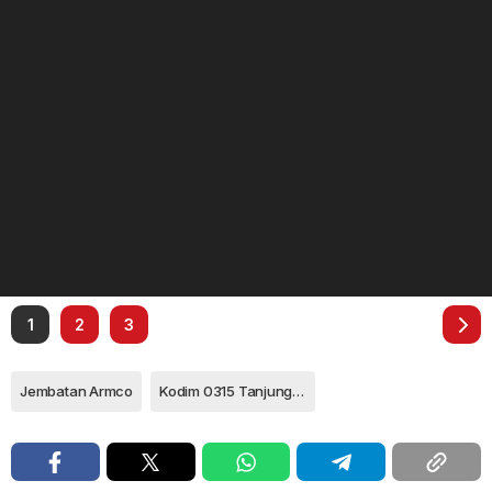
1
2
3
Jembatan Armco
Kodim 0315 Tanjungpinang