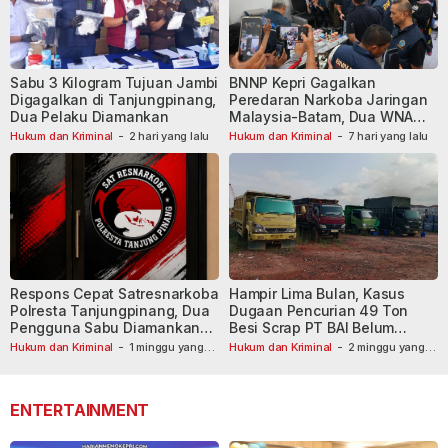
Sabu 3 Kilogram Tujuan Jambi
BNNP Kepri Gagalkan
Digagalkan di Tanjungpinang,
Peredaran Narkoba Jaringan
Dua Pelaku Diamankan
Malaysia-Batam, Dua WNA
Masih Diburu
Hukum dan Kriminal
-
2 hari yang lalu
Hukum dan Kriminal
-
7 hari yang lalu
Respons Cepat Satresnarkoba
Hampir Lima Bulan, Kasus
Polresta Tanjungpinang, Dua
Dugaan Pencurian 49 Ton
Pengguna Sabu Diamankan
Besi Scrap PT BAI Belum
Usai Dilaporkan ke Call Center
Tetapkan Tersangka
Hukum dan Kriminal
-
1 minggu yang
Hukum dan Kriminal
-
2 minggu yang
lalu
110
lalu
ENTERTAINMENT