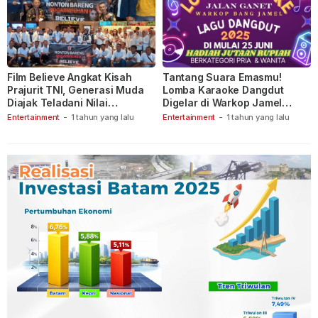
Film Believe Angkat Kisah
Tantang Suara Emasmu!
Prajurit TNI, Generasi Muda
Lomba Karaoke Dangdut
Diajak Teladani Nilai
Digelar di Warkop Jamel
Keberanian
Ganet
Entertainment
-
1 tahun yang lalu
Entertainment
-
1 tahun yang lalu