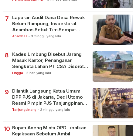
Laporan Audit Dana Desa Rewak
7
Belum Rampung, Inspektorat
Anambas Sebut Tim Sempat
Terbagi Tangani Kasus Lain
Anambas
-
3 minggu yang lalu
Kades Limbung Disebut Jarang
8
Masuk Kantor, Penanganan
Sengketa Lahan PT CSA Disorot
Warga
Lingga
-
5 hari yang lalu
Dilantik Langsung Ketua Umum
9
DPP PJS di Jakarta, Dedi Utomo
Resmi Pimpin PJS Tanjungpinang-
Bintan
Tanjungpinang
-
2 minggu yang lalu
Bupati Aneng Minta OPD Libatkan
10
Kejaksaan Sebelum Ambil