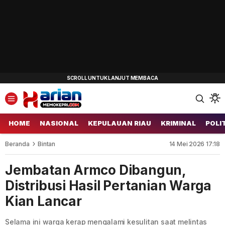
HOME
NASIONAL
KEPULAUAN RIAU
KRIMINAL
POLI
Beranda
Bintan
14 Mei 2026 17:18
Jembatan Armco Dibangun,
Distribusi Hasil Pertanian Warga
Kian Lancar
Selama ini warga kerap mengalami kesulitan saat melintas