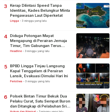
Kerap Dilintasi Speed Tanpa
3
Identitas, Kades Belungkur Minta
Pengawasan Laut Diperketat
Lingga
-
3 minggu yang lalu
Diduga Potongan Mayat
4
Mengapung di Perairan Jemaja
Timur, Tim Gabungan Terus
Lakukan Pencarian
Headline
-
3 minggu yang lalu
BPBD Lingga Tinjau Langsung
5
Kapal Tenggelam di Perairan
Lansik, Evakuasi Dimulai Hari Ini
Peristiwa
-
3 minggu yang lalu
Polsek Bintan Timur Bekuk Dua
6
Pelaku Curat, Satu Sempat Buron
dan Ditangkap di Pelabuhan Sri
Bintan Pura
Hukum dan Kriminal
-
3 minggu yang lalu