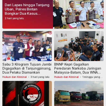
Dari Lapas hingga Tanjung
Uban, Polres Bintan
Bongkar Dua Kasus
Narkoba, Empat Tersangka
2 hari yang lalu
Dibekuk
Sabu 3 Kilogram Tujuan Jambi
BNNP Kepri Gagalkan
Digagalkan di Tanjungpinang,
Peredaran Narkoba Jaringan
Dua Pelaku Diamankan
Malaysia-Batam, Dua WNA
Masih Diburu
Hukum dan Kriminal
-
3 hari yang lalu
Hukum dan Kriminal
-
1 minggu yang
lalu