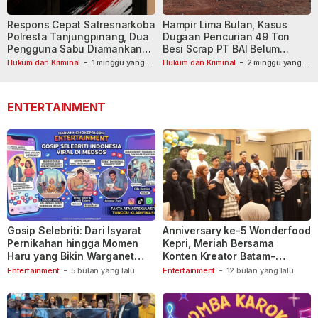
Respons Cepat Satresnarkoba
Hampir Lima Bulan, Kasus
Polresta Tanjungpinang, Dua
Dugaan Pencurian 49 Ton
Pengguna Sabu Diamankan
Besi Scrap PT BAI Belum
Usai Dilaporkan ke Call Center
Tetapkan Tersangka
Hukum dan Kriminal
-
1 minggu yang
Hukum dan Kriminal
-
2 minggu yang
lalu
110
lalu
ENTERTAINMENT
Gosip Selebriti: Dari Isyarat
Anniversary ke-5 Wonderfood
Pernikahan hingga Momen
Kepri, Meriah Bersama
Haru yang Bikin Warganet
Konten Kreator Batam-
Berspekulasi
Tanjungpinang
Entertainment
-
5 bulan yang lalu
Entertainment
-
12 bulan yang lalu