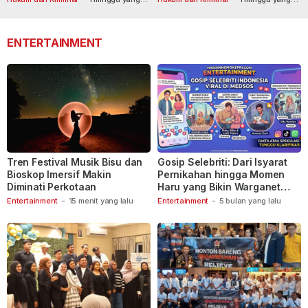
lalu
lalu
110
ENTERTAINMENT
Tren Festival Musik Bisu dan
Gosip Selebriti: Dari Isyarat
Bioskop Imersif Makin
Pernikahan hingga Momen
Diminati Perkotaan
Haru yang Bikin Warganet
Berspekulasi
Entertainment
-
15 menit yang lalu
Entertainment
-
5 bulan yang lalu