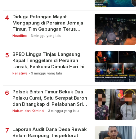
Diduga Potongan Mayat
4
Mengapung di Perairan Jemaja
Timur, Tim Gabungan Terus
Lakukan Pencarian
Headline
-
3 minggu yang lalu
BPBD Lingga Tinjau Langsung
5
Kapal Tenggelam di Perairan
Lansik, Evakuasi Dimulai Hari Ini
Peristiwa
-
3 minggu yang lalu
Polsek Bintan Timur Bekuk Dua
6
Pelaku Curat, Satu Sempat Buron
dan Ditangkap di Pelabuhan Sri
Bintan Pura
Hukum dan Kriminal
-
3 minggu yang lalu
Laporan Audit Dana Desa Rewak
7
Belum Rampung, Inspektorat