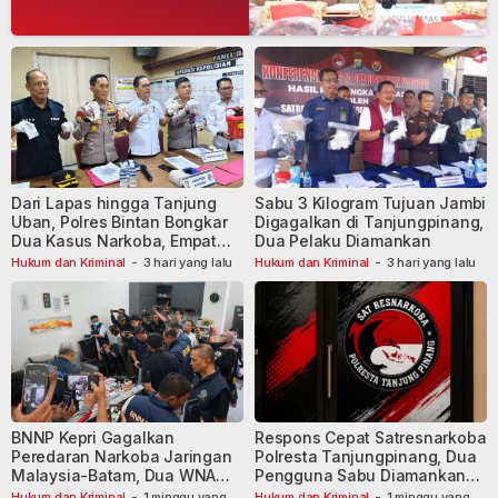
Dari Lapas hingga Tanjung
Sabu 3 Kilogram Tujuan Jambi
Uban, Polres Bintan Bongkar
Digagalkan di Tanjungpinang,
Dua Kasus Narkoba, Empat
Dua Pelaku Diamankan
Tersangka Dibekuk
Hukum dan Kriminal
-
3 hari yang lalu
Hukum dan Kriminal
-
3 hari yang lalu
BNNP Kepri Gagalkan
Respons Cepat Satresnarkoba
Peredaran Narkoba Jaringan
Polresta Tanjungpinang, Dua
Malaysia-Batam, Dua WNA
Pengguna Sabu Diamankan
Masih Diburu
Usai Dilaporkan ke Call Center
Hukum dan Kriminal
-
1 minggu yang
Hukum dan Kriminal
-
1 minggu yang