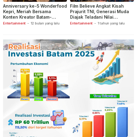
Anniversary ke-5 Wonderfood
Film Believe Angkat Kisah
Kepri, Meriah Bersama
Prajurit TNI, Generasi Muda
Konten Kreator Batam-
Diajak Teladani Nilai
Tanjungpinang
Keberanian
Entertainment
-
12 bulan yang lalu
Entertainment
-
1 tahun yang lalu