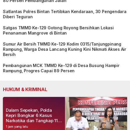
80 Persen Pembangunan Jalan
Satlantas Polres Bintan Tertibkan Kendaraan, 30 Pengendara
Diberi Teguran
Satgas TMMD Ke-129 Gotong Royong Bersihkan Lokasi
Penanaman Mangrove di Bintan
Sumur Air Bersih TMMD Ke-129 Kodim 0315/Tanjungpinang
Rampung, Warga Desa Lancang Kuning Kini Nikmati Akses Air
Bersih
Pembangunan MCK TMMD Ke-129 di Desa Busung Hampir
Rampung, Progres Capai 89 Persen
HUKUM & KRIMINAL
Dalam Sepekan, Polda
Kepri Bongkar 6 Kasus
Narkotika dan Tangkap 11
Tersangka
1 jam yang lalu