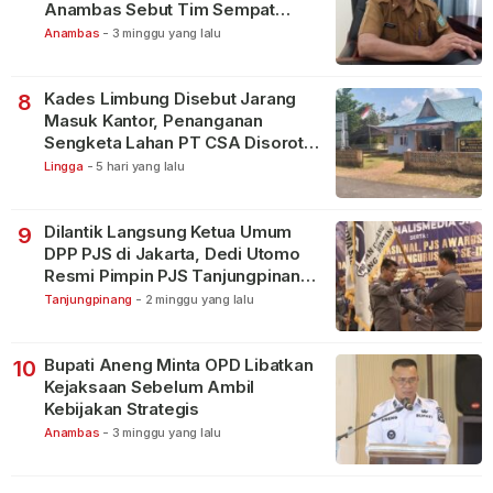
Anambas Sebut Tim Sempat
Terbagi Tangani Kasus Lain
Anambas
-
3 minggu yang lalu
Kades Limbung Disebut Jarang
8
Masuk Kantor, Penanganan
Sengketa Lahan PT CSA Disorot
Warga
Lingga
-
5 hari yang lalu
Dilantik Langsung Ketua Umum
9
DPP PJS di Jakarta, Dedi Utomo
Resmi Pimpin PJS Tanjungpinang-
Bintan
Tanjungpinang
-
2 minggu yang lalu
Bupati Aneng Minta OPD Libatkan
10
Kejaksaan Sebelum Ambil
Kebijakan Strategis
Anambas
-
3 minggu yang lalu