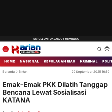
HOME
NASIONAL
KEPULAUAN RIAU
KRIMINAL
POLI
Beranda
Bintan
29 September 2025 16:59
Emak-Emak PKK Dilatih Tanggap
Bencana Lewat Sosialisasi
KATANA