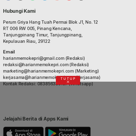
Hubungi Kami
Perum Griya Hang Tuah Permai Blok J1, No. 12
RT 006 RW 005, Pinang Kencana,
Tanjungpinang Timur, Tanjungpinang,
Kepulauan Riau, 29122
Email
harianmemokepri@gmail.com
(Redaksi)
redaksi@harianmemokepri.com
(Redaksi)
marketing@harianmemokepri.com
(Marketing)
kerjasama@harianmemokepri.com
(Kerjasama)
TUTUP
Kontak Redaksi: 083856335187 (Whatsapp)
Jelajahi Berita di Apps Kami