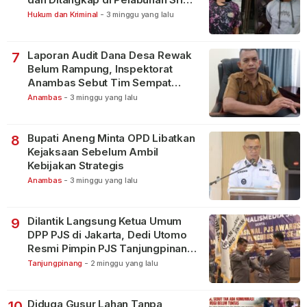
Bintan Pura
Hukum dan Kriminal
-
3 minggu yang lalu
Laporan Audit Dana Desa Rewak
7
Belum Rampung, Inspektorat
Anambas Sebut Tim Sempat
Terbagi Tangani Kasus Lain
Anambas
-
3 minggu yang lalu
Bupati Aneng Minta OPD Libatkan
8
Kejaksaan Sebelum Ambil
Kebijakan Strategis
Anambas
-
3 minggu yang lalu
Dilantik Langsung Ketua Umum
9
DPP PJS di Jakarta, Dedi Utomo
Resmi Pimpin PJS Tanjungpinang-
Bintan
Tanjungpinang
-
2 minggu yang lalu
Diduga Gusur Lahan Tanpa
10