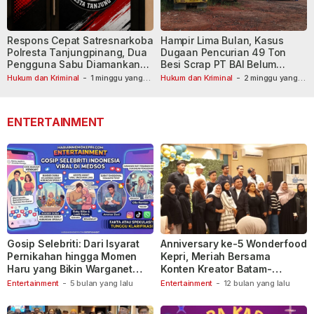
Respons Cepat Satresnarkoba
Hampir Lima Bulan, Kasus
Polresta Tanjungpinang, Dua
Dugaan Pencurian 49 Ton
Pengguna Sabu Diamankan
Besi Scrap PT BAI Belum
Usai Dilaporkan ke Call Center
Tetapkan Tersangka
Hukum dan Kriminal
-
1 minggu yang
Hukum dan Kriminal
-
2 minggu yang
lalu
110
lalu
ENTERTAINMENT
Gosip Selebriti: Dari Isyarat
Anniversary ke-5 Wonderfood
Pernikahan hingga Momen
Kepri, Meriah Bersama
Haru yang Bikin Warganet
Konten Kreator Batam-
Berspekulasi
Tanjungpinang
Entertainment
-
5 bulan yang lalu
Entertainment
-
12 bulan yang lalu