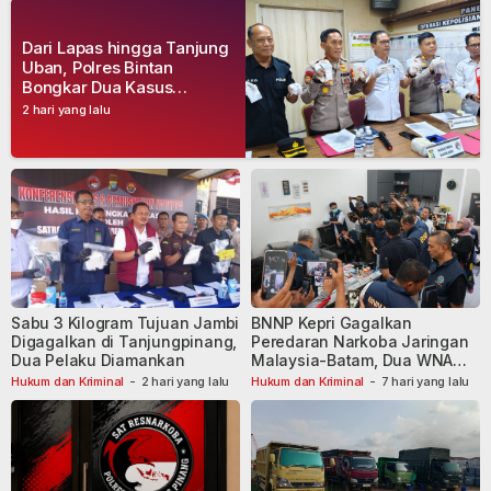
Dari Lapas hingga Tanjung
Uban, Polres Bintan
Bongkar Dua Kasus
Narkoba, Empat Tersangka
2 hari yang lalu
Dibekuk
Sabu 3 Kilogram Tujuan Jambi
BNNP Kepri Gagalkan
Digagalkan di Tanjungpinang,
Peredaran Narkoba Jaringan
Dua Pelaku Diamankan
Malaysia-Batam, Dua WNA
Masih Diburu
Hukum dan Kriminal
-
2 hari yang lalu
Hukum dan Kriminal
-
7 hari yang lalu