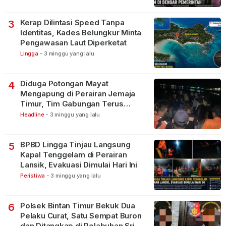
Kerap Dilintasi Speed Tanpa
3
Identitas, Kades Belungkur Minta
Pengawasan Laut Diperketat
Lingga
-
3 minggu yang lalu
Diduga Potongan Mayat
4
Mengapung di Perairan Jemaja
Timur, Tim Gabungan Terus
Lakukan Pencarian
Headline
-
3 minggu yang lalu
BPBD Lingga Tinjau Langsung
5
Kapal Tenggelam di Perairan
Lansik, Evakuasi Dimulai Hari Ini
Peristiwa
-
3 minggu yang lalu
Polsek Bintan Timur Bekuk Dua
6
Pelaku Curat, Satu Sempat Buron
dan Ditangkap di Pelabuhan Sri