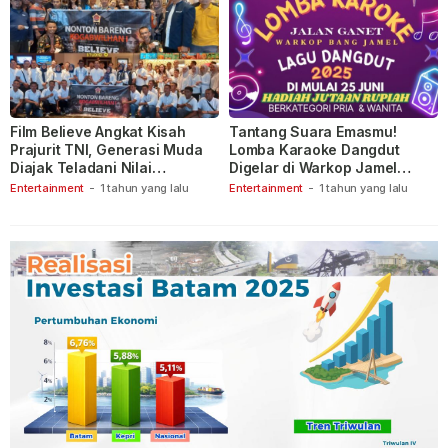
Film Believe Angkat Kisah
Tantang Suara Emasmu!
Prajurit TNI, Generasi Muda
Lomba Karaoke Dangdut
Diajak Teladani Nilai
Digelar di Warkop Jamel
Keberanian
Ganet
Entertainment
-
1 tahun yang lalu
Entertainment
-
1 tahun yang lalu